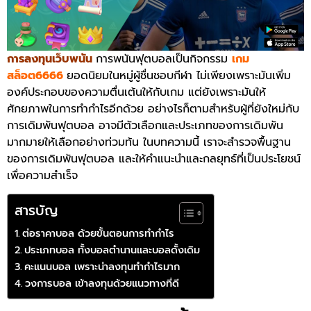
การลงทุนเว็บพนัน
การพนันฟุตบอลเป็นกิจกรรม
เกม
สล็อต6666
ยอดนิยมในหมู่ผู้ชื่นชอบกีฬา ไม่เพียงเพราะมันเพิ่ม
องค์ประกอบของความตื่นเต้นให้กับเกม แต่ยังเพราะมันให้
ศักยภาพในการทำกำไรอีกด้วย อย่างไรก็ตามสำหรับผู้ที่ยังใหม่กับ
การเดิมพันฟุตบอล อาจมีตัวเลือกและประเภทของการเดิมพัน
มากมายให้เลือกอย่างท่วมท้น ในบทความนี้ เราจะสำรวจพื้นฐาน
ของการเดิมพันฟุตบอล และให้คำแนะนำและกลยุทธ์ที่เป็นประโยชน์
เพื่อความสำเร็จ
สารบัญ
ต่อราคาบอล ด้วยขั้นตอนการทำกำไร
ประเภทบอล ทั้งบอลตำนานเเละบอลดั้งเดิม
คะเเนนบอล เพราะน่าลงทุนทำกำไรมาก
วงการบอล เข้าลงทุนด้วยเเนวทางที่ดี