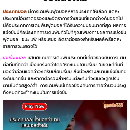
ประเภทบอล
มีการเดิมพันฟุตบอลหลายประเภทให้เลือก แต่ละ
ประเภทมีอัตราต่อรองและอัตราการจ่ายเงินที่แตกต่างกันออกไป
นี่คือประเภทการเดิมพันฟุตบอลที่ได้รับความนิยมมากที่สุด ผลการ
แข่งขันนี่คือประเภทการเดิมพันทั่วไปที่คุณเพียงทายผลการแข่งขัน
ฟุตบอล ชนะ แพ้ หรือเสมอ อัตราต่อรองสำหรับผลลัพธ์แต่ละ
รายการจะแสดงไว้
เอเชี่ยนบอล
แฮนดิแคปการเดิมพันประเภทนี้เกี่ยวข้องกับการแต้ม
ต่อทีมที่คิดว่าแข็งแกร่งกว่าโดยให้คะแนนได้เปรียบ ในขณะที่ทีมที่
มองว่าอ่อนแอกว่าจะได้รับเสียเปรียบ สิ่งนี้จะสร้างสนามแข่งขันที่มี
ระดับมากขึ้น และราคาต่อรองสำหรับแต่ละทีมที่จะชนะจะถูกปรับ
ตามไปด้วยสูง/ต่ำ: การเดิมพันนี้เกี่ยวข้องกับการทายจำนวนประตู
ทั้งหมดที่จะทำคะแนนในการแข่งขัน