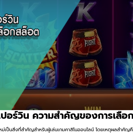
เปอร์วิน ความสำคัญของการเลือกส
หม่เป็นสิ่งที่สำคัญสำหรับผู้เล่นเกมคาสิโนออนไลน์ โดยเหตุผลสำคัญค