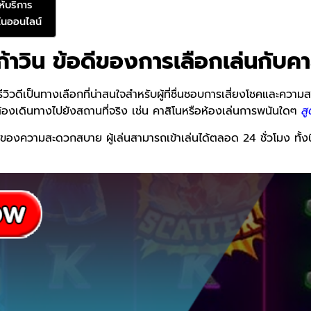
ห้บริการ
ิโนออนไลน์
้าวิน ข้อดีของการเลือกเล่นกับคาสิโ
ีรีวิวดีเป็นทางเลือกที่น่าสนใจสำหรับผู้ที่ชื่นชอบการเสี่ยงโชคแล
ป็นต้องเดินทางไปยังสถานที่จริง เช่น คาสิโนหรือห้องเล่นการพนันใดๆ
ส
ื่องของความสะดวกสบาย ผู้เล่นสามารถเข้าเล่นได้ตลอด 24 ชั่วโมง ทั้งนี