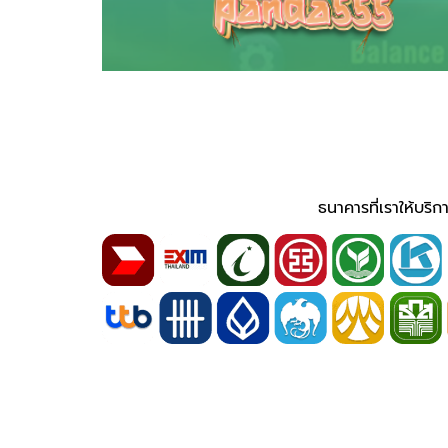
ธนาคารที่เราให้บริก