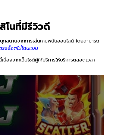
นที่มีรีวิวดี
ะความสนุกสนานจากการเล่นเกมพนันออนไลน์ โดยสามารถ
ูตรสล็อตไม่่โดนแบน
้เนื่องจากเว็บไซต์ผู้ให้บริการให้บริการตลอดเวลา