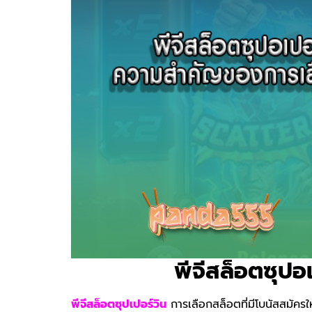
พีจีสล็อตซุปอ
พีจีสล็อตซุปเปอร์วิน
การเลือกสล็อตที่มีโบนัสสมัครใ