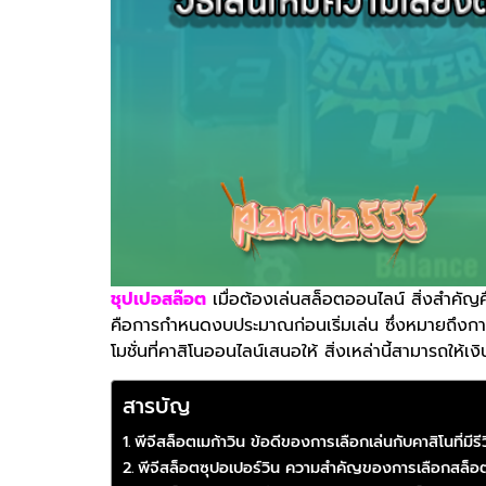
ชุปเปอสล๊อต
เมื่อต้องเล่นสล็อตออนไลน์ สิ่งสำคัญค
คือการกำหนดงบประมาณก่อนเริ่มเล่น ซึ่งหมายถึงกา
โมชั่นที่คาสิโนออนไลน์เสนอให้ สิ่งเหล่านี้สามารถให้เ
สารบัญ
พีจีสล็อตเมก้าวิน ข้อดีของการเลือกเล่นกับคาสิโนที่มีรีว
พีจีสล็อตซุปอเปอร์วิน ความสำคัญของการเลือกสล็อตท