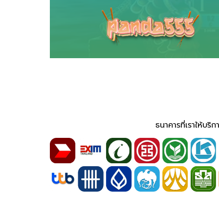
ธนาคารที่เราให้บริก