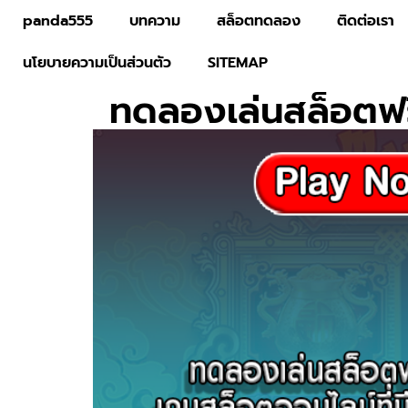
panda555
บทความ
สล็อตทดลอง
ติดต่อเรา
นโยบายความเป็นส่วนตัว
SITEMAP
ทดลองเล่นสล็อตฟร