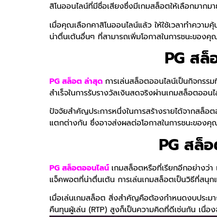
สิโนออนไลน์ที่มีชื่อเสียงซึ่งมีเกมสล็อตให้เลือกมา
เมื่อคุณเลือกคาสิโนออนไลน์แล้ว ให้ใช้เวลาทำความ
น่าตื่นเต้นอื่นๆ ที่สามารถเพิ่มโอกาสในการชนะของคุณ
PG สล็อ
PG สล็อต ล่าสุด
การเล่นสล็อตออนไลน์เป็นกิจกรรมที
สำเร็จในการรับรางวัลเงินสดจริงผ่านเกมสล็อตออนไ
ปัจจัยสำคัญประการหนึ่งในการสร้างรายได้จากสล็อตอ
แตกต่างกัน ซึ่งอาจส่งผลต่อโอกาสในการชนะของคุ
PG สล็อต
PG สล็อตออนไลน์
เกมสล็อตหรือที่เรียกอีกอย่างว
แจ็คพอตที่น่าตื่นเต้น การเล่นเกมสล็อตเป็นวิธีที่สน
เมื่อเล่นเกมสล็อต สิ่งสำคัญคือต้องกำหนดงบประมาณและ
คืนทุนผู้เล่น (RTP) สูงก็เป็นความคิดที่ดีเช่นกัน เนื่อ