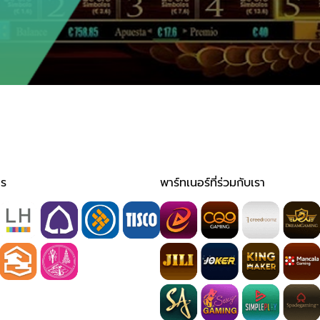
าร
พาร์ทเนอร์ที่ร่วมกับเรา