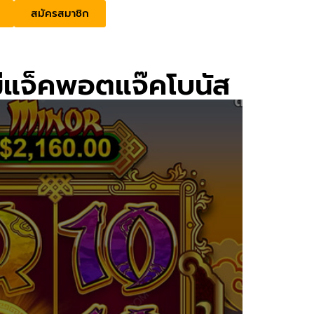
สมัครสมาชิก
ีแจ็คพอตแจ๊คโบนัส