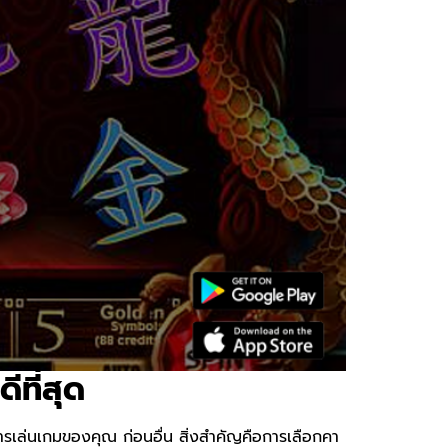
ีที่สุด
ารเล่นเกมของคุณ ก่อนอื่น สิ่งสำคัญคือการเลือกคา