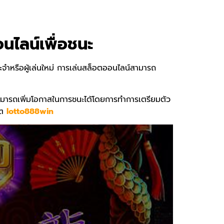
นไลน์เพื่อชนะ
ระจำหรือผู้เล่นใหม่ การเล่นสล็อตออนไลน์สามารถ
ามารถเพิ่มโอกาสในการชนะได้โดยการทำการเตรียมตัว
อต
lotto888win