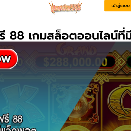
เข้าสู่ระบบ
ี 88 เกมสล็อตออนไลน์ที่ม