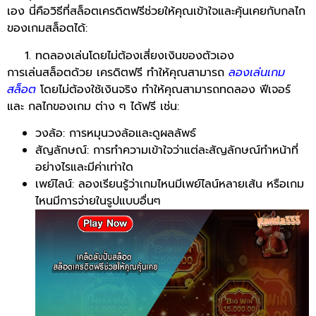
เอง นี่คือวิธีที่สล็อตเครดิตฟรีช่วยให้คุณเข้าใจและคุ้นเคยกับกลไก
ของเกมสล็อตได้:
ทดลองเล่นโดยไม่ต้องเสี่ยงเงินของตัวเอง
การเล่นสล็อตด้วย เครดิตฟรี ทำให้คุณสามารถ
ลองเล่นเกม
สล็อต
โดยไม่ต้องใช้เงินจริง ทำให้คุณสามารถทดลอง ฟีเจอร์
และ กลไกของเกม ต่าง ๆ ได้ฟรี เช่น:
วงล้อ: การหมุนวงล้อและดูผลลัพธ์
สัญลักษณ์: การทำความเข้าใจว่าแต่ละสัญลักษณ์ทำหน้าที่
อย่างไรและมีค่าเท่าใด
เพย์ไลน์: ลองเรียนรู้ว่าเกมไหนมีเพย์ไลน์หลายเส้น หรือเกม
ไหนมีการจ่ายในรูปแบบอื่นๆ