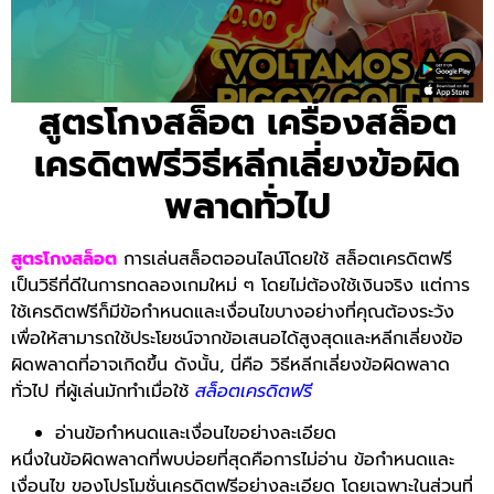
สูตรโกงสล็อต เครื่องสล็อต
เครดิตฟรีวิธีหลีกเลี่ยงข้อผิด
พลาดทั่วไป
สูตรโกงสล็อต
การเล่นสล็อตออนไลน์โดยใช้ สล็อตเครดิตฟรี
เป็นวิธีที่ดีในการทดลองเกมใหม่ ๆ โดยไม่ต้องใช้เงินจริง แต่การ
ใช้เครดิตฟรีก็มีข้อกำหนดและเงื่อนไขบางอย่างที่คุณต้องระวัง
เพื่อให้สามารถใช้ประโยชน์จากข้อเสนอได้สูงสุดและหลีกเลี่ยงข้อ
ผิดพลาดที่อาจเกิดขึ้น ดังนั้น, นี่คือ วิธีหลีกเลี่ยงข้อผิดพลาด
ทั่วไป ที่ผู้เล่นมักทำเมื่อใช้
สล็อตเครดิตฟรี
อ่านข้อกำหนดและเงื่อนไขอย่างละเอียด
หนึ่งในข้อผิดพลาดที่พบบ่อยที่สุดคือการไม่อ่าน ข้อกำหนดและ
เงื่อนไข ของโปรโมชั่นเครดิตฟรีอย่างละเอียด โดยเฉพาะในส่วนที่