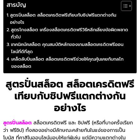
สารบัญ
สูตรปั่นสล็อต สล็อตเครดิตฟรีเทียบกับชิปฟรีแตกต่างกัน
อย่างไร
สูตรโกงสล็อต เครื่องสล็อตเครดิตฟรีวิธีหลีกเลี่ยงข้อผิดพลาด
ทั่วไป
เทคนิคบัคสล็อต คุณสมบัติหลักของเกมสล็อตเครดิตฟรีออน
ไลน์ที่ดีที่สุด
เคล็ดลับปั่นสล็อต สล็อตเครดิตฟรีช่วยให้คุณคุ้นเคยกับกลไก
ของสล็อต
สูตรปั่นสล็อต สล็อตเครดิตฟรี
เทียบกับชิปฟรีแตกต่างกัน
อย่างไร
สูตรปั่นสล็อต
สล็อตเครดิตฟรี และ ชิปฟรี (หรือที่บางครั้งเรียก
ว่า ฟรีชิป) ทั้งสองอย่างมีลักษณะคล้ายกันในแง่ของการเป็น
โบนัส ที่คาสิโนออนไลน์มอบให้แก่ผู้เล่น แต่มีความแตกต่างใน