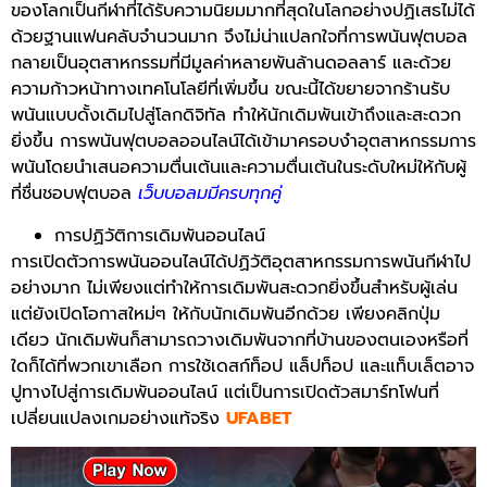
ของโลกเป็นกีฬาที่ได้รับความนิยมมากที่สุดในโลกอย่างปฏิเสธไม่ได้
ด้วยฐานแฟนคลับจำนวนมาก จึงไม่น่าแปลกใจที่การพนันฟุตบอล
กลายเป็นอุตสาหกรรมที่มีมูลค่าหลายพันล้านดอลลาร์ และด้วย
ความก้าวหน้าทางเทคโนโลยีที่เพิ่มขึ้น ขณะนี้ได้ขยายจากร้านรับ
พนันแบบดั้งเดิมไปสู่โลกดิจิทัล ทำให้นักเดิมพันเข้าถึงและสะดวก
ยิ่งขึ้น การพนันฟุตบอลออนไลน์ได้เข้ามาครอบงำอุตสาหกรรมการ
พนันโดยนำเสนอความตื่นเต้นและความตื่นเต้นในระดับใหม่ให้กับผู้
ที่ชื่นชอบฟุตบอล
เว็บบอลมมีครบทุกคู่
การปฏิวัติการเดิมพันออนไลน์
การเปิดตัวการพนันออนไลน์ได้ปฏิวัติอุตสาหกรรมการพนันกีฬาไป
อย่างมาก ไม่เพียงแต่ทำให้การเดิมพันสะดวกยิ่งขึ้นสำหรับผู้เล่น
แต่ยังเปิดโอกาสใหม่ๆ ให้กับนักเดิมพันอีกด้วย เพียงคลิกปุ่ม
เดียว นักเดิมพันก็สามารถวางเดิมพันจากที่บ้านของตนเองหรือที่
ใดก็ได้ที่พวกเขาเลือก การใช้เดสก์ท็อป แล็ปท็อป และแท็บเล็ตอาจ
ปูทางไปสู่การเดิมพันออนไลน์ แต่เป็นการเปิดตัวสมาร์ทโฟนที่
เปลี่ยนแปลงเกมอย่างแท้จริง
UFABET