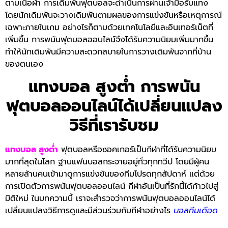
ตามเนื้อผ้า การเดิมพันฟุตบอลจะดำเนินการผ่านเจ้ามือรับแทง
โดยนักเดิมพันจะวางเดิมพันตามผลของการแข่งขันหรือเหตุการณ์
เฉพาะภายในเกม อย่างไรก็ตามด้วยเทคโนโลยีและอินเทอร์เน็ตที่
เพิ่มขึ้น การพนันฟุตบอลออนไลน์จึงได้รับความนิยมเพิ่มมากขึ้น
ทำให้นักเดิมพันมีความสะดวกสบายในการวางเดิมพันจากที่บ้าน
ของตนเอง
แทงบอล สูงต่ำ การพนัน
ฟุตบอลออนไลน์ได้เปลี่ยนแปลง
วิธีที่เรารับชม
แทงบอล สูงต่ำ
ฟุตบอลหรือซอคเกอร์เป็นกีฬาที่ได้รับความนิยม
มากที่สุดในโลก ฐานแฟนบอลกระจายอยู่ทั่วทุกทวีป โดยมีผู้คน
หลายล้านคนเข้ามาดูการแข่งขันของทีมโปรดทุกสัปดาห์ แต่ด้วย
การเปิดตัวการพนันฟุตบอลออนไลน์ กีฬาอันเป็นที่รักนี้ได้ก้าวไปสู่
มิติใหม่ ในบทความนี้ เราจะสำรวจว่าการพนันฟุตบอลออนไลน์ได้
เปลี่ยนแปลงวิธีการดูและมีส่วนร่วมกับกีฬาอย่างไร
บอลทีมเดือด