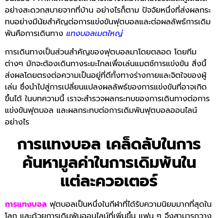
อย่างสะดวกสบายจากที่บ้าน อย่างไรก็ตาม ปัจจัยหนึ่งที่ส่งผลกระ
ทบอย่างมีนัยสำคัญต่อการแข่งขันฟุตบอลและต่อผลลัพธ์การเดิม
พันคือการเดินทาง
แทงบอลเมตใหญ่
การเดินทางเป็นส่วนสำคัญของฟุตบอลมาโดยตลอด โดยทีม
ต่างๆ มักจะต้องเดินทางระยะไกลเพื่อเล่นแมตช์การแข่งขัน สิ่งนี้
ส่งผลโดยตรงต่อความเป็นอยู่ที่ดีทั้งทางร่างกายและจิตใจของผู้
เล่น ซึ่งนำไปสู่การเปลี่ยนแปลงผลลัพธ์ของการแข่งขันที่อาจเกิด
ขึ้นได้ ในบทความนี้ เราจะสำรวจผลกระทบของการเดินทางต่อการ
แข่งขันฟุตบอล และผลกระทบต่อการเดิมพันฟุตบอลออนไลน์
อย่างไร
การแทงบอล เคล็ดลับในการ
ค้นหามูลค่าในการเดิมพันใน
แต่ละควอเตอร์
การแทงบอล
ฟุตบอลเป็นหนึ่งในกีฬาที่ได้รับความนิยมมากที่สุดใน
โลก และด้วยการเดิมพันออนไลน์ที่เพิ่มขึ้น แฟน ๆ จึงสามารถวาง