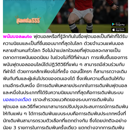
พนันบอลauto
ฟุตบอลหรือที่รู้จักกันในชื่อฟุตบอลเป็นกีฬาที่ได้รับ
ความนิยมและเป็นที่ชื่นชอบมากที่สุดในโลก ด้วยจำนวนแฟนบอล
หลายล้านคนทั่วโลก จึงไม่น่าแปลกใจเลยที่ฟุตบอลจะกลายเป็น
ตลาดการพนันยอดนิยม ในช่วงไม่กี่ปีที่ผ่านมา การเพิ่มขึ้นของการ
พนันฟุตบอลออนไลน์ได้ปฏิวัติวิธีที่แฟน ๆ สามารถมีส่วนร่วมกับ
กีฬาได้ ด้วยการคลิกเพียงไม่กี่ครั้ง ตอนนี้ใครๆ ก็สามารถวางเดิม
พันกับทีมและผู้เล่นโปรดของตนเองได้ ซึ่งเพิ่มความตื่นเต้นให้กับ
เกมอีกระดับหนึ่ง มีการเดิมพันหลายประเภทในการเดิมพันฟุตบอล
และหนึ่งในประเภทที่ได้รับความนิยมมากที่สุดคือการเดิมพันระบบ
บอลแดงเดือด
เราจะสำรวจแนวคิดของระบบการเดิมพันใน
ฟุตบอล และวิธีที่พวกเขาสามารถปรับปรุงประสบการณ์การเดิมพัน
ให้กับแฟน ๆ ได้
การเดิมพันแบบระบบคือการเดิมพันประเภทหนึ่งที่
นักเดิมพันสามารถรวมตัวเลือกที่แตกต่างกัน ซึ่งโดยปกติจะอย่าง
น้อย 3 รายการในการเดิมพันครั้งเดียว แตกต่างจากการเดิมพัน