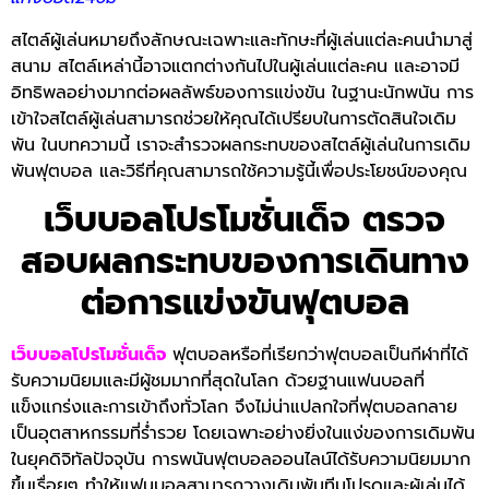
สไตล์ผู้เล่นหมายถึงลักษณะเฉพาะและทักษะที่ผู้เล่นแต่ละคนนำมาสู่
สนาม สไตล์เหล่านี้อาจแตกต่างกันไปในผู้เล่นแต่ละคน และอาจมี
อิทธิพลอย่างมากต่อผลลัพธ์ของการแข่งขัน ในฐานะนักพนัน การ
เข้าใจสไตล์ผู้เล่นสามารถช่วยให้คุณได้เปรียบในการตัดสินใจเดิม
พัน ในบทความนี้ เราจะสำรวจผลกระทบของสไตล์ผู้เล่นในการเดิม
พันฟุตบอล และวิธีที่คุณสามารถใช้ความรู้นี้เพื่อประโยชน์ของคุณ
เว็บบอลโปรโมชั่นเด็จ ตรวจ
สอบผลกระทบของการเดินทาง
ต่อการแข่งขันฟุตบอล
เว็บบอลโปรโมชั่นเด็จ
ฟุตบอลหรือที่เรียกว่าฟุตบอลเป็นกีฬาที่ได้
รับความนิยมและมีผู้ชมมากที่สุดในโลก ด้วยฐานแฟนบอลที่
แข็งแกร่งและการเข้าถึงทั่วโลก จึงไม่น่าแปลกใจที่ฟุตบอลกลาย
เป็นอุตสาหกรรมที่ร่ำรวย โดยเฉพาะอย่างยิ่งในแง่ของการเดิมพัน
ในยุคดิจิทัลปัจจุบัน การพนันฟุตบอลออนไลน์ได้รับความนิยมมาก
ขึ้นเรื่อยๆ ทำให้แฟนบอลสามารถวางเดิมพันทีมโปรดและผู้เล่นได้