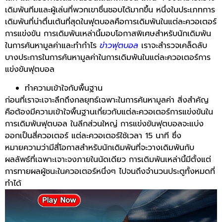
เดิมพันทีมและผู้เล่นที่พวกเขาชื่นชอบได้มากขึ้น หนึ่งในประเภทการ
เดิมพันที่น่าตื่นเต้นที่สุดในฟุตบอลคือการเดิมพันในแต่ละควอเตอร์
การแข่งขัน การเดิมพันเหล่านี้มอบโอกาสพิเศษสำหรับนักเดิมพัน
ในการค้นหามูลค่าและทำกำไร
ข่าวฟุตบอล
เราจะสำรวจเคล็ดลับ
บางประการในการค้นหามูลค่าในการเดิมพันในแต่ละควอเตอร์การ
แข่งขันฟุตบอล
ทำความเข้าใจกับพื้นฐาน
ก่อนที่เราจะเจาะลึกถึงกลยุทธ์เฉพาะในการค้นหามูลค่า สิ่งสำคัญ
คือต้องมีความเข้าใจพื้นฐานเกี่ยวกับแต่ละควอเตอร์การแข่งขันใน
การเดิมพันฟุตบอล ในลีกส่วนใหญ่ การแข่งขันฟุตบอลจะแบ่ง
ออกเป็นสี่ควอเตอร์ แต่ละควอเตอร์ใช้เวลา 15 นาที ซึ่ง
หมายความว่ามีสี่โอกาสสำหรับนักเดิมพันที่จะวางเดิมพันกับ
ผลลัพธ์ที่เฉพาะเจาะจงภายในนัดเดียว การเดิมพันเหล่านี้มีตั้งแต่
การทายผลผู้ชนะในควอเตอร์หนึ่งๆ ไปจนถึงจำนวนประตูทั้งหมดที่
ทำได้