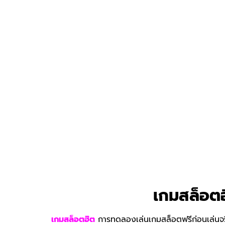
เกมสล็อตฮ
เกมสล็อตฮิต
การทดลองเล่นเกมสล็อตฟรีก่อนเล่นจริง