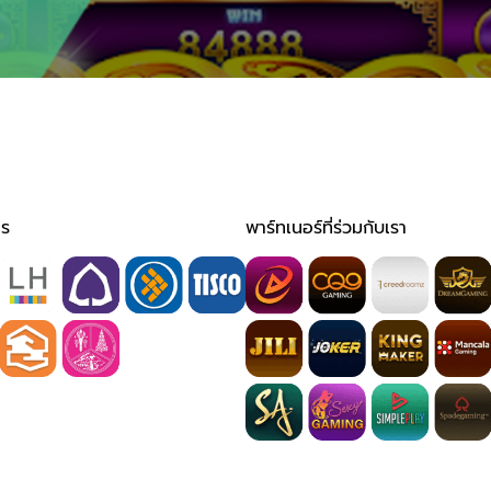
าร
พาร์ทเนอร์ที่ร่วมกับเรา