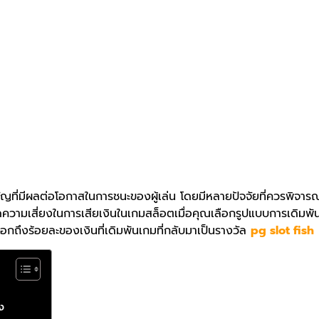
ี่มีผลต่อโอกาสในการชนะของผู้เล่น โดยมีหลายปัจจัยที่ควรพิจารณาให้
ดความเสี่ยงในการเสียเงินในเกมสล็อต
เมื่อคุณเลือกรูปแบบการเดิมพ
กถึงร้อยละของเงินที่เดิมพันเกมที่กลับมาเป็นรางวัล
pg slot fish
ง