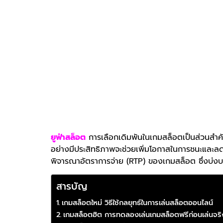
ยูฟ่าสล็อต
การเลือกเดิมพันในเกมสล็อตเป็นส่วนสำคัญท
อย่างมีประสิทธิภาพจะช่วยเพิ่มโอกาสในการชนะและล
พิจารณาอัตราการจ่าย (RTP) ของเกมสล็อต ซึ่งบ่งบอ
สารบัญ
เกมสล็อตใหม่ วิธีใช้กลยุทธ์ในการเล่นสล็อตออนไลน์
เกมสล็อตฮิต การทดลองเล่นเกมสล็อตฟรีก่อนเล่นจริ