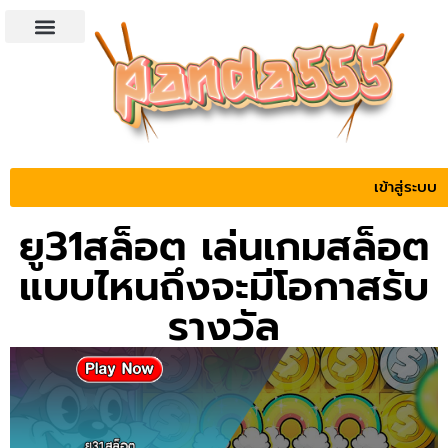
สล็อตทดลอง
นโยบายความเป็นส่วนตัว
เข้าสู่ระบบ
ยู31สล็อต เล่นเกมสล็อต
แบบไหนถึงจะมีโอกาสรับ
รางวัล