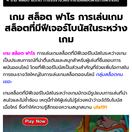
เกม สล็อต แตกดี การรับรางวัลจากเกมสล็อตผ่านการฝากเงิน
เกม สล็อต ฟาโร การเล่นเกม
สล็อตที่มีฟีเจอร์โบนัสในระหว่าง
เกม
เกม สล็อต ฟาโร
การเล่นเกมสล็อตที่มีฟีเจอร์โบนัสในระหว่างเกม
เป็นประสบการณ์ที่น่าตื่นเต้นและสนุกสำหรับผู้เล่นที่ชื่นชอบการ
พนันออนไลน์ โดยที่ฟีเจอร์โบนัสเป็นส่วนสำคัญที่ช่วยเพิ่มโอกาสใน
การชนะรางวัลใหญ่ในการเล่นเกมสล็อตออนไลน์
กลุ่มสล็อตคน
เยอะ
เกมสล็อตที่มีฟีเจอร์โบนัสในระหว่างเกมมักจะมีรูปแบบการเล่นที่น่า
สนใจและไม่ซ้ำซ้อน เหตุนี้ทำให้ผู้เล่นไม่รู้ล่วงหน้าว่าจะได้รับโบนัส
เมื่อไหร่ ซึ่งทำให้ความรู้สึกของความสนุกสนาน
ufa191