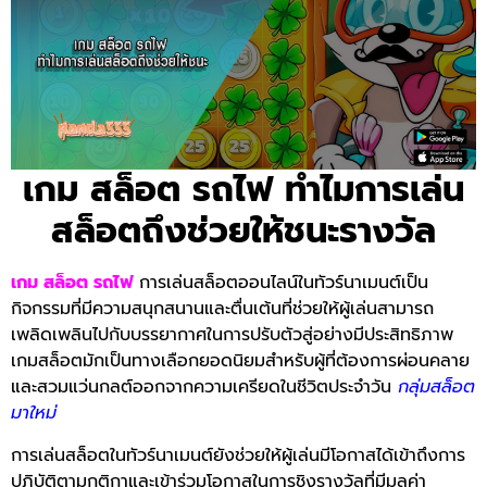
เกม สล็อต รถไฟ ทำไมการเล่น
สล็อตถึงช่วยให้ชนะรางวัล
เกม สล็อต รถไฟ
การเล่นสล็อตออนไลน์ในทัวร์นาเมนต์เป็น
กิจกรรมที่มีความสนุกสนานและตื่นเต้นที่ช่วยให้ผู้เล่นสามารถ
เพลิดเพลินไปกับบรรยากาศในการปรับตัวสู่อย่างมีประสิทธิภาพ
เกมสล็อตมักเป็นทางเลือกยอดนิยมสำหรับผู้ที่ต้องการผ่อนคลาย
และสวมแว่นกลต์ออกจากความเครียดในชีวิตประจำวัน
กลุ่มสล็อต
มาใหม่
การเล่นสล็อตในทัวร์นาเมนต์ยังช่วยให้ผู้เล่นมีโอกาสได้เข้าถึงการ
ปฏิบัติตามกติกาและเข้าร่วมโอกาสในการชิงรางวัลที่มีมูลค่า