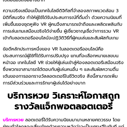
ความจริงเสมือนเป็นเทคโนโลยีดิจิทัลที่จำลองสภาพแวดล้อม 3
มิติที่สมจริง ทำให้ผู้ใช้ได้รับประสบการณ์ที่ดื่มด่ำ ด้วยความนิยมที่
เพิ่มขึ้นของชุดหูฟัง VR ผู้คนจึงสามารถเข้าถึงและเพลิดเพลินกับ
การเล่นเกมเสมือนจริงได้ง่ายขึ้น ผู้เชี่ยวชาญเชื่อว่าการรวม VR
เข้ากับลอตเตอรีออนไลน์จะปฏิวัติวิธีที่ผู้คนเล่นและสัมผัสกับเกม
ข้อดีหลักประการหนึ่งของ VR ในลอตเตอรีออนไลน์คือ
ประสบการณ์ผู้ใช้ที่ได้รับการปรับปรุง แทนที่จะเลือกหมายเลขบน
หน้าจอ เทคโนโลยี VR ช่วยให้ผู้เล่นเข้าสู่ห้องลอตเตอรีเสมือนจริง
ซึ่งพวกเขาสามารถโต้ตอบกับผู้เล่นคนอื่น ๆ และสัมผัสความตื่น
เต้นของการออกรางวัลลอตเตอรีในชีวิตจริง สิ่งนี้สามารถเพิ่ม
การมีส่วนร่วมและการรักษาผู้เล่นได้อย่างมาก
บริการหวย วิเคราะห์โอกาสถูก
รางวัลแจ็กพอตลอตเตอรี่
บริการหวย
ลอตเตอรี่ได้รับความนิยมมานานหลายศตวรรษ โดย
ผู้คนทั่วโลกลองเสี่ยงโชคด้วยความหวังว่าจะเป็นเศรษฐีในทันที แต่