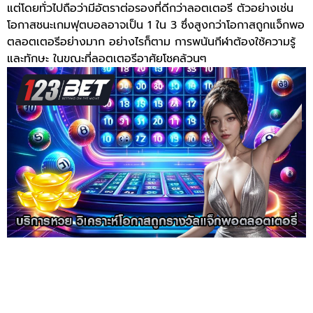
แต่โดยทั่วไปถือว่ามีอัตราต่อรองที่ดีกว่าลอตเตอรี ตัวอย่างเช่น
โอกาสชนะเกมฟุตบอลอาจเป็น 1 ใน 3 ซึ่งสูงกว่าโอกาสถูกแจ็กพอ
ตลอตเตอรีอย่างมาก อย่างไรก็ตาม การพนันกีฬาต้องใช้ความรู้
และทักษะ ในขณะที่ลอตเตอรีอาศัยโชคล้วนๆ