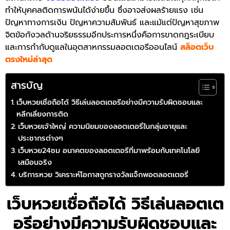
ทำให้บุคคลติดการพนันได้ง่ายขึ้น ซึ่งอาจส่งผลร้ายแรง เช่น
ปัญหาทางการเงิน ปัญหาความสัมพันธ์ และแม้แต่ปัญหาสุขภาพ
จิต
ข้อกังวลด้านจริยธรรมอีกประการหนึ่งคือการขาดกฎระเบียบ
และการกำกับดูแลในอุตสาหกรรมลอตเตอรีออนไลน์
สล็อตเว็บ
ตรงใหม่ล่าสุด
สารบัญ
เว็บหวยเชื่อถือได้ วิธีเล่นลอตเตอรีอย่างมีความรับผิดชอบและ
หลีกเลี่ยงการติด
เว็บหวยเจ้าใหญ่ ความนิยมของลอตเตอรี่ในกลุ่มอายุและ
ประชากรต่างๆ
เว็บหวย24ชม อนาคตของลอตเตอรีที่มาพร้อมกับเทคโนโลยี
เสมือนจริง
บริการหวย วิเคราะห์โอกาสถูกรางวัลแจ็กพอตลอตเตอรี่
เว็บหวยเชื่อถือได้ วิธีเล่นลอตเต
อรีอย่างมีความรับผิดชอบและ