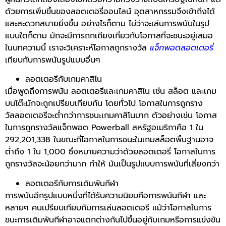
ด้วยการเพิ่มขึ้นของลอตเตอรี่ออนไลน์ อุตสาหกรรมจึงเข้าถึงได้
และสะดวกสบายยิ่งขึ้น อย่างไรก็ตาม ไม่ว่าจะเล่นการพนันในรูป
แบบใดก็ตาม มักจะมีการถกเถียงเกี่ยวกับโอกาสที่จะชนะอยู่เสมอ
ในบทความนี้ เราจะวิเคราะห์โอกาสถูกรางวัล
แจ็กพอตลอตเตอรี่
เทียบกับการพนันรูปแบบอื่นๆ
ลอตเตอรีกับเกมคาสิโน
เมื่อพูดถึงการพนัน ลอตเตอรีและเกมคาสิโน เช่น สล็อต และเกม
บนโต๊ะมักจะถูกเปรียบเทียบกัน โดยทั่วไป โอกาสในการถูกราง
วัลลอตเตอรีจะต่ำกว่าการชนะเกมคาสิโนมาก ตัวอย่างเช่น โอกาส
ในการถูกรางวัลแจ็กพอต Powerball สหรัฐอเมริกาคือ 1 ใน
292,201,338 ในขณะที่โอกาสในการชนะในเกมสล็อตพื้นฐานอาจ
ต่ำถึง 1 ใน 1,000 ซึ่งหมายความว่าด้วยลอตเตอรี่ โอกาสในการ
ถูกรางวัลจะน้อยกว่ามาก ทำให้ มันเป็นรูปแบบการพนันที่เสี่ยงกว่า
ลอตเตอรีกับการเดิมพันกีฬา
การพนันอีกรูปแบบหนึ่งที่ได้รับความนิยมคือการพนันกีฬา และ
หลายๆ คนเปรียบเทียบกับการเล่นลอตเตอรี แม้ว่าโอกาสในการ
ชนะการเดิมพันกีฬาอาจแตกต่างกันไปขึ้นอยู่กับเกมหรือการแข่งขัน