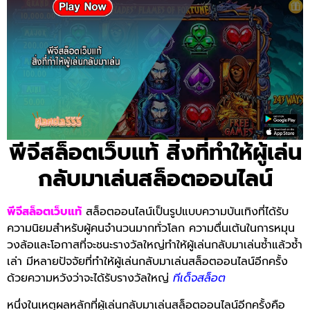
พีจีสล็อตเว็บแท้ สิ่งที่ทำให้ผู้เล่น
กลับมาเล่นสล็อตออนไลน์
พีจีสล็อตเว็บแท้
สล็อตออนไลน์เป็นรูปแบบความบันเทิงที่ได้รับ
ความนิยมสำหรับผู้คนจำนวนมากทั่วโลก ความตื่นเต้นในการหมุน
วงล้อและโอกาสที่จะชนะรางวัลใหญ่ทำให้ผู้เล่นกลับมาเล่นซ้ำแล้วซ้ำ
เล่า มีหลายปัจจัยที่ทำให้ผู้เล่นกลับมาเล่นสล็อตออนไลน์อีกครั้ง
ด้วยความหวังว่าจะได้รับรางวัลใหญ่
ทีเด็จสล็อต
หนึ่งในเหตุผลหลักที่ผู้เล่นกลับมาเล่นสล็อตออนไลน์อีกครั้งคือ