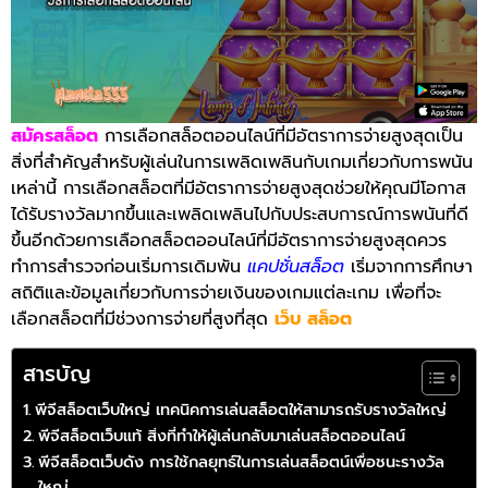
สมัครสล็อต
การเลือกสล็อตออนไลน์ที่มีอัตราการจ่ายสูงสุดเป็น
สิ่งที่สำคัญสำหรับผู้เล่นในการเพลิดเพลินกับเกมเกี่ยวกับการพนัน
เหล่านี้ การเลือกสล็อตที่มีอัตราการจ่ายสูงสุดช่วยให้คุณมีโอกาส
ได้รับรางวัลมากขึ้นและเพลิดเพลินไปกับประสบการณ์การพนันที่ดี
ขึ้นอีกด้วย
การเลือกสล็อตออนไลน์ที่มีอัตราการจ่ายสูงสุดควร
ทำการสำรวจก่อนเริ่มการเดิมพัน
แคปชั่นสล็อต
เริ่มจากการศึกษา
สถิติและข้อมูลเกี่ยวกับการจ่ายเงินของเกมแต่ละเกม เพื่อที่จะ
เลือกสล็อตที่มีช่วงการจ่ายที่สูงที่สุด
เว็บ สล็อต
สารบัญ
พีจีสล็อตเว็บใหญ่ เทคนิคการเล่นสล็อตให้สามารถรับรางวัลใหญ่
พีจีสล็อตเว็บแท้ สิ่งที่ทำให้ผู้เล่นกลับมาเล่นสล็อตออนไลน์
พีจีสล็อตเว็บดัง การใช้กลยุทธ์ในการเล่นสล็อตน์เพื่อชนะรางวัล
ใหญ่