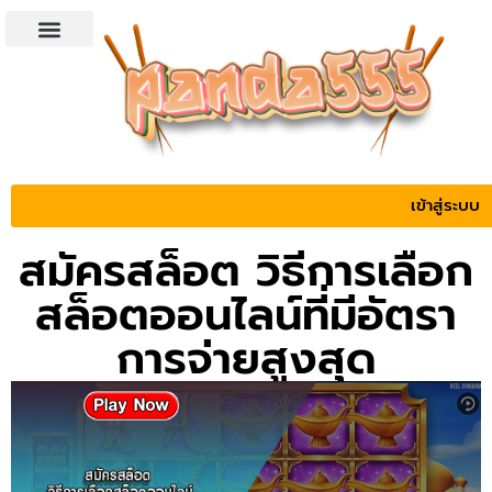
สล็อตทดลอง
นโยบายความเป็นส่วนตัว
เข้าสู่ระบบ
สมัครสล็อต วิธีการเลือก
สล็อตออนไลน์ที่มีอัตรา
การจ่ายสูงสุด