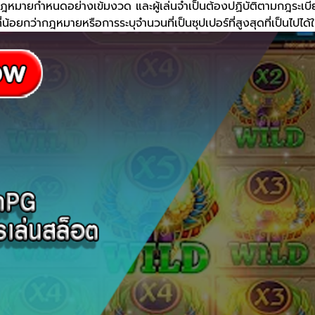
หมายกำหนดอย่างเข้มงวด และผู้เล่นจำเป็นต้องปฏิบัติตามกฎระเบี
่น้อยกว่ากฎหมายหรือการระบุจำนวนที่เป็นซุปเปอร์ที่สูงสุดที่เป็นไปได