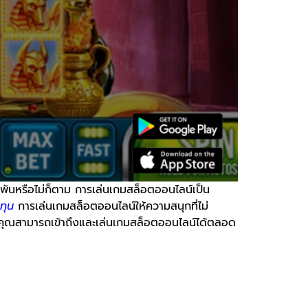
ดิมพันหรือไม่ก็ตาม การเล่นเกมสล็อตออนไลน์เป็น
กทุน
การเล่นเกมสล็อตออนไลน์ให้ความสนุกที่ไม่
ทำให้คุณสามารถเข้าถึงและเล่นเกมสล็อตออนไลน์ได้ตลอด