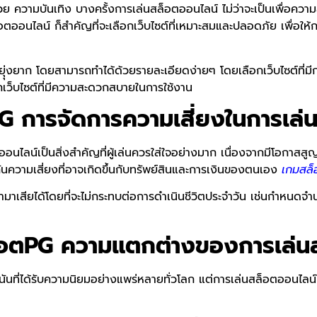
้วย ความบันเทิง บางครั้งการเล่นสล็อตออนไลน์ ไม่ว่าจะเป็นเพื่อความสน
ล็อตออนไลน์ ก็สำคัญที่จะเลือกเว็บไซต์ที่เหมาะสมและปลอดภัย เพื่
ต้องยุุ่งยาก โดยสามารถทำได้ด้วยรายละเอียดง่ายๆ โดยเลือกเว็บไซต์
กเว็บไซต์ที่มีความสะดวกสบายในการใช้งาน
G การจัดการความเสี่ยงในการเล่
นไลน์เป็นสิ่งสำคัญที่ผู้เล่นควรใส่ใจอย่างมาก เนื่องจากมีโอกาสสูญเส
กันความเสี่ยงที่อาจเกิดขึ้นกับทรัพย์สินและการเงินของตนเอง
เกมสล็
าเสียได้โดยที่จะไม่กระทบต่อการดำเนินชีวิตประจำวัน เช่นกำหนดจำ
อตPG ความแตกต่างของการเล่น
นที่ได้รับความนิยมอย่างแพร่หลายทั่วโลก แต่การเล่นสล็อตออนไล