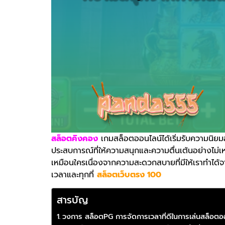
สล็อตคิงคอง
เกมสล็อตออนไลน์ได้เริ่มรับความนิยมอย่
ประสบการณ์ที่ให้ความสนุกและความตื่นเต้นอย่างไม่
เหมือนใครเนื่องจากความสะดวกสบายที่มีให้เราทำได้จาก
เวลาและทุกที่
สล็อตเว็บตรง 100
สารบัญ
วงการ สล็อตPG การจัดการเวลาที่ดีในการเล่นสล็อตอ