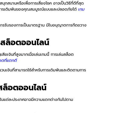
ุกสนานหรือเพื่อการเสี่ยงโชค อาจเป็นวิธีที่ดีที่สุด
อให้การเดิมพันของคุณสมบูรณ์แบบและปลอดภัยได้
เกม
ที่มีการรับรองการเป็นมาตรฐาน มีใบอนุญาตการกีดขวาง
นสล็อตออนไลน์
ียเงินที่สูงมากเมื่อเล่นเกมนี้ การเล่นสล็อต
อตที่แตกดี
นวนเงินที่สามารถใช้สำหรับการเดิมพันและติดตามการ
สล็อตออนไลน์
น์ในแต่ละประเทศอาจมีความแตกต่างกันไปตาม