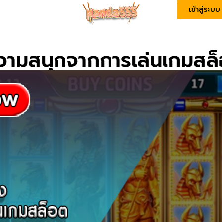
เข้าสู่ระบบ
ามสนุกจากการเล่นเกมสล็อต