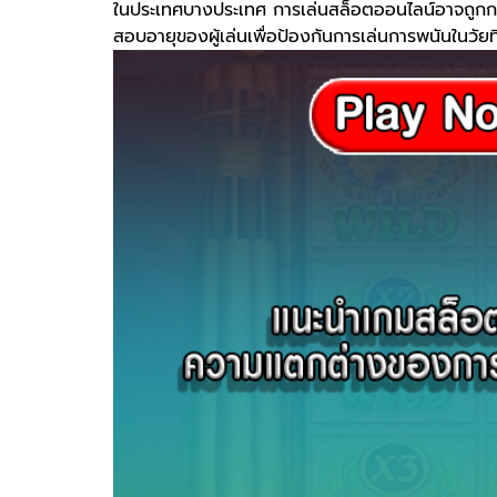
ในประเทศบางประเทศ การเล่นสล็อตออนไลน์อาจถูกกฎ
สอบอายุของผู้เล่นเพื่อป้องกันการเล่นการพนันในวัยที