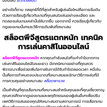
ออนไลน์
แตกดีสล็อต
อย่างไรก็ตาม กลยุทธ์ที่ดีที่สุดสำหรับผู้เล่นมือใหม่คือการเริ่มต้น
ด้วยการเรียนรู้เกี่ยวกับเกมที่คุณสนใจเล่นอย่างละเอียด และ
ทดลองเล่นเกมเหล่านั้นให้มากขึ้น นอกจากนี้ ควรเรียนรู้เกี่ยวกับ
กฎของเกมนั้นๆและวิธีการเดิมพันที่เหมาะสม
สล็อตพีจีสูตรแตกหนัก เทคนิค
การเล่นคาสิโนออนไลน์
สล็อตพีจีสูตรแตกหนัก
หากคุณกำลังสนใจที่จะทำกำไรจากการ
เล่นคาสิโนออนไลน์ในระยะยาว มีเทคนิคบางอย่างที่คุณควร
พิจารณาเพื่อช่วยเพิ่มโอกาสในการได้รับกำไรตลอดเวลา หนึ่งใน
นั้นคือการกำหนดงบประมาณที่เหมาะสมและรักษาวิธีการเล่นที่มี
การควบคุมอย่างเหมาะสม
สล็อตพารวย
เป็นสำคัญที่คุณเลือกเกมที่เหมาะสมสำหรับคุณและที่คุณเชี่ยวชาญ
คุณควรศึกษากฎของเกมและพฤติกรรมของผู้เล่นอื่นๆเพื่อปรับ
เพศวิธีการเล่นของคุณให้เหมาะสมตามสถานการณ์ การเลือกเกม