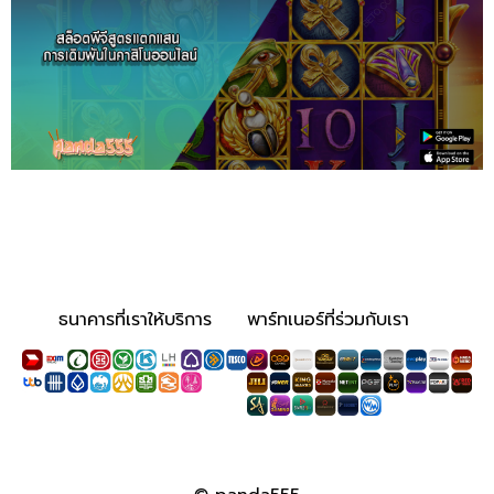
ธนาคารที่เราให้บริการ
พาร์ทเนอร์ที่ร่วมกับเรา