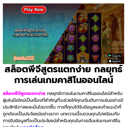
สล็อตพีจีสูตรแตกง่าย กลยุทธ์
การเล่นเกมคาสิโนออนไลน์
สล็อตพีจีสูตรแตกง่าย
กลยุทธ์การเล่นเกมคาสิโนออนไลน์สำหรับ
ผู้เล่นมือใหม่เป็นเรื่องที่สำคัญที่จะช่วยให้คุณเริ่มต้นการเล่นอย่างมี
ประสิทธิภาพและมั่นใจมากขึ้น การที่คุณได้รับข้อมูลและคำแนะนำที่
ถูกต้องเป็นประโยชน์อย่างมาก บทความนี้จะชวนคุณไปพร้อมกับ
การรับข้อมูลที่จะเป็นประโยชน์สำหรับคุณในการเริ่มเล่นเกมคาสิโน