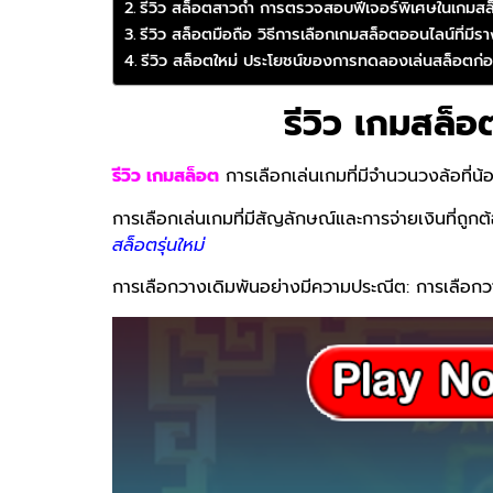
รีวิว สล็อตสาวถ้ำ การตรวจสอบฟีเจอร์พิเศษในเกมส
รีวิว สล็อตมือถือ วิธีการเลือกเกมสล็อตออนไลน์ที่มี
รีวิว สล็อตใหม่ ประโยชน์ของการทดลองเล่นสล็อตก่อ
รีวิว เกมสล็อ
รีวิว เกมสล็อต
การเลือกเล่นเกมที่มีจำนวนวงล้อที่น้
การเลือกเล่นเกมที่มีสัญลักษณ์และการจ่ายเงินที่ถูก
สล็อตรุ่นใหม่
การเลือกวางเดิมพันอย่างมีความประณีต: การเลือกวา