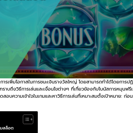
ีในการเพิ่มโอกาสในการชนะเงินรางวัลใหญ่ โดยสามารถทำได้โดยการปฏิบั
ราบถึงวิธีการเล่นและเงื่อนไขต่างๆ ที่เกี่ยวข้องกับโบนัสการหมุนฟรี
อบความเข้าใจในเกมและหาวิธีการเล่นที่เหมาะสมตั้งเป้าหมาย: ก่อนที
เกมสล็อต