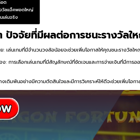
ล็อต
รางวัลแจ็คพอตใหญ่
นเล่นจริง
ต ปัจจัยที่มีผลต่อการชนะรางวัล
อย: เล่นเกมที่มีจำนวนวงล้อน้อยจะช่วยเพิ่มโอกาสให้คุณชนะรางวัลใหญ
ต้อง: การเลือกเล่นเกมที่มีสัญลักษณ์ที่ชัดเจนและการจ่ายเงินที่มีกา
งเดิมพันอย่างมีความตัดสินใจและมีการวิเคราะห์ให้ดีจะช่วยเพิ่มโอ