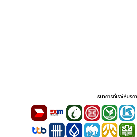
ธนาคารที่เราให้บริก