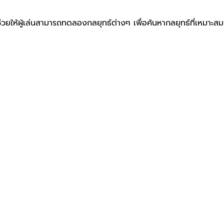
ยให้ผู้เล่นสามารถทดลองกลยุทธ์ต่างๆ เพื่อค้นหากลยุทธ์ที่เหมาะสม