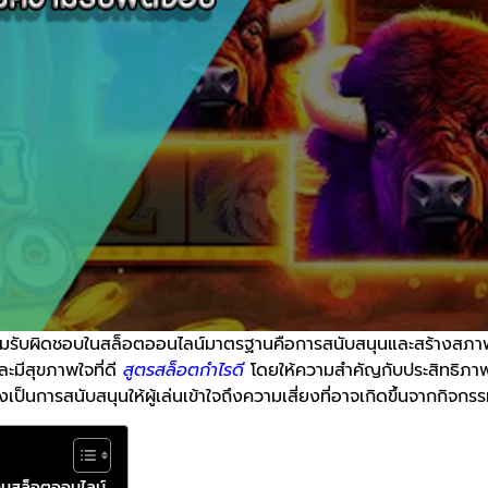
มรับผิดชอบในสล็อตออนไลน์มาตรฐานคือการสนับสนุนและสร้างสภาพแวดล
ะมีสุขภาพใจที่ดี
สูตรสล็อตกำไรดี
โดยให้ความสำคัญกับประสิทธิภาพท
เป็นการสนับสนุนให้ผู้เล่นเข้าใจถึงความเสี่ยงที่อาจเกิดขึ้นจากกิ
ทุนสล็อตออนไลน์