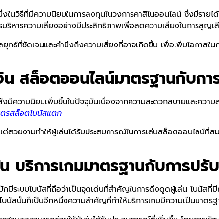
งในวิธีที่มีความนิยมในการลงทุนในวงการคาสิโนออนไลน์ ซึ่งมีรายได้
บริหารความเสี่ยงอย่างมีประสิทธิภาพเพื่อลดความเสี่ยงในการสูญเส
ยุทธ์ที่ชัดเจนและคำนึงถึงความเสี่ยงที่อาจเกิดขึ้น เพื่อเพิ่มโอกา
ิน สล็อตออนไลน์มาตรฐานกับการ
ีความนิยมเพิ่มขึ้นในปัจจุบันเนื่องจากความสะดวกสบายและความสนุกที
ูตรสล็อตโบนัสแตก
่ายแต่สวยงามทำให้ผู้เล่นได้รับประสบการณ์ในการเล่นสล็อตออนไลน์ที่ส
ัน บริการเกมมาตรฐานกับการปรั
ีระบบโบนัสที่ถือว่าเป็นจุดเด่นที่สำคัญในการดึงดูดผู้เล่น โบนัสที่มี
บบโบนัสนั้นก็เป็นอีกหนึ่งความสำคัญที่ทำให้บริการเกมมีความเป็นมาตร