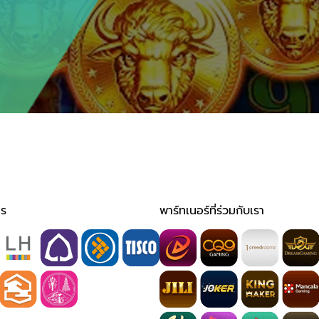
าร
พาร์ทเนอร์ที่ร่วมกับเรา