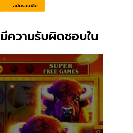
สมัครสมาชิก
งมีความรับผิดชอบใน