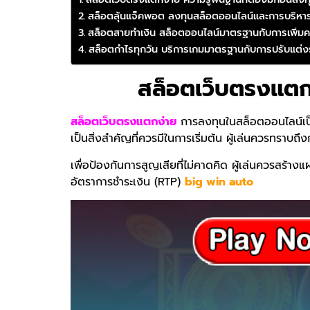
สล็อตลุ้นแจ็คพอต ลงทุนสล็อตออนไลน์และการบริหาร
สล็อตสายทำเงิน สล็อตออนไลน์มาตรฐานกับการเพิ่ม
สล็อตกำไรทุกวัน บริการเกมมาตรฐานกับการปรับแต่ง
สล็อตเว็บตรงแตกง
สล็อตเว็บตรงแตกง่าย
การลงทุนในสล็อตออนไลน์เป็น
เป็นสิ่งสำคัญที่ควรมีในการเริ่มต้น ผู้เล่นควรทรา
เพื่อป้องกันการสูญเสียที่ไม่คาดคิด ผู้เล่นควรสร้
อัตราการชำระเงิน (RTP)
big win auto