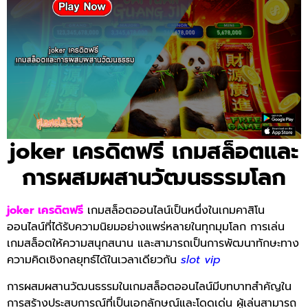
joker เครดิตฟรี เกมสล็อตและ
การผสมผสานวัฒนธรรมโลก
joker เครดิตฟรี
เกมสล็อตออนไลน์เป็นหนึ่งในเกมคาสิโน
ออนไลน์ที่ได้รับความนิยมอย่างแพร่หลายในทุกมุมโลก การเล่น
เกมสล็อตให้ความสนุกสนาน และสามารถเป็นการพัฒนาทักษะทาง
ความคิดเชิงกลยุทธ์ได้ในเวลาเดียวกัน
slot vip
การผสมผสานวัฒนธรรมในเกมสล็อตออนไลน์มีบทบาทสำคัญใน
การสร้างประสบการณ์ที่เป็นเอกลักษณ์และโดดเด่น ผู้เล่นสามารถ