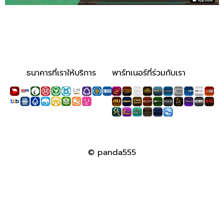
ธนาคารที่เราให้บริการ
พาร์ทเนอร์ที่ร่วมกับเรา
© panda555