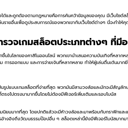
ือได้และถูกต้องตามกฎหมายคือการค้นคว้าข้อมูลของคุณ มีเว็บไซต์สล็
ล่นรายอื่นเพื่อดูประสบการณ์ของพวกเขากับเว็บไซต์ต่างๆ นี่จะทำให้คุ
รวจเกมสล็อตประเภทต่างๆ ที่มี
กขึ้นในโลกของคาสิโนออนไลน์ พวกเขานำเสนอความบันเทิงที่หลากหลายส
ธีม การออกแบบ และการจ่ายเงินที่หลากหลาย ทำให้ผู้เล่นตื่นเต้นมาก
มเป็นรูปแบบเกมสล็อตที่ง่ายที่สุด พวกมันมีสามวงล้อและมักจะมีสัญลั
เกมที่ตรงไปตรงมามากขึ้นโดยไม่ต้องมีฟีเจอร์เพิ่มเติมและรอบโบนัส
วามนิยมมากที่สุด โดยปกติแล้วจะมีห้าวงล้อและมาพร้อมกับกราฟิกและ
อิงถึงวัฒนธรรมป๊อปอื่น ๆ สล็อตเหล่านี้ยังมีฟีเจอร์โบนัสมากมาย 