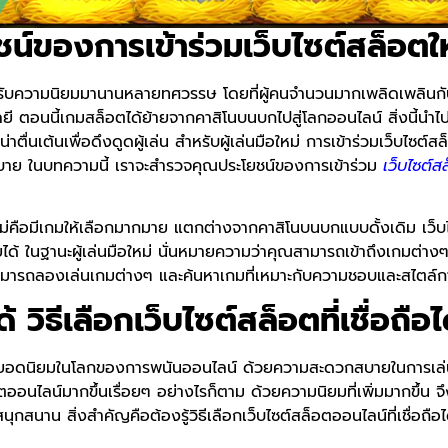
์ของการเข้าร่วมเว็บไซต์สล็อตใหม
้รับความนิยมมานานหลายทศวรรษ โดยที่ผู้คนจำนวนมากเพลิดเพลินกับค
ลยี ตอนนี้เกมสล็อตได้ย้ายจากคาสิโนบนบกไปสู่โลกออนไลน์ สิ่งนี้นำ
ตื่นเต้นเพื่อดึงดูดผู้เล่น สำหรับผู้เล่นมือใหม่ การเข้าร่วมเว็บไซต์
บาย ในบทความนี้ เราจะสำรวจคุณประโยชน์ของการเข้าร่วม
เว็บไซต์ส
หม่คือมีเกมให้เลือกมากมาย แตกต่างจากคาสิโนบนบกแบบดั้งเดิม เว็บไซ
 ในฐานะผู้เล่นมือใหม่ นั่นหมายความว่าคุณสามารถเข้าถึงเกมต่าง
ามารถลองเล่นเกมต่างๆ และค้นหาเกมที่เหมาะกับความชอบและสไตล์
 วิธีเลือกเว็บไซต์สล็อตที่เชื่อถ
์ยอดนิยมในโลกของการพนันออนไลน์ ด้วยความสะดวกสบายในการเล่น
ตออนไลน์มากขึ้นเรื่อยๆ อย่างไรก็ตาม ด้วยความนิยมที่เพิ่มมากขึ้น จึ
ุกสนาน สิ่งสำคัญคือต้องรู้วิธีเลือกเว็บไซต์สล็อตออนไลน์ที่เชื่อถ