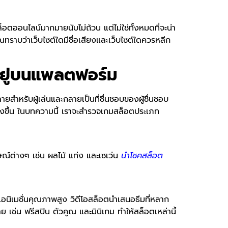
อตออนไลน์มากมายนับไม่ถ้วน แต่ไม่ใช่ทั้งหมดที่จะน่า
ณทราบว่าเว็บไซต์ใดมีชื่อเสียงและเว็บไซต์ใดควรหลีก
อยู่บนแพลตฟอร์ม
ำหรับผู้เล่นและกลายเป็นที่ชื่นชอบของผู้ชื่นชอบ
ยิ่งขึ้น ในบทความนี้ เราจะสำรวจเกมสล็อตประเภท
กษณ์ต่างๆ เช่น ผลไม้ แท่ง และเซเว่น
นำโชคสล็อต
แอนิเมชั่นคุณภาพสูง วิดีโอสล็อตนำเสนอธีมที่หลาก
เช่น ฟรีสปิน ตัวคูณ และมินิเกม ทำให้สล็อตเหล่านี้