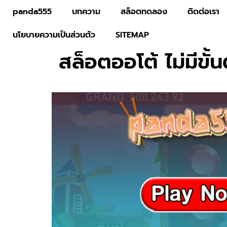
panda555
บทความ
สล็อตทดลอง
ติดต่อเรา
นโยบายความเป็นส่วนตัว
SITEMAP
สล็อตออโต้ ไม่มีขั้