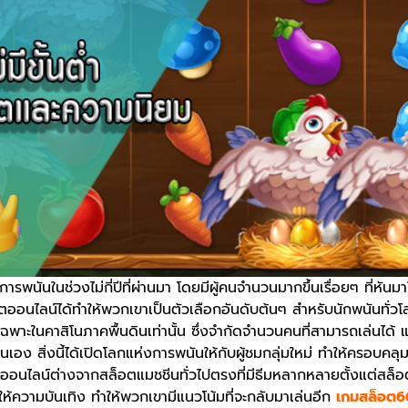
พนันในช่วงไม่กี่ปีที่ผ่านมา โดยมีผู้คนจำนวนมากขึ้นเรื่อยๆ ที่หันมาใ
อนไลน์ได้ทำให้พวกเขาเป็นตัวเลือกอันดับต้นๆ สำหรับนักพนันทั่วโ
มีเฉพาะในคาสิโนภาคพื้นดินเท่านั้น ซึ่งจำกัดจำนวนคนที่สามารถเล่นได้ 
ง สิ่งนี้ได้เปิดโลกแห่งการพนันให้กับผู้ชมกลุ่มใหม่ ทำให้ครอบคลุมแ
ตออนไลน์ต่างจากสล็อตแมชชีนทั่วไปตรงที่มีธีมหลากหลายตั้งแต่สล
ให้ความบันเทิง ทำให้พวกเขามีแนวโน้มที่จะกลับมาเล่นอีก
เกมสล็อต6