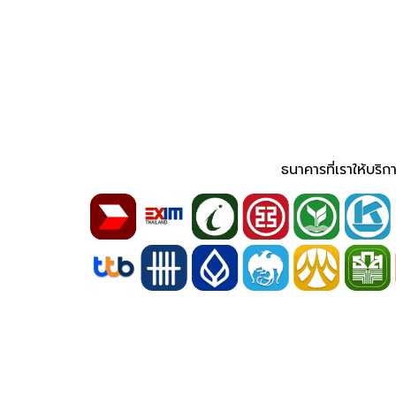
ธนาคารที่เราให้บริก