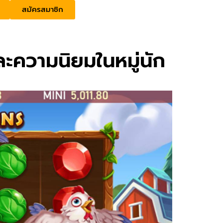
สมัครสมาชิก
และความนิยมในหมู่นัก