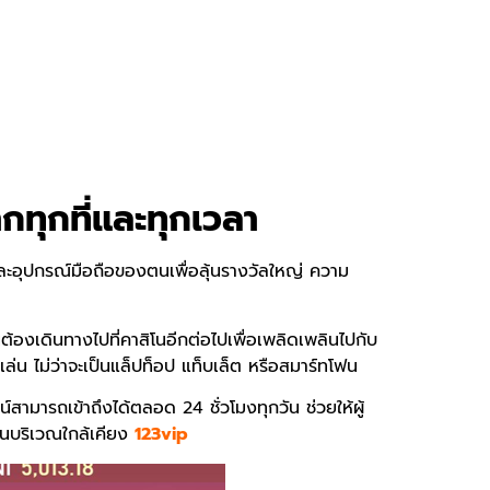
ทุกที่และทุกเวลา
์และอุปกรณ์มือถือของตนเพื่อลุ้นรางวัลใหญ่ ความ
องเดินทางไปที่คาสิโนอีกต่อไปเพื่อเพลิดเพลินไปกับ
เล่น ไม่ว่าจะเป็นแล็ปท็อป แท็บเล็ต หรือสมาร์ทโฟน
มารถเข้าถึงได้ตลอด 24 ชั่วโมงทุกวัน ช่วยให้ผู้
ิโนในบริเวณใกล้เคียง
123vip