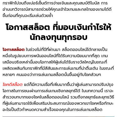
กราฟิกไปจนถึงเปอร์เซ็นต์การจ่ายเงินและคุณสมบัติโบนัส การ
อ่านบทวิจารณ์สามารถช่วยให้คุณเข้าใจเกมและกลไกของเกมได้ดี
ขึ้นก่อนที่คุณจะเริ่มเล่นด้วยซ้ำ
โอกาสสล็อต ที่มอบเงินกำไรให้
นักลงทุนทุกรอบ
โอกาสสล็อต
ในช่วงไม่กี่ปีที่ผ่านมา สล็อตออนไลน์ได้กลายเป็น
หนึ่งในรูปแบบการพนันออนไลน์ที่ได้รับความนิยมมากที่สุด เกม
เสมือนจริงเหล่านี้มอบโอกาสให้ผู้เล่นได้รับรางวัลใหญ่ในขณะที่
เพลิดเพลินกับกราฟิกที่มีสีสันและการเล่นเกมที่น่าตื่นเต้น ในขณะที่
หลายๆ คนมองว่าการเล่นเกมสล็อตนั้นขึ้นอยู่กับโชคล้วนๆ
โชคดีสล็อต
แต่ก็มีความเชื่อที่เพิ่มมากขึ้นว่าผู้เล่นสามารถปรับปรุง
โอกาสในการชนะผ่านการเล่นเกมเชิงกลยุทธ์ได้ ในบทความนี้ เราจะ
สำรวจบทบาทของโชคในสล็อตออนไลน์ รวมถึงกลยุทธ์และยุทธวิธี
ที่ผู้เล่นสามารถใช้เพื่อเสริมประสบการณ์ของพวกเขา
โชคหรือทักษะ
อะไรเป็นตัวกำหนดความสำเร็จของคุณในการเล่นเกมสล็อต