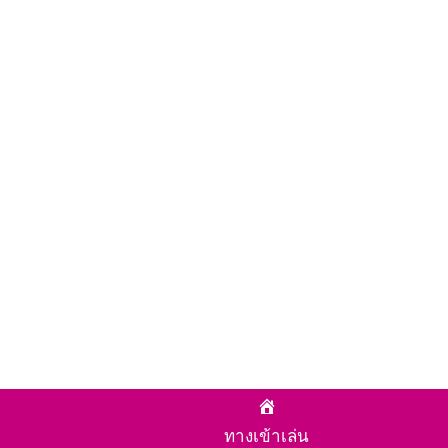
ทางเข้าเล่น