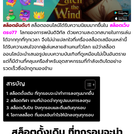
สล็อตอันดับ1
สล็อตออนไลน์ได้รับความนิยมมากขึ้นใน
สล็อตเว็บ
ตรง77
โลกของการพนันดิจิทัล ด้วยความสะดวกสบายในการเล่น
ได้จากทุกที่ทุกเวลา จึงไม่น่าแปลกใจที่เครื่องสล็อตเสมือนเหล่านี้
ได้รับความสนใจจากผู้เล่นหลายล้านคนทั่วโลก แม้ว่าสล็อต
ออนไลน์จะนำเสนอรูปแบบความบันเทิงที่ดูเหมือนไม่เป็นอันตราย
แต่ก็มีด้านที่คลุมเครือสำหรับอุตสาหกรรมที่กำลังเติบโตอย่าง
รวดเร็วซึ่งมักถูกมองข้าม
สารบัญ
สล็อตดั้งเดิม ที่ทุกรอบจะน่าทำการลงทุนมากขึ้น
สล็อตกีฬา เกมที่น่าจดจำทุกรูปแบบการลงทุน
สล็อตเว็บปัง ปังทุกรอบเเละตื่นเต้นทุกรอบ
โอกาสสล็อต ที่มอบเงินกำไรให้นักลงทุนทุกรอบ
สล็อตดั้งเดิม ที่ทุกรอบจะน่า