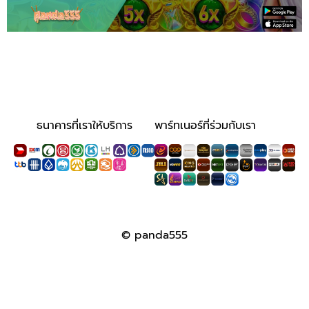
ธนาคารที่เราให้บริการ
พาร์ทเนอร์ที่ร่วมกับเรา
© panda555