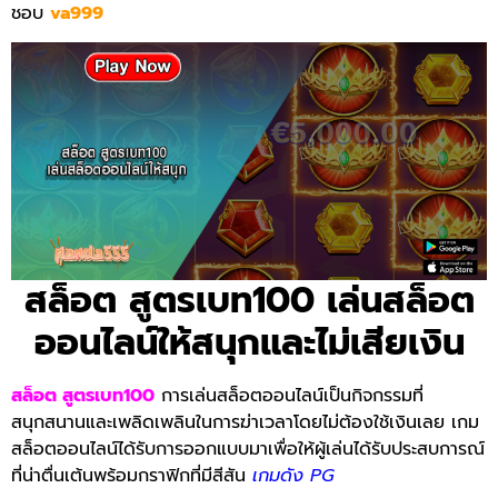
ชอบ
va999
สล็อต สูตรเบท100 เล่นสล็อต
ออนไลน์ให้สนุกและไม่เสียเงิน
สล็อต สูตรเบท100
การเล่นสล็อตออนไลน์เป็นกิจกรรมที่
สนุกสนานและเพลิดเพลินในการฆ่าเวลาโดยไม่ต้องใช้เงินเลย เกม
สล็อตออนไลน์ได้รับการออกแบบมาเพื่อให้ผู้เล่นได้รับประสบการณ์
ที่น่าตื่นเต้นพร้อมกราฟิกที่มีสีสัน
เกมดัง PG