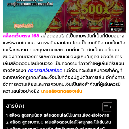
สล็อตเว็บตรง 168
สล็อตออนไลน์เป็นเกมพนันที่เป็นที่นิยมอย่าง
แพร่หลายในวงการการพนันออนไลน์ โดยเป็นเกมที่มีความเป็นเลิศ
ในเรื่องของความสนุกสนานและความตื่นเต้น นับเป็นเกมที่ตอบ
สนองความต้องการและความสนใจของผู้เล่นในทุกๆ ช่วงวัย
การ
เล่นสล็อตออนไลน์เงินจริง เป็นกิจกรรมที่อาจทำให้ผู้เล่นได้รับเงิน
รางวัลจริงๆ
กิจกรรมเว็บสล็อต
แต่ก่อนที่จะเริ่มเล่นควรสำคัญที่
จะทราบถึงกฎเกณฑ์และเงื่อนไขที่ต้องปฏิบัติในการเล่น อีกทั้งการ
จัดการความเสี่ยงและการควบคุมเงินเป็นสิ่งสำคัญที่ผู้เล่นควรมี
ความสนใจอย่างยิ่ง
เกมสล็อตทดลองเล่น
สารบัญ
สล็อต สูตรทุนน้อย สล็อตออนไลน์เป็นการเสี่ยงหรือโอกาส
สล็อต สูตรเบท100 เล่นสล็อตออนไลน์ให้สนุกและไม่เสียเงิน