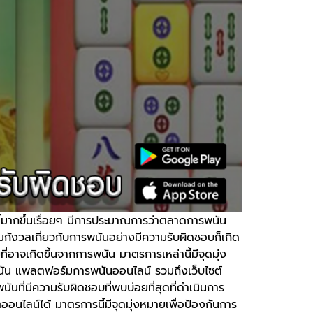
บนี้มากขึ้นเรื่อยๆ มีการประมาณการว่าตลาดการพนัน
กังวลเกี่ยวกับการพนันอย่างมีความรับผิดชอบก็เกิด
อาจเกิดขึ้นจากการพนัน มาตรการเหล่านี้มีจุดมุ่ง
น แพลตฟอร์มการพนันออนไลน์ รวมถึงเว็บไซต์
ันที่มีความรับผิดชอบที่พบบ่อยที่สุดที่ดำเนินการ
อนไลน์ได้ มาตรการนี้มีจุดมุ่งหมายเพื่อป้องกันการ