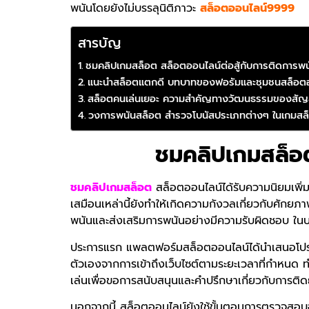
พนันโดยยังไม่บรรลุนิติภาวะ
สล็อตออนไลน์9999
สารบัญ
ชมคลิปเกมสล็อต สล็อตออนไลน์ต่อสู้กับการติดการพนั
แนะนำสล็อตแตกดี บทบาทของฟอรัมและชุมชนสล็อตอ
สล็อตคนเล่นเยอะ ความสำคัญทางวัฒนธรรมของสัญลั
วงการพนันสล็อต สำรวจโบนัสประเภทต่างๆ ในเกมสล
ชมคลิปเกมสล็อต
ชมคลิปเกมสล็อต
สล็อตออนไลน์ได้รับความนิยมเพิ่ม
เสมือนเหล่านี้ยังทำให้เกิดความกังวลเกี่ยวกับศักยภ
พนันและส่งเสริมการพนันอย่างมีความรับผิดชอบ ในบท
ประการแรก แพลตฟอร์มสล็อตออนไลน์ได้นำเสนอโปรแกรม
ตัวเองจากการเข้าถึงเว็บไซต์ตามระยะเวลาที่กำหนด 
เล่นเพื่อขอการสนับสนุนและคำปรึกษาเกี่ยวกับการ
นอกจากนี้ สล็อตออนไลน์ยังใช้ขั้นตอนการตรวจสอบอายุ