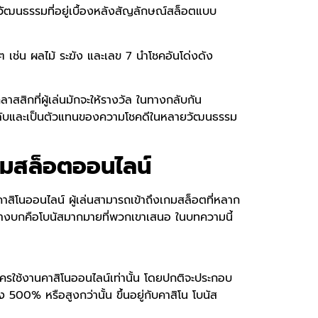
ัฒนธรรมที่อยู่เบื้องหลังสัญลักษณ์สล็อตแบบ
ๆ เช่น ผลไม้ ระฆัง และเลข 7 นำโชคอันโด่งดัง
สสิกที่ผู้เล่นมักจะให้รางวัล ในทางกลับกัน
งลึกลับและเป็นตัวแทนของความโชคดีในหลายวัฒนธรรม
กมสล็อตออนไลน์
สิโนออนไลน์ ผู้เล่นสามารถเข้าถึงเกมสล็อตที่หลาก
โนทางบกคือโบนัสมากมายที่พวกเขาเสนอ ในบทความนี้
สมัครใช้งานคาสิโนออนไลน์เท่านั้น โดยปกติจะประกอบ
 500% หรือสูงกว่านั้น ขึ้นอยู่กับคาสิโน โบนัส