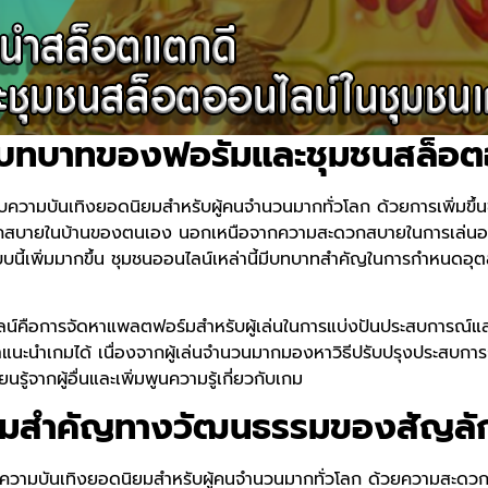
บทบาทของฟอรัมและชุมชนสล็อต
วามบันเทิงยอดนิยมสำหรับผู้คนจำนวนมากทั่วโลก ด้วยการเพิ่มขึ้นของ
กสบายในบ้านของตนเอง นอกเหนือจากความสะดวกสบายในการเล่นออนไ
ูปแบบนี้เพิ่มมากขึ้น ชุมชนออนไลน์เหล่านี้มีบทบาทสำคัญในการกำหนด
อการจัดหาแพลตฟอร์มสำหรับผู้เล่นในการแบ่งปันประสบการณ์และโต้ตอบก
ำแนะนำเกมได้ เนื่องจากผู้เล่นจำนวนมากมองหาวิธีปรับปรุงประสบการ
ยนรู้จากผู้อื่นและเพิ่มพูนความรู้เกี่ยวกับเกม
ามสำคัญทางวัฒนธรรมของสัญลัก
วามบันเทิงยอดนิยมสำหรับผู้คนจำนวนมากทั่วโลก ด้วยความสะดวกสบาย