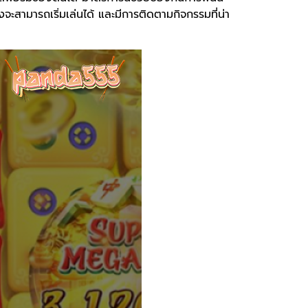
จะสามารถเริ่มเล่นได้ และมีการติดตามกิจกรรมที่น่า