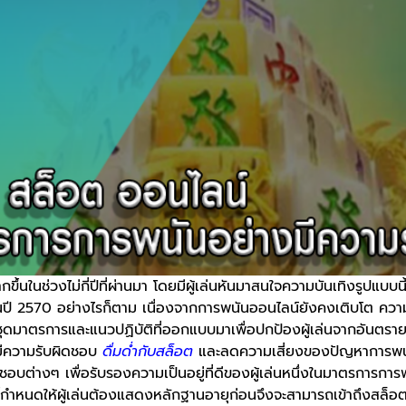
ึ้นในช่วงไม่กี่ปีที่ผ่านมา โดยมีผู้เล่นหันมาสนใจความบันเทิงรูปแบ
นปี 2570 อย่างไรก็ตาม เนื่องจากการพนันออนไลน์ยังคงเติบโต ความ
มาตรการและแนวปฏิบัติที่ออกแบบมาเพื่อปกป้องผู้เล่นจากอันตรายที่
มีความรับผิดชอบ
ดื่มด่ำกับสล็อต
และลดความเสี่ยงของปัญหาการพนั
บต่างๆ เพื่อรับรองความเป็นอยู่ที่ดีของผู้เล่น
หนึ่งในมาตรการการพน
กำหนดให้ผู้เล่นต้องแสดงหลักฐานอายุก่อนจึงจะสามารถเข้าถึงสล็อตอ