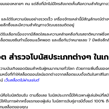
มของหลายๆ คน แต่สิ่งที่มักไม่มีใครสังเกตเห็นคือความสำคัญทางว
ละได้รับความนิยมอย่างรวดเร็ว เครื่องจักรเหล่านี้มีสัญลักษณ์ต่าง
หมายลึกซึ้งและมีความสำคัญทางวัฒนธรรมติดอยู่
ด้รับเลือกเนื่องจากมีสีสดใสและความคล้ายคลึงกับรสชาติหมากฝรั่งคลา
ที่สล็อตแมชชีนทำเมื่อชนะแจ็คพอต และเชื่อกันว่าหมายเลข 7 มีพลั
ต สำรวจโบนัสประเภทต่างๆ ในเ
มบันเทิงยอดนิยมสำหรับผู้คนมากมายทั่วโลก ด้วยการเพิ่มขึ้นของคา
ง่มุมหนึ่งที่ทำให้สล็อตออนไลน์แตกต่างจากสล็อตแบบดั้งเดิมในคาสิ
ลน์
เว็บสล็อตไม่ผ่านเย่นต์
ือโบนัสต้อนรับ ตามชื่อเลย โบนัสประเภทนี้มีให้เฉพาะผู้เล่นใหม่ที่
ให้ในการฝากครั้งแรกของผู้เล่น โบนัสการจับคู่อาจมีตั้งแต่ 100% ถึง
ล่นเกมสล็อตของคุณ