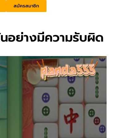
สมัครสมาชิก
อย่างมีความรับผิด