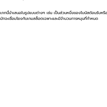
ทนี้นำเสนอในรูปแบบต่างๆ เช่น เป็นส่วนหนึ่งของโบนัสต้อนรับหรือเ
นมักจะเชื่อมโยงกับเกมสล็อตเฉพาะและมีจำนวนการหมุนที่กำหนด