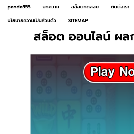
panda555
บทความ
สล็อตทดลอง
ติดต่อเรา
นโยบายความเป็นส่วนตัว
SITEMAP
สล็อต ออนไลน์ ผล