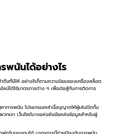
รพนันได้อย่างไร
าถึงที่มีให้ อย่างไรก็ตามความนิยมของเครื่องสล็อต
ไลน์ได้ใช้มาตรการต่าง ๆ เพื่อต่อสู้กับการติดการ
ารพนัน โปรแกรมเหล่านี้อนุญาตให้ผู้เล่นปิดกั้น
กเขา เว็บไซต์บางแห่งยังมีแหล่งข้อมูลสำหรับผู้
งแพลตฟอร์มของตนได้ มาตรการนี้ช่วยป้องกันการพนัน