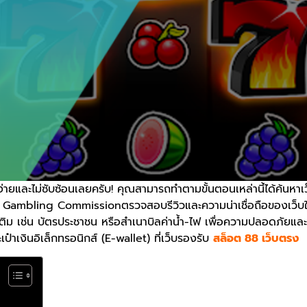
่ายและไม่ซับซ้อนเลยครับ! คุณสามารถทำตามขั้นตอนเหล่านี้ได้
ค้นหาเ
 UK Gambling Commission
ตรวจสอบรีวิวและความน่าเชื่อถือของเว็
เติม เช่น บัตรประชาชน หรือสำเนาบิลค่าน้ำ-ไฟ เพื่อความปลอดภัยแ
๋าเงินอิเล็กทรอนิกส์ (E-wallet) ที่เว็บรองรับ
สล็อต 88 เว็บตรง