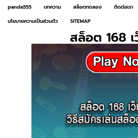
panda555
บทความ
สล็อตทดลอง
ติดต่อเรา
นโยบายความเป็นส่วนตัว
SITEMAP
สล็อต 168 เ