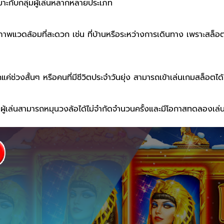
มาะกับกลุ่มผู้เล่นหลากหลายประเภท
ภาพแวดล้อมที่สะดวก เช่น ที่บ้านหรือระหว่างการเดินทาง เพราะสล็อ
ักแค่ช่วงสั้นๆ หรือคนที่มีชีวิตประจำวันยุ่ง สามารถเข้าเล่นเกมสล็อตไ
ู้เล่นสามารถหมุนวงล้อได้ไม่จำกัดจำนวนครั้งและมีโอกาสทดลองเล่น