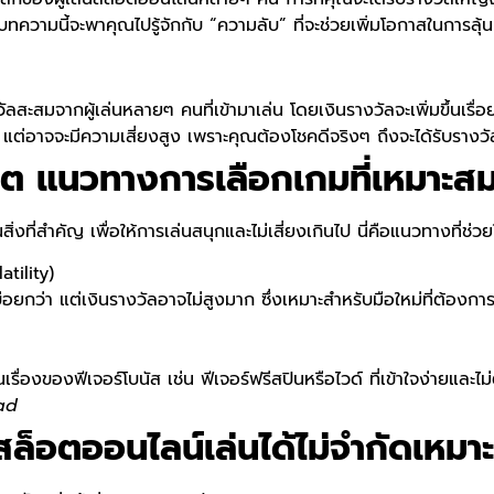
ทความนี้จะพาคุณไปรู้จักกับ “ความลับ” ที่จะช่วยเพิ่มโอกาสในการลุ้
ะสมจากผู้เล่นหลายๆ คนที่เข้ามาเล่น โดยเงินรางวัลจะเพิ่มขึ้นเรื่อย
 แต่อาจจะมีความเสี่ยงสูง เพราะคุณต้องโชคดีจริงๆ ถึงจะได้รับรางวั
 แนวทางการเลือกเกมที่เหมาะสม
งที่สำคัญ เพื่อให้การเล่นสนุกและไม่เสี่ยงเกินไป นี่คือแนวทางที่ช่ว
atility)
อยกว่า แต่เงินรางวัลอาจไม่สูงมาก ซึ่งเหมาะสำหรับมือใหม่ที่ต้องกา
นเรื่องของฟีเจอร์โบนัส เช่น ฟีเจอร์ฟรีสปินหรือไวด์ ที่เข้าใจง่ายแล
ad
สล็อตออนไลน์เล่นได้ไม่จำกัดเหมา