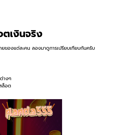
อตเงินจริง
าหมายของแต่ละคน ลองมาดูการเปรียบเทียบกันครับ
มต่างๆ
มสล็อต