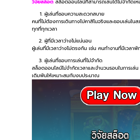
วิจัยสล็อต
สล็อตออนไลน์ที่สามารถเล่นได้ไม่จำกัดเห
ผู้เล่นที่ชอบความสะดวกสบาย
คนที่ไม่ต้องการเดินทางไปคาสิโนจริงและชอบเล่นในส
ทุกที่ทุกเวลา
ผู้ที่มีเวลาว่างไม่แน่นอน
ผู้เล่นที่มีเวลาว่างไม่ตรงกัน เช่น คนทำงานที่มีเวลาพ
ผู้เล่นที่ชอบการเล่นที่ไม่จำกัด
สล็อตออนไลน์ไม่จำกัดเวลาและจำนวนรอบในการเล่น ผ
เดิมพันให้เหมาะสมกับงบประมาณ