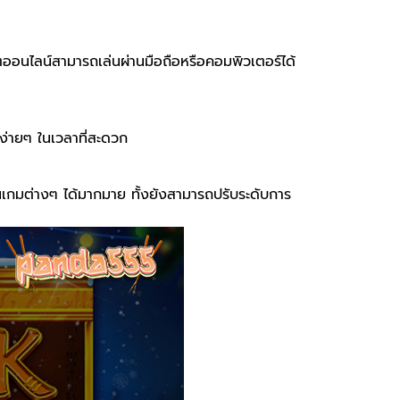
ตออนไลน์สามารถเล่นผ่านมือถือหรือคอมพิวเตอร์ได้
ด้ง่ายๆ ในเวลาที่สะดวก
เกมต่างๆ ได้มากมาย ทั้งยังสามารถปรับระดับการ