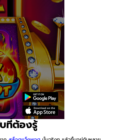
ี่ต้องรู้
่จาก
สล็อตแจ็คพอต
นั้นจริงๆ แล้วขึ้นอยู่กับหลาย