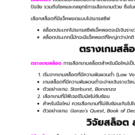
ปัจจัย รวมถึงโชคและกลยุทธ์การเลือกเกมด้วย ซึ่งในบ
เลือกสล็อตที่มีแจ็คพอตแบบโปรเกรสซีฟ
สล็อตประเภทโปรเกรสซีฟแจ็คพอตจะมีเงินรางวัลส
สล็อตประเภทนี้มักจะมีแจ็คพอตที่ใหญ่กว่าปกติ
ตรางเกมสล็อต
ตรางเกมสล็อต
การเลือกเกมสล็อตสำหรับมือใหม่เป็นสิ่
เริ่มจากเกมสล็อตที่มีความผันผวนต่ำ (Low Vol
เกมสล็อตที่มีความผันผวนต่ำจะจ่ายเงินรางวัลบ่
ตัวอย่างเกม:
Starburst
,
Bonanza
เลือกเกมที่มีฟีเจอร์โบนัสไม่ซับซ้อน
สำหรับมือใหม่ ควรเลือกเกมที่ไม่ซับซ้อนเกินไปใ
ตัวอย่างเกม:
Gonzo’s Quest
,
Book of De
วิจัยสล็อต 