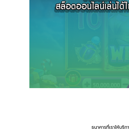
ธนาคารที่เราให้บริก