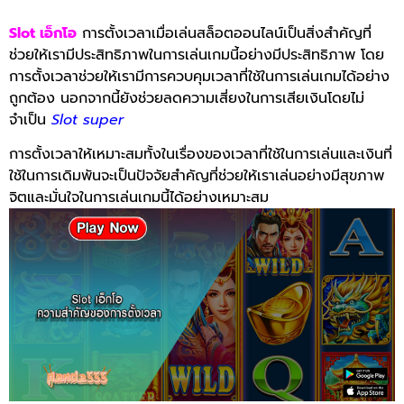
Slot เอ็กโอ
การตั้งเวลาเมื่อเล่นสล็อตออนไลน์เป็นสิ่งสำคัญที่
ช่วยให้เรามีประสิทธิภาพในการเล่นเกมนี้อย่างมีประสิทธิภาพ โดย
การตั้งเวลาช่วยให้เรามีการควบคุมเวลาที่ใช้ในการเล่นเกมได้อย่าง
ถูกต้อง นอกจากนี้ยังช่วยลดความเสี่ยงในการเสียเงินโดยไม่
จำเป็น
Slot super
การตั้งเวลาให้เหมาะสมทั้งในเรื่องของเวลาที่ใช้ในการเล่นและเงินที่
ใช้ในการเดิมพันจะเป็นปัจจัยสำคัญที่ช่วยให้เราเล่นอย่างมีสุขภาพ
จิตและมั่นใจในการเล่นเกมนี้ได้อย่างเหมาะสม