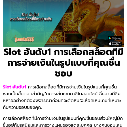
Slot อันดับ1 การเลือกสล็อตที่มี
การจ่ายเงินในรูปแบบที่คุณชื่น
ชอบ
Slot อันดับ1
การเลือกสล็อตที่มีการจ่ายเงินในรูปแบบที่คุณชื่น
ชอบเป็นขั้นตอนสำคัญในการเล่นเกมคาสิโนออนไลน์ ซึ่งอาจมีสิ่ง
หลายอย่างที่ต้องพิจารณาก่อนที่จะตัดสินใจเลือกเล่นเกมที่เหมาะ
กับความชอบของคุณ
การเลือกสล็อตที่มีการจ่ายเงินในรูปแบบที่คุณชื่นชอบส่วนใหญ่มัก
ขึ้นอยู่กับรสนิยมและการวางแผนของแต่ละบุคคล บางคนชอบเล่น