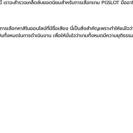
ี้ เราจะสำรวจเคล็ดลับยอดนิยมสำหรับการเลือกเกม PGSLOT มืออาชีพที่
การเลือกคาสิโนออนไลน์ที่มีชื่อเสียง นี่เป็นสิ่งสำคัญเพราะทำให้แน
เป็นทั้งหมดในการดำเนินงาน เพื่อให้มั่นใจว่าเกมทั้งหมดมีความยุติ