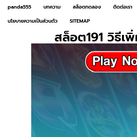
panda555
บทความ
สล็อตทดลอง
ติดต่อเรา
นโยบายความเป็นส่วนตัว
SITEMAP
สล็อต191 วิธีเพ