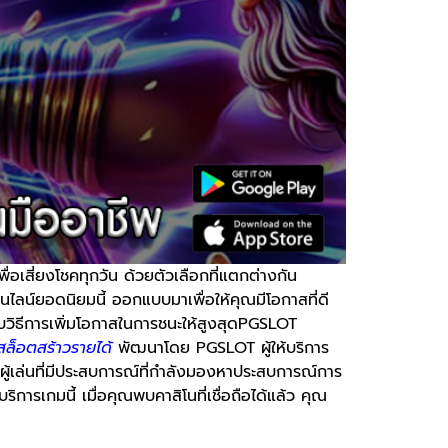
ื่อเสี่ยงโชคทุกวัน ด้วยตัวเลือกที่แตกต่างกัน
ออนไลน์ยอดนิยมนี้ ออกแบบมาเพื่อให้คุณมีโอกาสที่ดี
วิธีการเพิ่มโอกาสในการชนะให้สูงสุด
PGSLOT
สล็อตสร้าวรายได้
พัฒนาโดย PGSLOT ผู้ให้บริการ
้เล่นที่มีประสบการณ์ที่กำลังมองหาประสบการณ์การ
ริการเกมนี้ เมื่อคุณพบคาสิโนที่เชื่อถือได้แล้ว คุณ