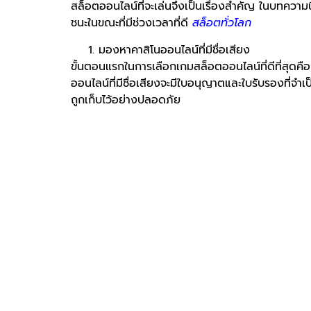
สล็อตออนไลน์ที่จะเล่นจึงเป็นเรื่องสำคัญ ในบทความน
ชนะในขณะที่มีช่วงเวลาที่ดี
สล็อตทั่วโลก
มองหาคาสิโนออนไลน์ที่มีชื่อเสียง
ขั้นตอนแรกในการเลือกเกมสล็อตออนไลน์ที่ดีที่สุดคือ
ออนไลน์ที่มีชื่อเสียงจะมีใบอนุญาตและใบรับรองที่จำ
ถูกเก็บไว้อย่างปลอดภัย