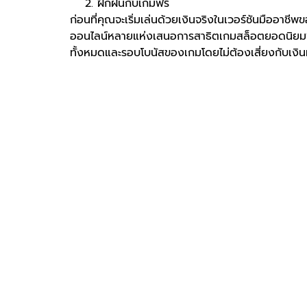
ฝึกฝนกับเกมฟรี
ก่อนที่คุณจะเริ่มเล่นด้วยเงินจริงในเวอร์ชันมืออาช
ออนไลน์หลายแห่งเสนอการสาธิตเกมสล็อตยอดนิยมฟรีให
ทั้งหมดและรอบโบนัสของเกมโดยไม่ต้องเสี่ยงกับเง