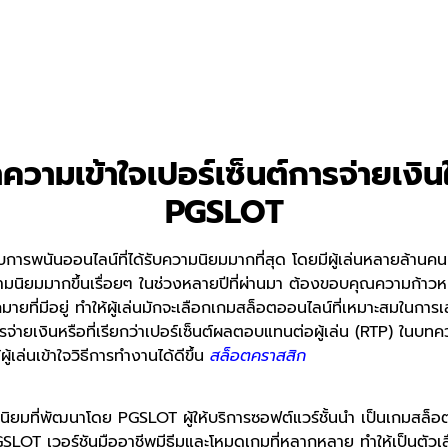
ำความเข้าใจเปอร์เซ็นต์การจ่ายเง
PGSLOT
การพนันออนไลน์ที่ได้รับความนิยมมากที่สุด โดยมีผู้เล่นหลายล้านคน
ความนิยมมากขึ้นเรื่อยๆ ในช่วงหลายปีที่ผ่านมา ต้องขอบคุณความก้
กมายที่มีอยู่ ทำให้ผู้เล่นมักจะเลือกเกมสล็อตออนไลน์ที่เหมาะสมในกา
รจ่ายเงินหรือที่เรียกว่าเปอร์เซ็นต์ผลตอบแทนต่อผู้เล่น (RTP) ในบท
ผู้เล่นเข้าใจวิธีการทำงานได้ดีขึ้น
สล็อตคราสสิก
มที่พัฒนาโดย PGSLOT ผู้ให้บริการซอฟต์แวร์ชั้นนำ เป็นเกมสล็อตด
PGSLOT เวอร์ชันมืออาชีพมีธีมและโหมดเกมที่หลากหลาย ทำให้เป็นตัว