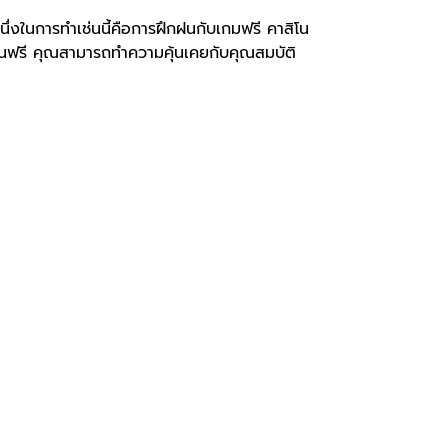
นึ่งในการทำเช่นนี้คือการฝึกฝนกับเกมฟรี คาสิโน
ชันฟรี คุณสามารถทำความคุ้นเคยกับคุณสมบัติ