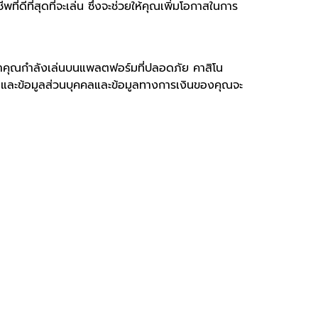
ดีที่สุดที่จะเล่น ซึ่งจะช่วยให้คุณเพิ่มโอกาสในการ
่ใจว่าคุณกำลังเล่นบนแพลตฟอร์มที่ปลอดภัย คาสิโน
ธรรมและข้อมูลส่วนบุคคลและข้อมูลทางการเงินของคุณจะ