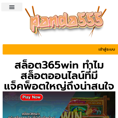
สล็อตทดลอง
นโยบายความเป็นส่วนตัว
เข้าสู่ระบบ
สล็อต365win ทำไม
สล็อตออนไลน์ที่มี
แจ็คพ็อตใหญ่ถึงน่าสนใจ