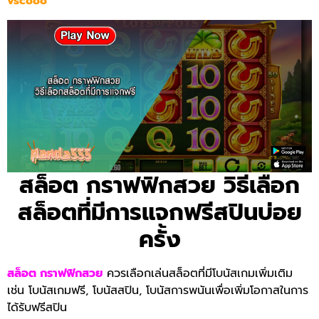
vsc888
สล็อต กราฟฟิกสวย วิธีเลือก
สล็อตที่มีการแจกฟรีสปินบ่อย
ครั้ง
สล็อต กราฟฟิกสวย
ควรเลือกเล่นสล็อตที่มีโบนัสเกมเพิ่มเติม
เช่น โบนัสเกมฟรี, โบนัสสปิน, โบนัสการพนันเพื่อเพิ่มโอกาสในการ
ได้รับฟรีสปิน