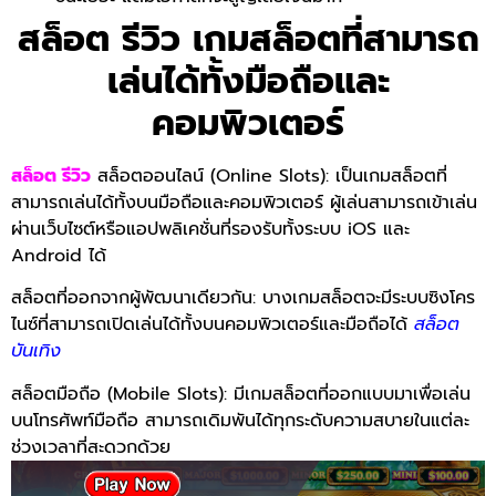
สล็อต รีวิว เกมสล็อตที่สามารถ
เล่นได้ทั้งมือถือและ
คอมพิวเตอร์
สล็อต รีวิว
สล็อตออนไลน์ (Online Slots): เป็นเกมสล็อตที่
สามารถเล่นได้ทั้งบนมือถือและคอมพิวเตอร์ ผู้เล่นสามารถเข้าเล่น
ผ่านเว็บไซต์หรือแอปพลิเคชั่นที่รองรับทั้งระบบ iOS และ
Android ได้
สล็อตที่ออกจากผู้พัฒนาเดียวกัน: บางเกมสล็อตจะมีระบบซิงโคร
ไนซ์ที่สามารถเปิดเล่นได้ทั้งบนคอมพิวเตอร์และมือถือได้
สล็อต
บันเทิง
สล็อตมือถือ (Mobile Slots): มีเกมสล็อตที่ออกแบบมาเพื่อเล่น
บนโทรศัพท์มือถือ สามารถเดิมพันได้ทุกระดับความสบายในแต่ละ
ช่วงเวลาที่สะดวกด้วย