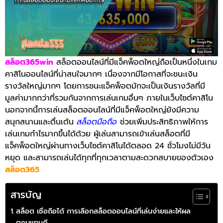
สล็อต365win
สล็อตออนไลน์ที่มีแจ็คพ็อตใหญ่ถือเป็นหนึ่งในเกม
คาสิโนออนไลน์ที่น่าสนใจมากๆ เนื่องจากมีโอกาสที่จะชนะเงิน
รางวัลใหญ่มากๆ โดยการชนะแจ็คพ็อตมักจะเป็นเงินรางวัลที่มี
มูลค่ามากกว่าที่รวมกันจากการเล่นเกมอื่นๆ ภายในเว็บไซต์คาสิโน
นอกจากนี้การเล่นสล็อตออนไลน์ที่มีแจ็คพ็อตใหญ่ยังมีความ
สนุกสนานและตื่นเต้น
สล็อตมือถือ
ช่วยเพิ่มประสิทธิภาพให้การ
เล่นเกมกำไรมากขึ้นได้ด้วย ผู้เล่นสามารถเข้าเล่นสล็อตที่มี
แจ็คพ็อตใหญ่ผ่านทางเว็บไซต์คาสิโนได้ตลอด 24 ชั่วโมงไม่มีวัน
หยุด และสามารถเล่นได้ทุกที่ทุกเวลาตามสะดวกสบายของตัวเอง
สล็อต365
สารบัญ
สล็อต เชื่อถือได้ การเลือกสล็อตออนไลน์ที่เล่นง่ายและให้ผล
ตอบแทนดี