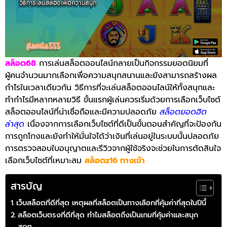
สล็อต68
การเล่นสล็อตออนไลน์กลายเป็นกิจกรรมยอดนิยมที่
ผู้คนจำนวนมากเลือกเพื่อความสนุกสนานและยังสามารถสร้างผล
กำไรในเวลาเดียวกัน วิธีการที่จะเล่นสล็อตออนไลน์ให้ทั้งสนุกและ
ทำกำไรมีหลากหลายวิธี ขั้นแรกผู้เล่นควรเริ่มด้วยการเลือกเว็บไซต์
สล็อตออนไลน์ที่น่าเชื่อถือและมีความปลอดภัย
สล็อตยอดฮิต
ล่าสุด
เนื่องจากการเลือกเว็บไซต์ที่ดีเป็นขั้นตอนสำคัญที่จะป้องกัน
การถูกโกงและยังทำให้มั่นใจได้ว่าเงินที่เล่นอยู่ในระบบนั้นปลอดภัย
การตรวจสอบใบอนุญาตและรีวิวจากผู้ใช้จริงจะช่วยในการตัดสินใจ
เลือกเว็บไซต์ที่เหมาะสม
สล็อตz16 ทางเข้า
สารบัญ
เว็บสล็อตที่ดีที่สุด เหตุผลที่สล็อตเป็นทางเลือกที่คุ้มค่าที่สุดในปีนี้
สล็อตเว็บตรงที่ดีที่สุด ทำไมสล็อตถึงเป็นเกมที่คุ้มค่าและสนุก
สุดๆ