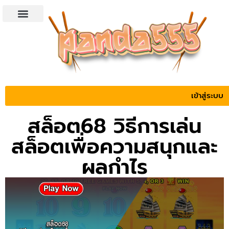
สล็อตทดลอง
นโยบายความเป็นส่วนตัว
เข้าสู่ระบบ
สล็อต68 วิธีการเล่น
สล็อตเพื่อความสนุกและ
ผลกำไร