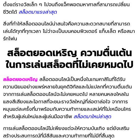
ตั้งแต่รางวัลเล็ก ๆ ไปจนถึงแจ็คพอตมหาศาลที่สามารถเปลี่ยน
ชีวิตได้
สล็อตมาแรงล่าสุด
สิ่งที่ทำให้สล็อตออนไลน์น่าสนใจคือความสะดวกสบายที่สามารถ
เล่นได้ทุกที่ทุกเวลา ไม่ว่าจะเป็นบนคอมพิวเตอร์ แท็บเล็ต หรือสมา
ร์ทโฟน
สล็อตยอดเหริญ ความตื่นเต้น
ในการเล่นสล็อตที่ไม่เคยหมดไป
สล็อตยอดเหริญ
สล็อตออนไลน์เป็นหนึ่งในเกมคาสิโนที่ได้รับ
ความนิยมอย่างแพร่หลายในยุคดิจิทัลและไม่แปลกที่ความตื่นเต้น
จากการเล่นสล็อตออนไลน์จะไม่เคยหมดไป หลายคนหลงใหลใน
แสงสีเสียงและโอกาสที่จะชนะรางวัลใหญ่ที่ล่อตาล่อใจ จากการ
หมุนแต่ละครั้งที่มาพร้อมกับความท้าทายและเสน่ห์ที่ไม่เหมือนใคร
สำหรับผู้เล่นใหม่และผู้เล่นมืออาชีพ
สล็อตมาใหม่ล่าสุด
การเล่นสล็อตออนไลน์ไม่เพียงแต่จะให้ความบันเทิง แต่ยังเสริม
สร้างประสบการณ์ที่มีสีสันและความท้าทายที่ไม่มีที่สิ้นสุด