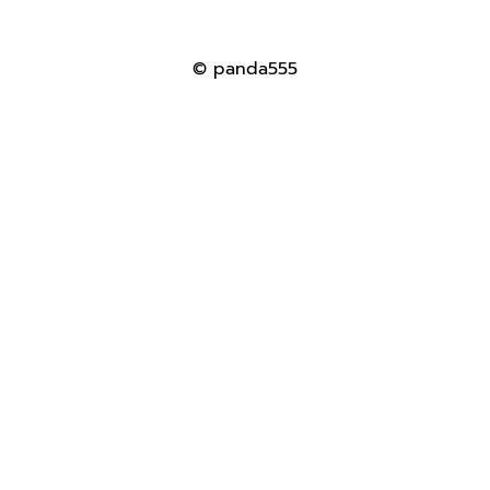
© panda555