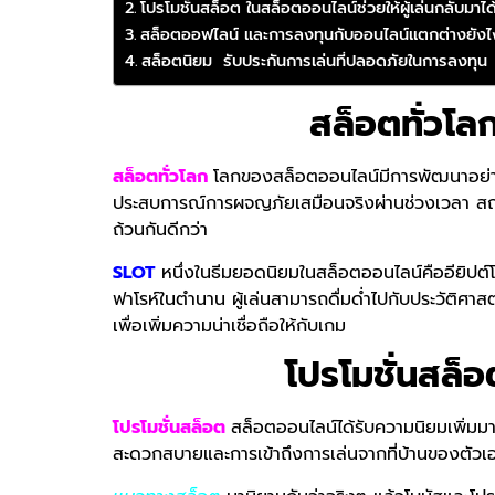
โปรโมชั่นสล็อต ในสล็อตออนไลน์ช่วยให้ผู้เล่นกลับมาได
สล็อตออฟไลน์ เเละการลงทุนกับออนไลน์เเตกต่างยังไ
สล็อตนิยม รับประกันการเล่นที่ปลอดภัยในการลงทุน
สล็อตทั่วโ
สล็อตทั่วโลก
โลกของสล็อตออนไลน์มีการพัฒนาอย่างมา
ประสบการณ์การผจญภัยเสมือนจริงผ่านช่วงเวลา สถานท
ถ้วนกันดีกว่า
SLOT
หนึ่งในธีมยอดนิยมในสล็อตออนไลน์คืออียิปต์โ
ฟาโรห์ในตำนาน ผู้เล่นสามารถดื่มด่ำไปกับประวัติศา
เพื่อเพิ่มความน่าเชื่อถือให้กับเกม
โปรโมชั่นสล็อ
โปรโมชั่นสล็อต
สล็อตออนไลน์ได้รับความนิยมเพิ่มมากขึ
สะดวกสบายและการเข้าถึงการเล่นจากที่บ้านของตัวเอ