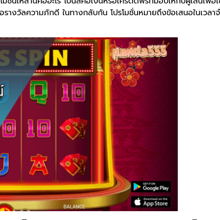
ั่นเหล่านี้คืออะไร โบนัสคือเงินหรือเครดิตฟรีที่มอบให้กับผู้เล่นเพื
อรางวัลความภักดี ในทางกลับกัน โปรโมชั่นหมายถึงข้อเสนอในเวลาจำกัด