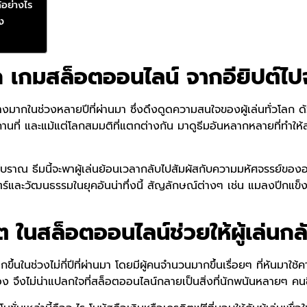
้อย่างไร
ง
ลก เกมสล็อตออนไลน์ จากอียิปต์ไ
กในช่วงหลายปีที่ผ่านมา ซึ่งดึงดูดความสนใจของผู้เล่นทั่วโลก ด้วยธ
ี่ และแม้แต่โลกสมมติที่แตกต่างกัน มาดูธีมอันหลากหลายที่ทำให้สล
บราณ ธีมนี้จะพาผู้เล่นย้อนเวลากลับไปสัมผัสกับความมหัศจรรย์ของอ
สตร์และวัฒนธรรมในยุคอันน่าทึ่งนี้ สัญลักษณ์ต่างๆ เช่น แมลงปีกแ
ต ในสล็อตออนไลน์ช่วยให้ผู้เล่นกล
้นในช่วงไม่กี่ปีที่ผ่านมา โดยมีผู้คนจำนวนมากขึ้นเรื่อยๆ ที่หันมาใช้ค
ง จึงไม่น่าแปลกใจที่สล็อตออนไลน์กลายเป็นสิ่งที่นักพนันหลายๆ คน