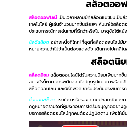
สล็อตออฟไ
สล็อตออฟไลน์
เป็นเวลาหลายปีที่สล็อตแมชชีนเป็นส่
เทคโนโลยี ผู้เล่นจำนวนมากขึ้นเรื่อยๆ หันมาใช้สล็อต
ประสบการณ์การเล่นเกมที่ดีกว่าหรือไม่ มาดูข้อโต้แย
ข้อดีสล็อต
อย่างหนึ่งที่ใหญ่ที่สุดที่สล็อตออนไลน์
หมายความว่าไม่จำเป็นต้องแต่งตัว เดินทางไปคาสิโนจริ
สล็อตนิย
สล็อตนิยม
สล็อตออนไลน์ได้รับความนิยมเพิ่มมากขึ้
อย่างไรก็ตาม การพนันออนไลน์ทุกรูปแบบมาพร้อมกับ
สล็อตออนไลน์ และวิธีที่พวกเขารับประกันประสบการณ์
ขั้นตอนสล็อต
แรกในการรับรองความปลอดภัยและความ
กฎหมายตราบใดที่ผู้ประกอบการได้รับอนุญาตอย่างถู
บริการสล็อตออนไลน์ทุกคนต้องปฏิบัติตาม เพื่อให้มั่