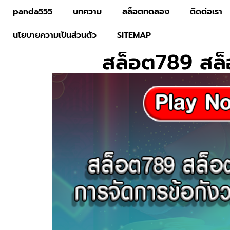
panda555
บทความ
สล็อตทดลอง
ติดต่อเรา
นโยบายความเป็นส่วนตัว
SITEMAP
สล็อต789 สล็