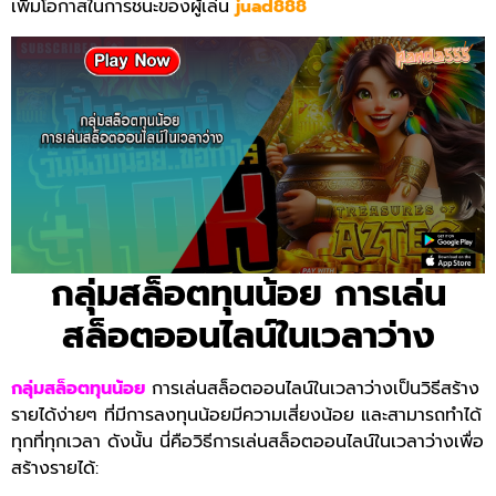
เพิ่มโอกาสในการชนะของผู้เล่น
juad888
กลุ่มสล็อตทุนน้อย การเล่น
สล็อตออนไลน์ในเวลาว่าง
กลุ่มสล็อตทุนน้อย
การเล่นสล็อตออนไลน์ในเวลาว่างเป็นวิธีสร้าง
รายได้ง่ายๆ ที่มีการลงทุนน้อยมีความเสี่ยงน้อย และสามารถทำได้
ทุกที่ทุกเวลา ดังนั้น นี่คือวิธีการเล่นสล็อตออนไลน์ในเวลาว่างเพื่อ
สร้างรายได้: