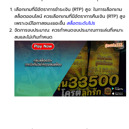
เลือกเกมที่มีอัตราการชำระเงิน (RTP) สูง: ในการเลือกเกม
สล็อตออนไลน์ ควรเลือกเกมที่มีอัตราการคืนเงิน (RTP) สูง
เพราะจะมีโอกาสชนะเยอะขึ้น
สล็อตระดับโปร
จัดการงบประมาณ: ควรกำหนดงบประมาณการเล่นที่เหมาะ
สมและไม่เกินกำหนด