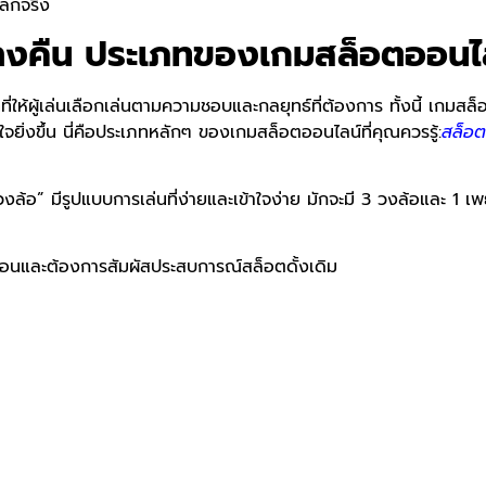
โลกจริง
งคืน ประเภทของเกมสล็อตออนไลน์
ห้ผู้เล่นเลือกเล่นตามความชอบและกลยุทธ์ที่ต้องการ ทั้งนี้ เกมสล
ิ่งขึ้น นี่คือประเภทหลักๆ ของเกมสล็อตออนไลน์ที่คุณควรรู้:
สล็อต
งล้อ” มีรูปแบบการเล่นที่ง่ายและเข้าใจง่าย มักจะมี 3 วงล้อและ 1 
่ซับซ้อนและต้องการสัมผัสประสบการณ์สล็อตดั้งเดิม