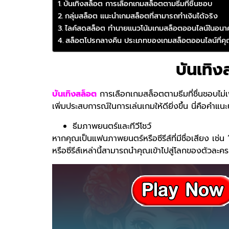
บันเทิงสล็อต การเลือกเกมสล็อตตามธีมที่ชื่นชอบ
กลุ่มสล็อต แนะนำเกมสล็อตที่สามารถทำเงินได้จริง
ไลค์สดสล็อต ทำนายแนวโน้มเกมสล็อตออนไลน์ในอน
สล็อตโปรกลางคืน ประเภทของเกมสล็อตออนไลน์ที่คุณ
บันเทิง
บันเทิงสล็อต
การเลือกเกมสล็อตตามธีมที่ชื่นชอบไม่เ
เพิ่มประสบการณ์ในการเล่นเกมให้ดียิ่งขึ้น นี่คือคำ
ธีมภาพยนตร์และทีวีโชว์
หากคุณเป็นแฟนภาพยนตร์หรือซีรีส์ที่มีชื่อเสียง 
หรือซีรีส์เหล่านี้สามารถนำคุณเข้าไปสู่โลกของตัวละค