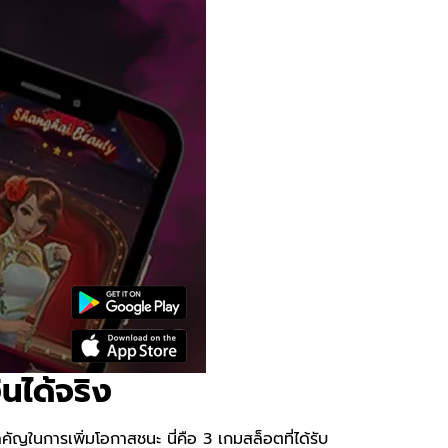
นได้จริง
ในการเพิ่มโอกาสชนะ นี่คือ 3 เกมสล็อตที่ได้รับ