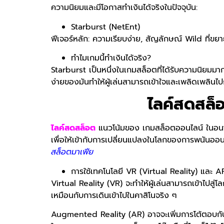
ความนิยมและมีโอกาสทำเงินได้จริงในปัจจุบัน:
Starburst (NetEnt)
ฟีเจอร์หลัก: ความเรียบง่าย, สัญลักษณ์ Wild ที่ข
ทำไมเกมนี้ทำเงินได้จริง?
Starburst เป็นหนึ่งในเกมสล็อตที่ได้รับความนิยมมากที
ง่ายของมันทำให้ผู้เล่นสามารถเข้าใจและเพลิดเพลิน
ไลค์สดสล็
ไลค์สดสล็อต
แนวโน้มของ เกมสล็อตออนไลน์ ในอนาคตจ
เพื่อให้เข้ากับการเปลี่ยนแปลงในโลกของการพนันออน
สล็อตมาเฟีย
การใช้เทคโนโลยี VR (Virtual Reality) และ
Virtual Reality (VR) จะทำให้ผู้เล่นสามารถเข้าไปส
เหมือนกับการเดินเข้าไปในคาสิโนจริง ๆ
Augmented Reality (AR) อาจจะเพิ่มการโต้ตอบกับ