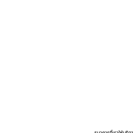
ธนาคารที่เราให้บริก