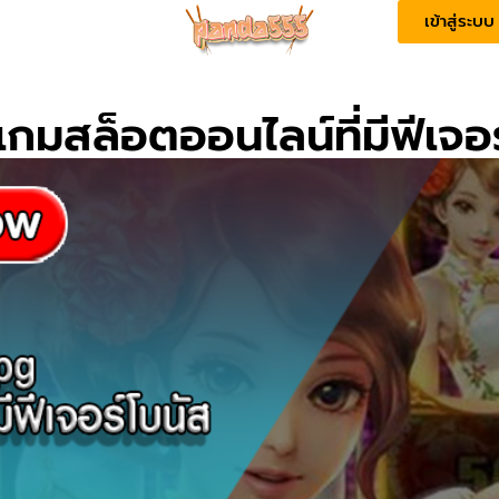
เข้าสู่ระบบ
มสล็อตออนไลน์ที่มีฟีเจอร์