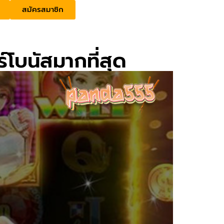
สมัครสมาชิก
โบนัสมากที่สุด