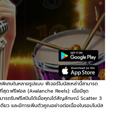
ัลพิเศษในหลายรูปแบบ ฟีเจอร์โบนัสเหล่านี้สามารถ
่สุด:
ฟรีฟอล (Avalanche Reels): เมื่อมีชุด
ามารถรับฟรีสปินได้เมื่อคุณได้สัญลักษณ์ Scatter 3
บเดียว และมีการเพิ่มตัวคูณอย่างต่อเนื่องในรอบโบนัส