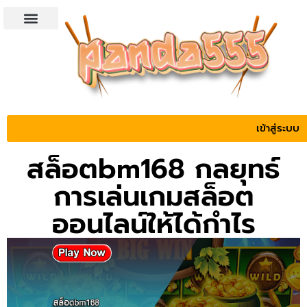
สล็อตทดลอง
นโยบายความเป็นส่วนตัว
เข้าสู่ระบบ
สล็อตbm168 กลยุทธ์
การเล่นเกมสล็อต
ออนไลน์ให้ได้กำไร