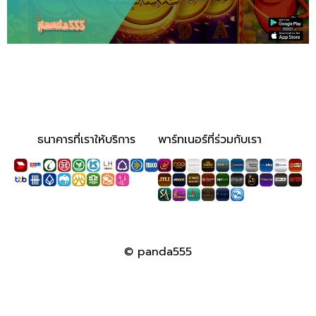
ธนาคารที่เราให้บริการ
พาร์ทเนอร์ที่ร่วมกับเรา
© panda555