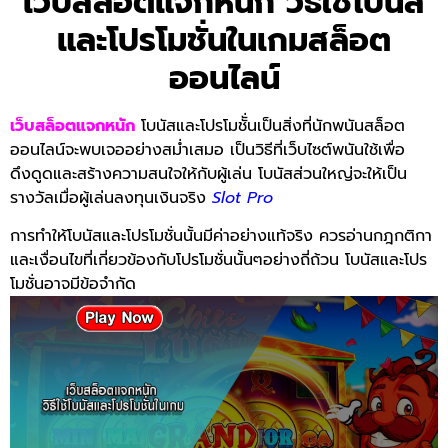
เว็บสล็อตแจกหนัก วิธีใช้โบนัส
และโปรโมชั่นในเกมสล็อต
ออนไลน์
เว็บสล็อตแจกหนัก
โบนัสและโปรโมชัั่นเป็นสิ่งที่นักพนันสล็อต
ออนไลน์จะพบเจออย่างสม่ำเสมอ เป็นวิธีที่เว็บไซต์พนันใช้เพื่อ
ดึงดูดและสร้างความสนใจให้กับผู้เล่น โบนัสส่วนใหญ่จะให้เป็น
รางวัลเมื่อผู้เล่นลงทุนเงินจริง
Slot Pro
การทำให้โบนัสและโปรโมชั่นนั้นมีค่าอย่างแท้จริง ควรอ่านกฎกติกา
และเงื่อนไขที่เกี่ยวข้องกับโปรโมชั่นนั้นๆอย่างถี่ถ้วน โบนัสและโปร
โมชั่นอาจมีข้อจำกัด