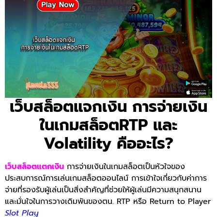
เว็บสล็อตแจกเงิน การจ่ายเงิน
ในเกมสล็อตRTP และ
Volatility คืออะไร?
เว็บสล็อตแตกเงิน
การจ่ายเงินในเกมสล็อตเป็นหัวใจของ
ประสบการณ์การเล่นเกมสล็อตออนไลน์ การเข้าใจเกี่ยวกับค่าการ
จ่ายที่รองรับผู้เล่นเป็นสิ่งสำคัญที่ช่วยให้ผู้เล่นมีความสนุกสนาน
และมั่นใจในการวางเดิมพันของตน. RTP หรือ Return to Player
Slot Play