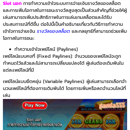
Slot นอก
การทำความเข้าใจระบบการจ่ายเงินรางวัลของสล็อต
และการเพิ่มโอกาสในการชนะรางวัลสูงสุดเป็นส่วนสำคัญที่ช่วยให้ผู้
เล่นสามารถเพิ่มประสิทธิภาพในการเล่นเกมสล็อตและได้รับ
ประสบการณ์ที่ดีขึ้น ต่อไปนี้เป็นคำอธิบายเกี่ยวกับวิธีการทำความ
เข้าใจการจ่ายเงิน
รางวัลของสล็อต
และกลยุทธ์ที่สามารถช่วยเพิ่ม
โอกาสในการชนะ:
ทำความเข้าใจเพย์ไลน์ (Paylines)
เพย์ไลน์แบบคงที่ (Fixed Paylines): จำนวนของเพย์ไลน์จะถูก
กำหนดไว้แล้วและไม่สามารถเปลี่ยนแปลงได้ ผู้เล่นต้องเดิมพันใน
แต่ละเพย์ไลน์ที่มี
เพย์ไลน์แบบยืดหยุ่น (Variable Paylines): ผู้เล่นสามารถเลือกจำ
นวนเพย์ไลน์ที่ต้องการเดิมพันได้ โดยการเพิ่มหรือลดจำนวนไลน์ที่
เล่น