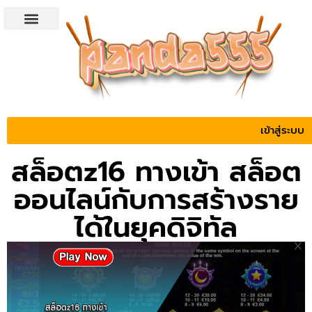
สล็อตทดลอง
นโยบายความเป็นส่วนตัว
เข้าสู่ระบบ
สล็อตz16 ทางเข้า สล็อต
ออนไลน์กับการสร้างราย
ได้ในยุคดิจิทัล