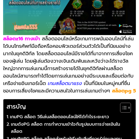
สล็อตz16 ทางเข้า
สล็อตออนไลน์หรือเกมการพนันออนไลน์ที่เล่น
ได้บนโทรศัพท์มือถือหรือคอมพิวเตอร์ส่วนตัวได้เป็นที่นิยมอย่าง
มากในยุคดิจิทัล โดยสล็อตออนไลน์มีรายได้ที่มาจากการเสี่ยงโชค
ของผู้เล่น โดยผู้เล่นต้องวางเงินเดิมพันและหวังว่าจะได้รางวัล
ใหญ่จากการเล่นเกมนี้
การสร้างรายได้ในยุคดิจิทัลผ่านสล็อต
ออนไลน์สามารถทำได้โดยการเล่นเกมอย่างมีระบบและเชื่อมต่อกับ
เครือข่ายอินเทอร์เน็ต
เกมสล็อตมาแรง
เป็นที่นิยมในหมู่คนที่ชื่น
ชอบการเสี่ยงโชคและมีความสนใจในการเล่นเกมต่างๆ
สล็อตpg 5
สารบัญ
เกมPG สล็อต วิธีเล่นสล็อตออนไลน์ให้ได้กำไรระยะยาว
เกมดังPG สล็อต การทำความเข้าใจกับรูปแบบการจ่ายเงินใน
สล็อต
เกมฮิตPG สล็อต สล็อตสำหรับผู้เริ่มต้นสิ่งที่ควรรู้ก่อนลงทุน