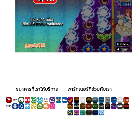
ธนาคารที่เราให้บริการ
พาร์ทเนอร์ที่ร่วมกับเรา