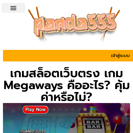
สล็อตทดลอง
นโยบายความเป็นส่วนตัว
เข้าสู่ระบบ
เกมสล็อตเว็บตรง เกม
Megaways คืออะไร? คุ้ม
ค่าหรือไม่?