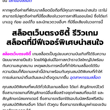
ขึ้น
โลกของสล็อต
หากพูดถึงค่ายที่พัฒนาสล็อตมือถือที่มีคุณภาพและน่าสนใจ เราไม่
สามารถไม่พูดถึงค่ายที่มีชื่อเสียงในวงการคาสิโนออนไลน์ ซึ่งได้แก่
มาเฉจู ก้อย ออเไก็จ และนักแวดวงอื่นๆ ที่มีชื่อเสียงในวงการนี้
สล็อตเว็บตรงซิตี้ รีวิวเกม
สล็อตที่มีฟีเจอร์พิเศษน่าสนใจ
สล็อตเว็บตรงซิตี้
เกมสล็อตเป็นรูปแบบความบันเทิงที่ได้รับความ
นิยมมาหลายปีแล้ว โดยให้ผู้เล่นมีโอกาสคว้ารางวัลใหญ่ไปพร้อม
กับความสนุกสนาน เหตุผลประการหนึ่งที่ทำให้เกมสล็อตได้รับ
ความนิยมก็คือเกมเหล่านี้มักมาพร้อมกับคุณสมบัติพิเศษที่ทำให้
การเล่นเกมน่าตื่นเต้นและน่าดึงดูดมากขึ้น
อุตสาหกรรมสล็อต
คุณสมบัติพิเศษที่พบได้ทั่วไปในเกมสล็อต ได้แก่ สัญลักษณ์ไวด์
ซึ่งสามารถแทนที่สัญลักษณ์อื่นเพื่อสร้างชุดค่าผสมที่ชนะได้ และ
สัญลักษณ์สแคทเตอร์ ซึ่งสามารถเรียกใช้รอบโบนัสหรือฟรีสปิน
คุณสมบัติพิเศษอื่นๆ ได้แก่ ตัวคูณ ซึ่งสามารถเพิ่มมูลค่าของเงิน