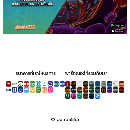
ธนาคารที่เราให้บริการ
พาร์ทเนอร์ที่ร่วมกับเรา
© panda555