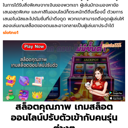
ในการได้รับสิ่งพิเศษจากเงินของพวกเขา ผู้เล่นมักจะมองหาข้อ
เสนอสุดพิเศษ และคาสิโนออนไลน์ก็ตระหนักดีถึงเรื่องนี้ ด้วยการ
เสนอโบนัสและโปรโมชั่นที่น่าดึงดูด พวกเขาสามารถดึงดูดผู้เล่นให้
ลองเล่นเกมสล็อตของตนและอาจกลายเป็นผู้เล่นขาประจำได้
slotno1
สล็อตคุณภาพ เกมสล็อต
ออนไลน์ปรับตัวเข้ากับคนรุ่น