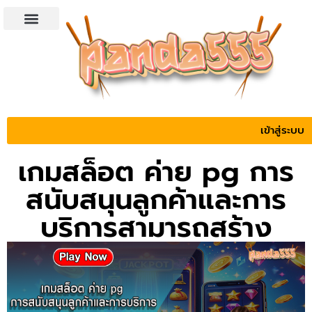
สล็อตทดลอง
นโยบายความเป็นส่วนตัว
เข้าสู่ระบบ
เกมสล็อต ค่าย pg การ
สนับสนุนลูกค้าและการ
บริการสามารถสร้าง