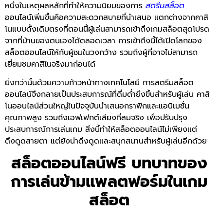
หนึ่งในเหตุผลหลักที่ทำให้ความนิยมของการ
สตรีมสล็อต
ออนไลน์เพิ่มขึ้นคือความสะดวกสบายที่นำเสนอ แตกต่างจากคาสิ
โนแบบดั้งเดิมตรงที่ตอนนี้ผู้เล่นสามารถเข้าถึงเกมสล็อตสุดโปรด
จากที่บ้านของตนเองได้ตลอดเวลา การเข้าถึงนี้ได้เปิดโลกของ
สล็อตออนไลน์ให้กับผู้ชมในวงกว้าง รวมถึงผู้ที่อาจไม่สามารถ
เยี่ยมชมคาสิโนจริงมาก่อนได้
ยิ่งกว่านั้นด้วยความก้าวหน้าทางเทคโนโลยี การสตรีมสล็อต
ออนไลน์จึงกลายเป็นประสบการณ์ที่ดื่มด่ำยิ่งขึ้นสำหรับผู้เล่น คาสิ
โนออนไลน์ส่วนใหญ่ในปัจจุบันนำเสนอกราฟิกและแอนิเมชั่น
คุณภาพสูง รวมถึงเอฟเฟกต์เสียงที่สมจริง เพื่อปรับปรุง
ประสบการณ์การเล่นเกม สิ่งนี้ทำให้สล็อตออนไลน์ไม่เพียงแต่
ดึงดูดสายตา แต่ยังน่าดึงดูดและสนุกสนานสำหรับผู้เล่นอีกด้วย
สล็อตออนไลน์ฟรี บทบาทของ
การเล่นข้ามแพลตฟอร์มในเกม
สล็อต