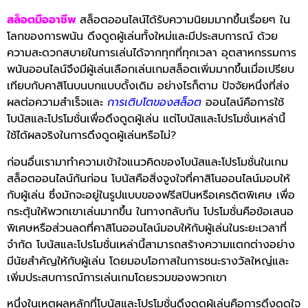
สล็อตมืออาชีพ
สล็อตออนไลน์ได้รับความนิยมมากขึ้นเรื่อยๆ ใน
โลกของการพนัน ดึงดูดผู้เล่นทั้งใหม่และมีประสบการณ์ ด้วย
ความสะดวกสบายในการเล่นได้จากทุกที่ทุกเวลา อุตสาหกรรมการ
พนันออนไลน์จึงมีผู้เล่นเลือกเล่นเกมสล็อตเพิ่มมากขึ้นเมื่อเปรียบ
เทียบกับคาสิโนบนบกแบบดั้งเดิม อย่างไรก็ตาม ปัจจัยหนึ่งที่ส่ง
ผลต่อความสำเร็จและ
การเติบโตของสล็อต
ออนไลน์คือการใช้
โบนัสและโปรโมชั่นเพื่อดึงดูดผู้เล่น แต่โบนัสและโปรโมชั่นเหล่านี้
ใช้ได้ผลจริงในการดึงดูดผู้เล่นหรือไม่?
ก่อนอื่นเรามาทำความเข้าใจแนวคิดของโบนัสและโปรโมชั่นในเกม
สล็อตออนไลน์กันก่อน โบนัสคือสิ่งจูงใจที่คาสิโนออนไลน์มอบให้
กับผู้เล่น ซึ่งมักจะอยู่ในรูปแบบของฟรีสปินหรือเครดิตพิเศษ เพื่อ
กระตุ้นให้พวกเขาเล่นมากขึ้น ในทางกลับกัน โปรโมชั่นคือข้อเสนอ
พิเศษหรือส่วนลดที่คาสิโนออนไลน์มอบให้กับผู้เล่นในระยะเวลาที่
จำกัด โบนัสและโปรโมชั่นเหล่านี้สามารถสร้างความแตกต่างอย่าง
มีนัยสำคัญให้กับผู้เล่น โดยมอบโอกาสในการชนะรางวัลใหญ่และ
เพิ่มประสบการณ์การเล่นเกมโดยรวมของพวกเขา
หนึ่งในเหตุผลหลักที่โบนัสและโปรโมชั่นดึงดูดผู้เล่นคือการดึงดูดใจ