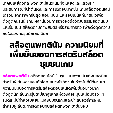
เทคโนโลยีดิจิทัล พวกเขามีแนวโน้มที่จะเสี่ยงและแสวงหา
ประสบการณ์ที่น่าตื่นเต้นและการโต้ตอบมากขึ้น เกมสล็อตออนไลน์
ได้รวมเอากราฟิกขั้นสูง แอนิเมชั่น และรอบโบนัสที่น่าสนใจเพื่อ
ดึงดูดคนรุ่นนี้ เกมเหล่านี้ยังมีการอ้างอิงถึงวัฒนธรรมยอดนิยม
และธีม เช่น สล็อตตามภาพยนตร์หรือรายการทีวี เพื่อดึงดูดความ
สนใจของคนรุ่นมิลเลนเนียล
สล็อตแพทตินัม ความนิยมที่
เพิ่มขึ้นของการสตรีมสล็อต
ชุมชนเกม
สล็อตแพทตินัม
สล็อตออนไลน์เป็นรูปแบบความบันเทิงยอดนิยม
สำหรับผู้เล่นหลายคนทั่วโลก อย่างไรก็ตามในช่วงไม่กี่ปีที่ผ่านมา
ความนิยมของการสตรีมสล็อตออนไลน์ได้เพิ่มขึ้นอย่างมาก
ดึงดูดนักเล่นเกมรุ่นใหม่เข้าสู่โลกแห่งวงล้อหมุนเสมือนจริง เท
รนด์ใหม่นี้กำลังเปลี่ยนแปลงชุมชนเกมและนำเสนอวิธีการใหม่
สำหรับผู้เล่นในการโต้ตอบกับสล็อตที่พวกเขาชื่นชอบ