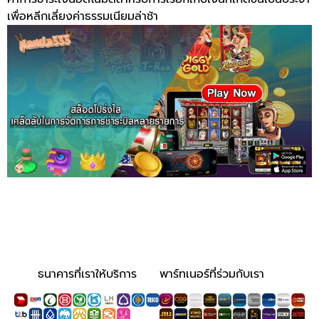
เพื่อหลีกเลี่ยงค่าธรรมเนียมล่าช้า
ธนาคารที่เราให้บริการ
พาร์ทเนอร์ที่ร่วมกับเรา