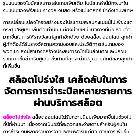
รูปแบบของโบนัสและการเล่นเกมเพิ่มเติม โบนัสเหล่านี้มักจะมาใน
รูปแบบของฟรีสปิน รางวัลเงินสด หรือแม้แต่สิทธิ์เข้าถึงเกมพิเศษ
การเปลี่ยนแปลงโครงสร้างของโปรแกรมสะสมคะแนนนี้ไม่เพียงแต่
กระตุ้นให้ผู้เล่นเล่นต่อเท่านั้น แต่ยังช่วยให้มีแนวทางที่เป็นส่วนตัว
มากขึ้นในการให้รางวัลแก่ลูกค้าอีกด้วย ด้วยสล็อตออนไลน์ ลูกค้า
ผู้ภักดีจะได้รับรางวัลตามความชอบและประวัติการเล่นเกมของ
พวกเขา สิ่งนี้สามารถสร้างประสบการณ์ที่เป็นส่วนตัวและมีส่วน
ร่วมมากขึ้นสำหรับผู้เล่น ซึ่งท้ายที่สุดจะนำไปสู่ความภักดีของลูกค้า
ที่เพิ่มขึ้น
สล็อตโปร่งใส เคล็ดลับในการ
จัดการการชำระบิลหลายรายการ
ผ่านบริการสล็อต
สล็อตโปร่งใส
สล็อตออนไลน์ได้รับความนิยมเพิ่มมากขึ้นในช่วงไม่
กี่ปีที่ผ่านมา เนื่องจากเป็นวิธีที่สะดวกและง่ายดายสำหรับผู้คนใน
การชำระเงินหลายรายการจากแพลตฟอร์มเดียว ด้วยการเพิ่มขึ้น