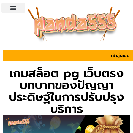
สล็อตทดลอง
นโยบายความเป็นส่วนตัว
เข้าสู่ระบบ
เกมสล็อต pg เว็บตรง
บทบาทของปัญญา
ประดิษฐ์ในการปรับปรุง
บริการ