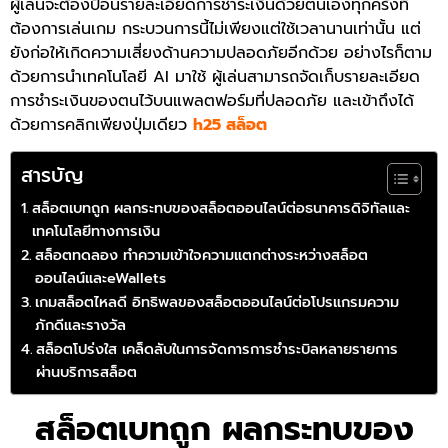
ผู้เล่นจะต้องป้อนรายละเอียดการชำระเงินด้วยตนเองทุกครั้งที่
ต้องการเล่นเกม กระบวนการนี้ไม่เพียงแต่ใช้เวลานานเท่านั้น แต่
ยังก่อให้เกิดความเสี่ยงด้านความปลอดภัยอีกด้วย อย่างไรก็ตาม
ด้วยการนำเทคโนโลยี AI มาใช้ ผู้เล่นสามารถจัดเก็บรายละเอียด
การชำระเงินของตนไว้บนแพลตฟอร์มที่ปลอดภัย และเข้าถึงได้
ด้วยการคลิกเพียงปุ่มเดียว
h25 สล็อต
สารบัญ
สล็อตเบทถูก ผลกระทบของสล็อตออนไลน์ต่อธนาคารดิจิทัลและ
เทคโนโลยีทางการเงิน
สล็อตทดลอง ทำความเข้าใจความแตกต่างระหว่างสล็อต
ออนไลน์และeWallets
เกมสล็อตไหลดี อิทธิพลของสล็อตออนไลน์ต่อโปรแกรมความ
ภักดีและรางวัล
สล็อตโปร่งใส เคล็ดลับในการจัดการการชำระบิลหลายรายการ
ผ่านบริการสล็อต
สล็อตเบทถูก ผลกระทบของ