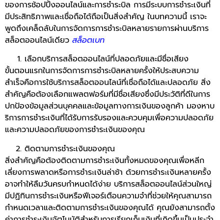
ของการช้อปปิ้งออนไลน์และการชำระบิล การมีระบบการชำระเงินที่
มีประสิทธิภาพและเชื่อถือได้ถือเป็นสิ่งสำคัญ ในบทความนี้ เราจะ
พูดถึงเคล็ดลับในการจัดการการชำระบิลหลายรายการผ่านบริการ
สล็อตออนไลน์เดียว
สล็อตเบท
เลือกบริการสล็อตออนไลน์ที่ปลอดภัยและมีชื่อเสียง
ขั้นตอนแรกในการจัดการการชำระบิลหลายครั้งให้ประสบความ
สำเร็จคือการใช้บริการสล็อตออนไลน์ที่เชื่อถือได้และปลอดภัย สิ่ง
สำคัญคือต้องเลือกแพลตฟอร์มที่มีชื่อเสียงซึ่งมีประวัติที่ดีในการ
ปกป้องข้อมูลส่วนบุคคลและข้อมูลทางการเงินของลูกค้า มองหาบ
ริการการชำระเงินที่ได้รับการรับรองและควบคุมเพื่อความปลอดภัย
และความปลอดภัยของการชำระเงินของคุณ
ติดตามการชำระเงินของคุณ
สิ่งสำคัญคือต้องติดตามการชำระเงินทั้งหมดของคุณเพื่อหลีก
เลี่ยงการพลาดหรือการชำระเงินล่าช้า ด้วยการชำระเงินหลายครั้ง
อาจทำให้ลืมวันครบกำหนดได้ง่าย บริการสล็อตออนไลน์ส่วนใหญ่
มีปฏิทินการชำระเงินหรือฟีเจอร์เตือนความจำที่ช่วยให้คุณสามารถ
กำหนดเวลาและติดตามการชำระเงินของคุณได้ คุณยังสามารถตั้ง
ค่าการชำระเงินอัตโนมัติสำหรับการเรียกเก็บเงินที่เกิดขึ้นเป็นประจำ