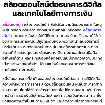
สล็อตออนไลน์ต่อธนาคารดิจิทัล
และเทคโนโลยีทางการเงิน
สล็อตเบทถูก
สล็อตออนไลน์กำลังได้รับความนิยมอย่างมากในหมู่
ผู้เล่นทั่วโลก ด้วยความก้าวหน้าของเทคโนโลยีดิจิทัล
สล็อตมีการ
เติบโต
อย่างมากในช่วงไม่กี่ปีที่ผ่านมา เกมเสมือนจริงเหล่านี้ได้นำ
อุตสาหกรรมการพนันไปสู่อีกระดับหนึ่ง พวกเขานำเสนอวิธีการที่
น่าตื่นเต้นและสะดวกสบายในการเล่นเกมสล็อตจากความสะดวก
สบายที่บ้านของคุณเองหรือระหว่างเดินทางผ่านอุปกรณ์มือถือ
อย่างไรก็ตาม ผลกระทบของสล็อตออนไลน์มีมากกว่าความบันเทิง
เนื่องจากพวกเขากำลังเปลี่ยนแปลงโลกของธนาคารดิจิทัลและ
เทคโนโลยีทางการเงิน
หนึ่งในผลกระทบที่สำคัญของสล็อตออนไลน์ต่อธนาคารดิจิทัลคือ
ความง่ายในการทำธุรกรรม ด้วยสล็อตออนไลน์ ผู้เล่นสามารถฝาก
และถอนเงินโดยใช้วิธีการชำระเงินออนไลน์ที่หลากหลาย เช่น บัตร
เครดิต กระเป๋าเงินอิเล็กทรอนิกส์ และการโอนเงินผ่านธนาคาร ซึ่ง
ช่วยลดความจำเป็นในการใช้เงินสด และลดความยุ่งยากในการไปที่