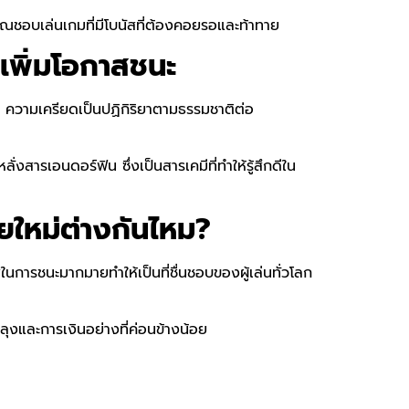
ณชอบเล่นเกมที่มีโบนัสที่ต้องคอยรอและท้าทาย
ยเพิ่มโอกาสชนะ
 ความเครียดเป็นปฏิกิริยาตามธรรมชาติต่อ
ารเอนดอร์ฟิน ซึ่งเป็นสารเคมีที่ทำให้รู้สึกดีใน
ยใหม่ต่างกันไหม?
การชนะมากมายทำให้เป็นที่ชื่นชอบของผู้เล่นทั่วโลก
ุงและการเงินอย่างที่ค่อนข้างน้อย