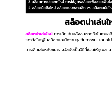
สล็อตต่างประเทศใหม่ การใช้สูตรสล็อตเพื่อช่วยเพิ่ม
สล็อตมือถือใหม่ สล็อตแบบคลาสสิก vs. สล็อตสมัยให
สล็อตน่าเล่นใ
สล็อตน่าเล่นใหม่
การเลิกเล่นหลังชนะรางวัลในเกมสล็
รางวัลใหญ่ในสล็อตและมีความสุขกับการชนะ เสมอไป ก
การเลิกเล่นหลังชนะรางวัลยังเป็นวิธีที่ช่วยให้คุณ