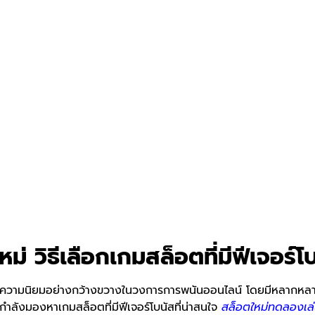
หม่ วิธีเลือกเกมสล็อตที่มีฟีเจอร์
รับความนิยมอย่างกว้างขวางในวงการการพนันออนไลน์ โดยมีหลากหลายร
ังมองหาเกมสล็อตที่มีฟีเจอร์โบนัสที่น่าสนใจ
สล็อตใหม่ทดลองเล