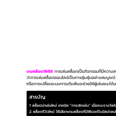
เกมสล็อต1688
การเล่นสล็อตเป็นกิจกรรมที่มีความสนุ
ว่าการเล่นสล็อตออนไลน์เป็นการสุ่มสุ่มอย่างสมบูรณ
หรือการเปลี่ยนระบบการเดิมพันจะช่วยให้ผู้เล่นชนะได้
สารบัญ
สล็อตน่าเล่นใหม่ เทคนิค “การเลิกเล่น” เมื่อชนะรางวัล
สล็อตรีวิวใหม่ วิธีเลือกเกมสล็อตที่มีฟีเจอร์โบนัสน่าสน