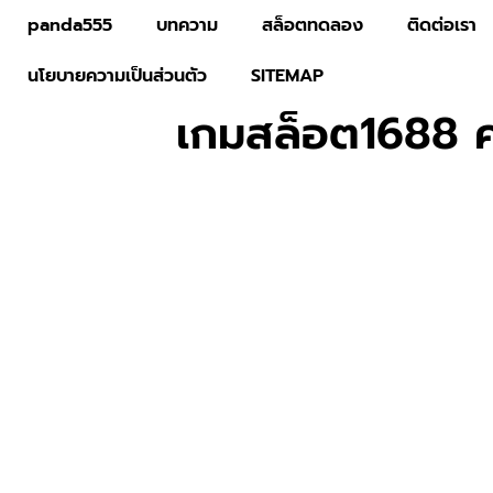
panda555
บทความ
สล็อตทดลอง
ติดต่อเรา
นโยบายความเป็นส่วนตัว
SITEMAP
เกมสล็อต1688 คว