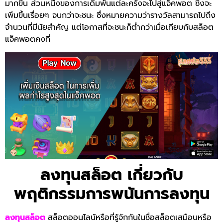
มากขึ้น ส่วนหนึ่งของการเดิมพันแต่ละครั้งจะไปสู่แจ็คพอต ซึ่งจะ
เพิ่มขึ้นเรื่อยๆ จนกว่าจะชนะ ซึ่งหมายความว่ารางวัลสามารถไปถึง
จำนวนที่มีนัยสำคัญ แต่โอกาสที่จะชนะก็ต่ำกว่าเมื่อเทียบกับสล็อต
แจ็คพอตคงที่
ลงทุนสล็อต เกี่ยวกับ
พฤติกรรมการพนันการลงทุน
ลงทุนสล็อต
สล็อตออนไลน์หรือที่รู้จักกันในชื่อสล็อตเสมือนหรือ