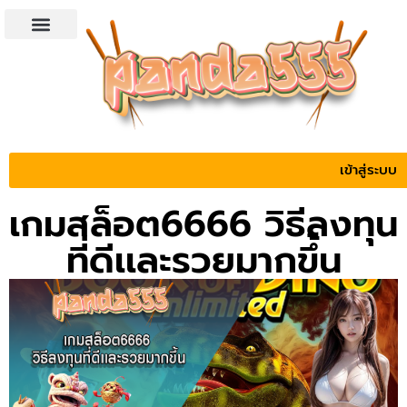
สล็อตทดลอง
นโยบายความเป็นส่วนตัว
เข้าสู่ระบบ
เกมสล็อต6666 วิธีลงทุน
ที่ดีเเละรวยมากขึ้น