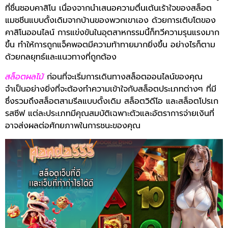
ที่ชื่นชอบคาสิโน เนื่องจากนำเสนอความตื่นเต้นเร้าใจของสล็อต
แมชชีนแบบดั้งเดิมจากบ้านของพวกเขาเอง ด้วยการเติบโตของ
คาสิโนออนไลน์ การแข่งขันในอุตสาหกรรมนี้ก็ทวีความรุนแรงมาก
ขึ้น ทำให้การถูกแจ็คพอตมีความท้าทายมากยิ่งขึ้น อย่างไรก็ตาม
ด้วยกลยุทธ์และแนวทางที่ถูกต้อง
สล็อตผลไม้
ก่อนที่จะเริ่มการเดินทางสล็อตออนไลน์ของคุณ
จำเป็นอย่างยิ่งที่จะต้องทำความเข้าใจกับสล็อตประเภทต่างๆ ที่มี
ซึ่งรวมถึงสล็อตสามรีลแบบดั้งเดิม สล็อตวิดีโอ และสล็อตโปรเก
รสซีฟ แต่ละประเภทมีคุณสมบัติเฉพาะตัวและอัตราการจ่ายเงินที่
อาจส่งผลต่อศักยภาพในการชนะของคุณ