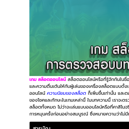
เกม สล็อตออนไลน์
สล็อตออนไลน์หรือที่รู้จักกันในช
และความตื่นเต้นให้กับผู้เล่นของเครื่องสล็อตแบบ
ออนไลน์
ความนิยมของสล็อต
ก็เพิ่มขึ้นเท่านั้น 
ของโชคและทักษะในเกมเหล่านี้ ในบทความนี้ เราจะตร
สล็อตทั้งหมด ไม่ว่าจะเล่นแบบออนไลน์หรือที่คาสิโนจ
การหมุนครั้งก่อนอย่างสมบูรณ์ ซึ่งหมายความว่าไม่ม
สารบัญ