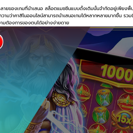
ของเกมที่นำเสนอ สล็อตแมชชีนแบบดั้งเดิมนั้นจำกัดอยู่เพียงพื้นที
ายความว่าคาสิโนออนไลน์สามารถนำเสนอเกมได้หลากหลายมากขึ้น รวมถึง
บความต้องการของตนได้อย่างง่ายดาย