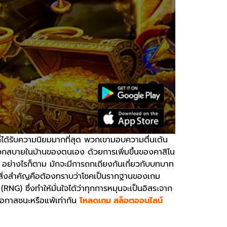
ที่ได้รับความนิยมมากที่สุด พวกเขามอบความตื่นเต้น
ดวกสบายในบ้านของตนเอง ด้วยการเพิ่มขึ้นของคาสิโน
 อย่างไรก็ตาม มักจะมีการถกเถียงกันเกี่ยวกับบทบาท
 สิ่งสำคัญคือต้องทราบว่าโชคเป็นรากฐานของเกม
NG) ซึ่งทำให้มั่นใจได้ว่าทุกการหมุนจะเป็นอิสระจาก
ีโอกาสชนะหรือแพ้เท่ากัน
โหลดเกม สล็อตออนไลน์