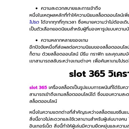
ความสะดวกสบายและการเข้าถึง
หนึ่งในเหตุผลหลักที่ทำให้ความนิยมสล็อตออนไลน์เพิ่
โปรด
ได้จากทุกที่ทุกเวลา ซึ่งหมายความว่าไม่ต้องเ
เป็นตัวเลือกยอดนิยมสำหรับผู้ที่มองหารูปแบบความบัน
ความหลากหลายของเกม
อีกปัจจัยหนึ่งที่ส่งผลต่อความนิยมของสล็อตออนไลน์ก
ก็ตาม ด้วยสล็อตออนไลน์ มีธีม กราฟิก และคุณสมบัติ
เขาสามารถสลับระหว่างเกมต่างๆ เพื่อค้นหาเกมโปรด
slot 365 วิเคร
slot 365
เครื่องสล็อตเป็นรูปแบบการพนันที่ได้รับ
สามารถเข้าถึงเกมสล็อตออนไลน์ได้ ซึ่งมอบความสะดว
สล็อตออนไลน์
หนึ่งในความแตกต่างที่สำคัญระหว่างสล็อตแมชชีนแบ
สิ่งนี้อาจไม่สะดวกและใช้เวลานานสำหรับผู้เล่นบางคน
อินเทอร์เน็ต สิ่งนี้ทำให้ผู้เล่นมีความยืดหยุ่นและคว