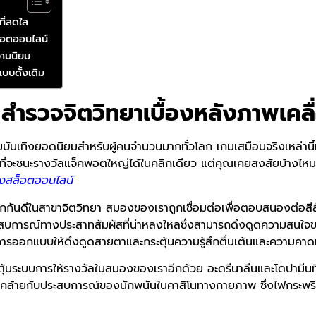
ที่สดใส
็อตออนไลน์
วามนิยม
บบดั้งเดิม
สำรวจจิตวิทยาเบื้องหลังภาพเคลื
นเทิงยอดนิยมสำหรับผู้คนจำนวนมากทั่วโลก เกมเสมือนจริงเหล่านี้ม
ี่จะชนะรางวัลแจ็คพอตใหญ่ได้ในคลิกเดียว แต่คุณเคยสงสัยบ้างไหมว่า
ลังสล็อตออนไลน์
้จักกันดีในสาขาจิตวิทยา สมองของเราถูกเชื่อมต่อเพื่อตอบสนองต่อสีส
สบการณ์ทางประสาทสัมผัสที่น่าหลงใหลซึ่งสามารถดึงดูดความสนใจของเรา
ารออกแบบให้ดึงดูดสายตาและกระตุ้นความรู้สึกตื่นเต้นและความคาดหว
ุ้นระบบการให้รางวัลในสมองของเราอีกด้วย อะดรีนาลีนและโดปามีนที่
 สิ่งนี้คล้ายกับประสบการณ์ของนักพนันในคาสิโนทางกายภาพ ซึ่งไฟกระ