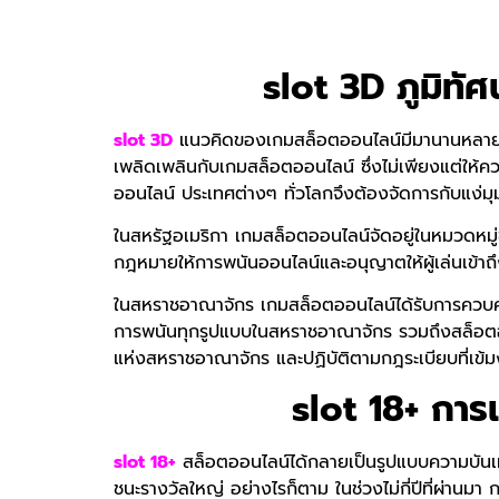
slot 3D ภูมิท
slot 3D
แนวคิดของเกมสล็อตออนไลน์มีมานานหลายทศวรรษแ
เพลิดเพลินกับเกมสล็อตออนไลน์ ซึ่งไม่เพียงแต่ให้ควา
ออนไลน์ ประเทศต่างๆ ทั่วโลกจึงต้องจัดการกับแง่
ในสหรัฐอเมริกา เกมสล็อตออนไลน์จัดอยู่ในหมวดหมู่
กฎหมายให้การพนันออนไลน์และอนุญาตให้ผู้เล่นเข้าถ
ในสหราชอาณาจักร เกมสล็อตออนไลน์ได้รับการควบคุ
การพนันทุกรูปแบบในสหราชอาณาจักร รวมถึงสล็อตอ
แห่งสหราชอาณาจักร และปฏิบัติตามกฎระเบียบที่เข้มง
slot 18+ การ
slot 18+
สล็อตออนไลน์ได้กลายเป็นรูปแบบความบันเทิง
ชนะรางวัลใหญ่ อย่างไรก็ตาม ในช่วงไม่กี่ปีที่ผ่าน