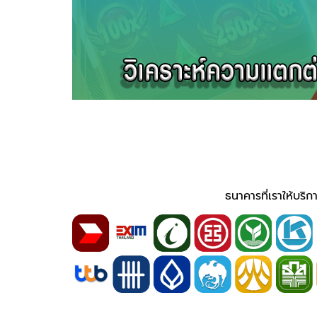
ธนาคารที่เราให้บริก