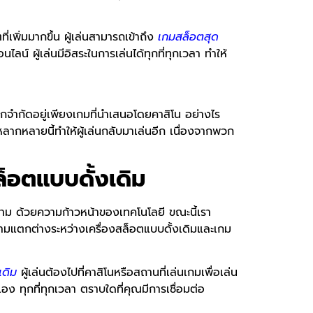
เพิ่มมากขึ้น ผู้เล่นสามารถเข้าถึง
เกมสล็อตสุด
 ผู้เล่นมีอิสระในการเล่นได้ทุกที่ทุกเวลา ทำให้
ูกจำกัดอยู่เพียงเกมที่นำเสนอโดยคาสิโน อย่างไร
ากหลายนี้ทำให้ผู้เล่นกลับมาเล่นอีก เนื่องจากพวก
ล็อตแบบดั้งเดิม
าม ด้วยความก้าวหน้าของเทคโนโลยี ขณะนี้เรา
วามแตกต่างระหว่างเครื่องสล็อตแบบดั้งเดิมและเกม
เดิม
ผู้เล่นต้องไปที่คาสิโนหรือสถานที่เล่นเกมเพื่อเล่น
ง ทุกที่ทุกเวลา ตราบใดที่คุณมีการเชื่อมต่อ