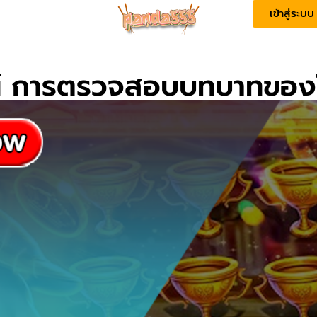
เข้าสู่ระบบ
น์ การตรวจสอบบทบาทของโ