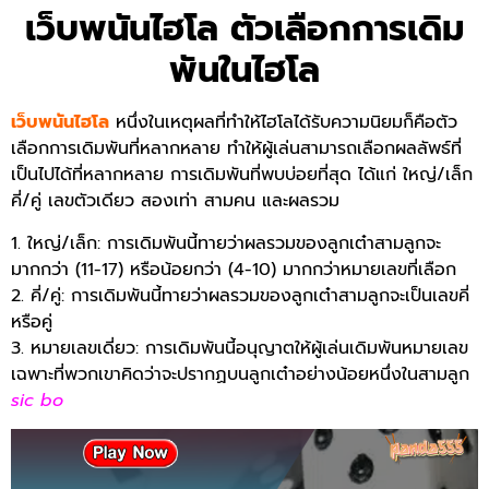
เว็บพนันไฮโล ตัวเลือกการเดิม
พันในไฮโล
เว็บพนันไฮโล
หนึ่งในเหตุผลที่ทำให้ไฮโลได้รับความนิยมก็คือตัว
เลือกการเดิมพันที่หลากหลาย ทำให้ผู้เล่นสามารถเลือกผลลัพธ์ที่
เป็นไปได้ที่หลากหลาย การเดิมพันที่พบบ่อยที่สุด ได้แก่ ใหญ่/เล็ก
คี่/คู่ เลขตัวเดียว สองเท่า สามคน และผลรวม
1. ใหญ่/เล็ก: การเดิมพันนี้ทายว่าผลรวมของลูกเต๋าสามลูกจะ
มากกว่า (11-17) หรือน้อยกว่า (4-10) มากกว่าหมายเลขที่เลือก
2. คี่/คู่: การเดิมพันนี้ทายว่าผลรวมของลูกเต๋าสามลูกจะเป็นเลขคี่
หรือคู่
3. หมายเลขเดี่ยว: การเดิมพันนี้อนุญาตให้ผู้เล่นเดิมพันหมายเลข
เฉพาะที่พวกเขาคิดว่าจะปรากฏบนลูกเต๋าอย่างน้อยหนึ่งในสามลูก
sic bo