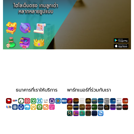
ธนาคารที่เราให้บริการ
พาร์ทเนอร์ที่ร่วมกับเรา