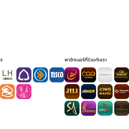
าร
พาร์ทเนอร์ที่ร่วมกับเรา