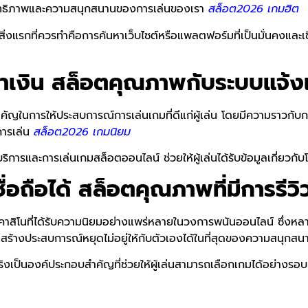
สิทธิภาพและความสนุกสนานของการเล่นของเรา
สล็อต2026 เกมฮิต
่งแรกที่ควรทำคือการค้นหาเว็บไซต์หรือแพลตฟอร์มที่เป็นมั่นคงและเชื
เงิน สล็อตคุณภาพกับระบบแจ้งเ
นการให้ประสบการณ์การเล่นเกมที่ดีแก่ผู้เล่น โดยมีความราวกับการ
ารเล่น
สล็อต2026 เกมนิยม
บริการและการเล่นเกมสล็อตออนไลน์ ช่วยให้ผู้เล่นได้รับข้อมูลเกี่ยวกั
่อถือได้ สล็อตคุณภาพที่มีการรีวิว
าสิโนที่ได้รับความนิยมอย่างแพร่หลายในวงการพนันออนไลน์ ซึ่งหล
ล่นสร้างประสบการณ์หยุดไม่อยู่ให้กับตัวเองได้ในที่สุดของความสนุกส
จริงเป็นองค์ประกอบสำคัญที่ช่วยให้ผู้เล่นสามารถเลือกเกมได้อย่าง