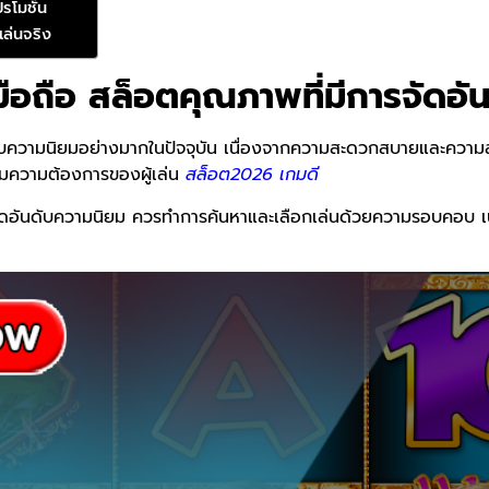
รโมชั่น
เล่นจริง
ือถือ สล็อตคุณภาพที่มีการจัดอั
รับความนิยมอย่างมากในปัจจุบัน เนื่องจากความสะดวกสบายและความ
ตามความต้องการของผู้เล่น
สล็อต2026 เกมดี
จัดอันดับความนิยม ควรทำการค้นหาและเลือกเล่นด้วยความรอบคอบ เนื่