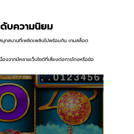
นดับความนิยม
สนุกสนานที่เพลิดเพลินไปพร้อมกัน เกมสล็อต
องจากมีหลายเว็บไซต์ที่เสี่ยงต่อการโกงหรือข้อ