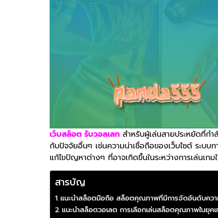
เว็บสล็อต รับวอลเลท
สำหรับผู้เล่นสายประหยัดที่ก
กับปัจจัยอื่นๆ เช่นความน่าเชื่อถือของเว็บไซต์ ระบบก
แก้ไขปัญหาต่างๆ ที่อาจเกิดขึ้นในระหว่างการเล่นเ
สารบัญ
แนะนำสล็อตมือถือ สล็อตคุณภาพที่มีการจัดอันดับคว
แนะนำสล็อตวอเลต การเลือกเล่นสล็อตคุณภาพในยุคเท