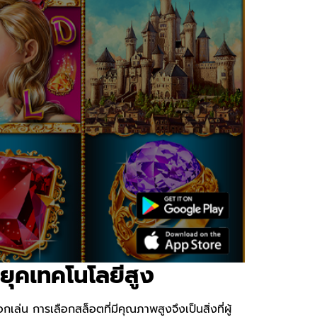
ุคเทคโนโลยีสูง
่น การเลือกสล็อตที่มีคุณภาพสูงจึงเป็นสิ่งที่ผู้