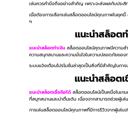
เล่นควรคำนึงถึงอย่างสำคัญ เพราะจะส่งผลกับประ
เมื่อต้องการเลือกเล่นสล็อตออนไลน์คุณภาพในยุคนี้ สิ
ๆ
แนะนำสล็อตทำ
แนะนำสล็อตทำเงิน
สล็อตออนไลน์คุณภาพมีความสำคัญใ
ความสนุกสนานและความมั่นใจในความปลอดภัยของก
ระบบแจ้งเตือนโปรโมชั่นล่าสุดเป็นสิ่งที่มีสำคัญในการ
แนะนำสล็อตเชื
แนะนำสล็อตเชื่อถิอได้
สล็อตออนไลน์เป็นหนึ่งในเกมค
ที่สนุกสนานและน่าตื่นเต้น เนื่องจากสามารถช่วยผู้เ
การเล่นสล็อตออนไลน์คุณภาพที่มีการรีวิวจากผู้เล่น