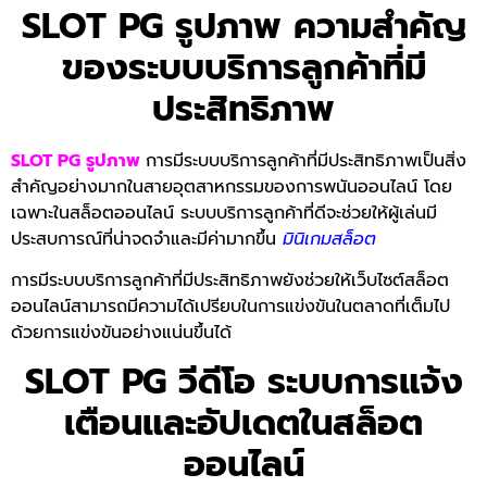
SLOT PG รูปภาพ ความสำคัญ
ของระบบบริการลูกค้าที่มี
ประสิทธิภาพ
SLOT PG รูปภาพ
การมีระบบบริการลูกค้าที่มีประสิทธิภาพเป็นสิ่ง
สำคัญอย่างมากในสายอุตสาหกรรมของการพนันออนไลน์ โดย
เฉพาะในสล็อตออนไลน์ ระบบบริการลูกค้าที่ดีจะช่วยให้ผู้เล่นมี
ประสบการณ์ที่น่าจดจำและมีค่ามากขึ้น
มินิเกมสล็อต
การมีระบบบริการลูกค้าที่มีประสิทธิภาพยังช่วยให้เว็บไซต์สล็อต
ออนไลน์สามารถมีความได้เปรียบในการแข่งขันในตลาดที่เต็มไป
ด้วยการแข่งขันอย่างแน่นขึ้นได้
SLOT PG วีดีโอ ระบบการแจ้ง
เตือนและอัปเดตในสล็อต
ออนไลน์