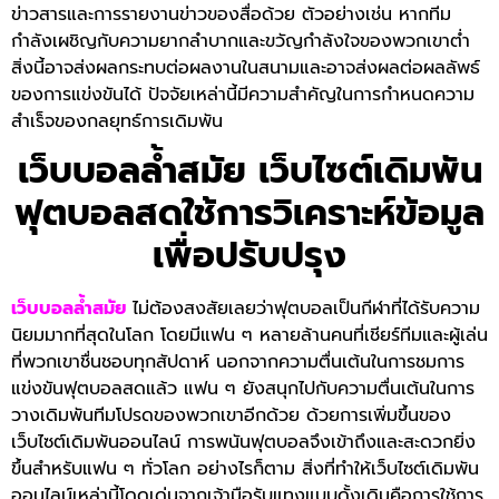
ข่าวสารและการรายงานข่าวของสื่อด้วย ตัวอย่างเช่น หากทีม
กำลังเผชิญกับความยากลำบากและขวัญกำลังใจของพวกเขาต่ำ
สิ่งนี้อาจส่งผลกระทบต่อผลงานในสนามและอาจส่งผลต่อผลลัพธ์
ของการแข่งขันได้ ปัจจัยเหล่านี้มีความสำคัญในการกำหนดความ
สำเร็จของกลยุทธ์การเดิมพัน
เว็บบอลล้ำสมัย เว็บไซต์เดิมพัน
ฟุตบอลสดใช้การวิเคราะห์ข้อมูล
เพื่อปรับปรุง
เว็บบอลล้ำสมัย
ไม่ต้องสงสัยเลยว่าฟุตบอลเป็นกีฬาที่ได้รับความ
นิยมมากที่สุดในโลก โดยมีแฟน ๆ หลายล้านคนที่เชียร์ทีมและผู้เล่น
ที่พวกเขาชื่นชอบทุกสัปดาห์ นอกจากความตื่นเต้นในการชมการ
แข่งขันฟุตบอลสดแล้ว แฟน ๆ ยังสนุกไปกับความตื่นเต้นในการ
วางเดิมพันทีมโปรดของพวกเขาอีกด้วย ด้วยการเพิ่มขึ้นของ
เว็บไซต์เดิมพันออนไลน์ การพนันฟุตบอลจึงเข้าถึงและสะดวกยิ่ง
ขึ้นสำหรับแฟน ๆ ทั่วโลก อย่างไรก็ตาม สิ่งที่ทำให้เว็บไซต์เดิมพัน
ออนไลน์เหล่านี้โดดเด่นจากเจ้ามือรับแทงแบบดั้งเดิมคือการใช้การ