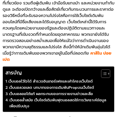
ที่เกี่ยวข้อง รวมถึงผู้เดิมพัน เจ้ามือรับแทงม้า และหน่วยงานกำกับ
ดูแล จะต้องเปิดกว้างและซื่อสัตย์เกี่ยวกับกระบวนการและราคาต่อ
รอง
วิธีหนึ่งที่จะรับรองความโปร่งใสคือการใช้เว็บไซต์เดิมพัน
ออนไลน์ที่มีชื่อเสียงและได้รับอนุญาต เว็บไซต์เหล่านี้ได้รับการ
ควบคุมโดยหน่วยงานของรัฐและต้องปฏิบัติตามแนวทางและ
มาตรฐานที่เข้มงวดที่กำหนดโดยอุตสาหกรรม พวกเขายังได้รับ
การตรวจสอบอย่างสม่ำเสมอเพื่อให้แน่ใจว่าการดำเนินงานของ
พวกเขามีความยุติธรรมและโปร่งใส สิ่งนี้ทำให้นักเดิมพันอุ่นใจได้
เมื่อรู้ว่าการเดิมพันของพวกเขาอยู่ในมือที่ปลอดภัย
คาสิโน ปอย
เปต
สารบัญ
เว็บบอลไว้ใจได้ สำรวจอินเทอร์เฟซและเค้าโครงเว็บไซต์
เว็บบอลวอเลต บทบาทของการเดิมพันPropบนเว็บไซต์
เว็บบอลออโต้แท้ ผลกระทบของการรายงานข่าวและสื่อ
เว็บบอลล้ำสมัย เว็บไซต์เดิมพันฟุตบอลสดใช้การวิเคราะห์ข้อมูล
เพื่อปรับปรุง