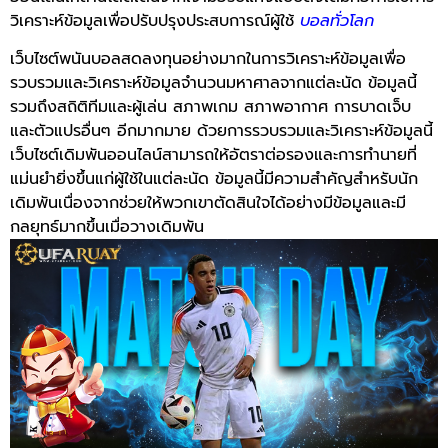
วิเคราะห์ข้อมูลเพื่อปรับปรุงประสบการณ์ผู้ใช้
บอลทั่วโลก
เว็บไซต์พนันบอลสดลงทุนอย่างมากในการวิเคราะห์ข้อมูลเพื่อ
รวบรวมและวิเคราะห์ข้อมูลจำนวนมหาศาลจากแต่ละนัด ข้อมูลนี้
รวมถึงสถิติทีมและผู้เล่น สภาพเกม สภาพอากาศ การบาดเจ็บ
และตัวแปรอื่นๆ อีกมากมาย ด้วยการรวบรวมและวิเคราะห์ข้อมูลนี้
เว็บไซต์เดิมพันออนไลน์สามารถให้อัตราต่อรองและการทำนายที่
แม่นยำยิ่งขึ้นแก่ผู้ใช้ในแต่ละนัด ข้อมูลนี้มีความสำคัญสำหรับนัก
เดิมพันเนื่องจากช่วยให้พวกเขาตัดสินใจได้อย่างมีข้อมูลและมี
กลยุทธ์มากขึ้นเมื่อวางเดิมพัน