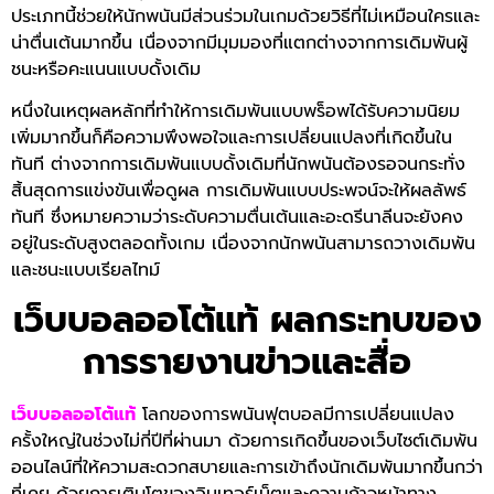
ประเภทนี้ช่วยให้นักพนันมีส่วนร่วมในเกมด้วยวิธีที่ไม่เหมือนใครและ
น่าตื่นเต้นมากขึ้น เนื่องจากมีมุมมองที่แตกต่างจากการเดิมพันผู้
ชนะหรือคะแนนแบบดั้งเดิม
หนึ่งในเหตุผลหลักที่ทำให้การเดิมพันแบบพร็อพได้รับความนิยม
เพิ่มมากขึ้นก็คือความพึงพอใจและการเปลี่ยนแปลงที่เกิดขึ้นใน
ทันที ต่างจากการเดิมพันแบบดั้งเดิมที่นักพนันต้องรอจนกระทั่ง
สิ้นสุดการแข่งขันเพื่อดูผล การเดิมพันแบบประพจน์จะให้ผลลัพธ์
ทันที ซึ่งหมายความว่าระดับความตื่นเต้นและอะดรีนาลีนจะยังคง
อยู่ในระดับสูงตลอดทั้งเกม เนื่องจากนักพนันสามารถวางเดิมพัน
และชนะแบบเรียลไทม์
เว็บบอลออโต้แท้ ผลกระทบของ
การรายงานข่าวและสื่อ
เว็บบอลออโต้แท้
โลกของการพนันฟุตบอลมีการเปลี่ยนแปลง
ครั้งใหญ่ในช่วงไม่กี่ปีที่ผ่านมา ด้วยการเกิดขึ้นของเว็บไซต์เดิมพัน
ออนไลน์ที่ให้ความสะดวกสบายและการเข้าถึงนักเดิมพันมากขึ้นกว่า
ที่เคย ด้วยการเติบโตของอินเทอร์เน็ตและความก้าวหน้าทาง