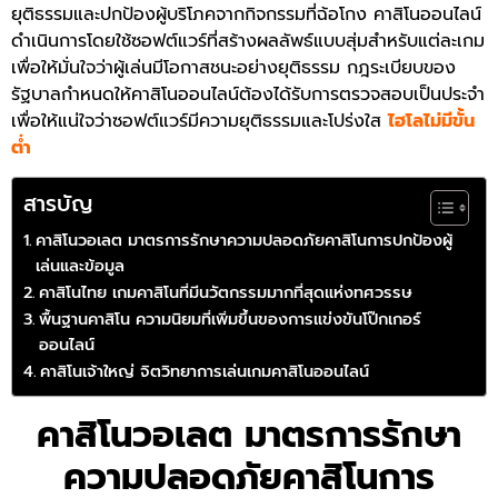
ยุติธรรมและปกป้องผู้บริโภคจากกิจกรรมที่ฉ้อโกง คาสิโนออนไลน์
ดำเนินการโดยใช้ซอฟต์แวร์ที่สร้างผลลัพธ์แบบสุ่มสำหรับแต่ละเกม
เพื่อให้มั่นใจว่าผู้เล่นมีโอกาสชนะอย่างยุติธรรม กฎระเบียบของ
รัฐบาลกำหนดให้คาสิโนออนไลน์ต้องได้รับการตรวจสอบเป็นประจำ
เพื่อให้แน่ใจว่าซอฟต์แวร์มีความยุติธรรมและโปร่งใส
ไฮโลไม่มีขั้น
ต่ำ
สารบัญ
คาสิโนวอเลต มาตรการรักษาความปลอดภัยคาสิโนการปกป้องผู้
เล่นและข้อมูล
คาสิโนไทย เกมคาสิโนที่มีนวัตกรรมมากที่สุดแห่งทศวรรษ
พื้นฐานคาสิโน ความนิยมที่เพิ่มขึ้นของการแข่งขันโป๊กเกอร์
ออนไลน์
คาสิโนเจ้าใหญ่ จิตวิทยาการเล่นเกมคาสิโนออนไลน์
คาสิโนวอเลต มาตรการรักษา
ความปลอดภัยคาสิโนการ