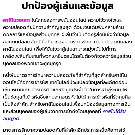
ปกป้องผู้เล่นและข้อมูล
คาสิโนวอเลต
ในโลกของการพนันออนไลน์ ความไว้วางใจและ
ความปลอดภัยมีความสำคัญสูงสุด ด้วยเงินเดิมพันหลายล้าน
ดอลลาร์และข้อมูลส่วนบุคคล ผู้เล่นจำเป็นต้องรู้สึกมั่นใจว่าข้อมูล
ของตนปลอดภัย นี่คือที่มาของมาตรการรักษาความปลอดภัยของ
คาสิโนออนไลน์ เพื่อให้มั่นใจว่าผู้เล่นสามารถมุ่งเน้นไปที่การ
เพลิดเพลินกับเกมที่พวกเขาชื่นชอบโดยไม่ต้องกังวลว่าข้อมูลส่วน
บุคคลของพวกเขาจะถูกบุกรุก
หนึ่งในมาตรการรักษาความปลอดภัยที่สำคัญที่สุดสำหรับคาสิโน
ออนไลน์คือการเข้ารหัส เทคโนโลยีนี้จะแปลงข้อมูลที่ละเอียดอ่อน
เช่น หมายเลขบัตรเครดิตและข้อมูลประจำตัวในการเข้าสู่ระบบ ให้
เป็นข้อมูลที่เข้ารหัสซึ่งแทบจะถอดรหัสไม่ได้ การเข้ารหัสที่รัดกุมถือ
เป็นสิ่งสำคัญสำหรับคาสิโนออนไลน์เพื่อปกป้องข้อมูลทางการเงิน
และส่วนบุคคลของผู้เล่นจากการเข้าถึงโดยบุคคลที่
คาสิโนได้รับ
อนุญาต
มาตรการรักษาความปลอดภัยที่สำคัญอีกประการหนึ่งคือการใช้