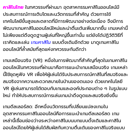
คาสิโนไทย
ในทศวรรษที่ผ่านมา อุตสาหกรรมคาสิโนออนไลน์มี
ประสบการณ์การเติบโตและนวัตกรรมที่สำคัญ ด้วยการใช้
เทคโนโลยีขั้นสูงและตลาดที่มีการพัฒนาอย่างต่อเนื่อง จึงมีการ
พัฒนาเกมคาสิโนออนไลน์ใหม่และน่าตื่นเต้นเพิ่มมากขึ้น เกมเหล่านี้
ไม่เพียงแต่ดึงดูดฐานผู้เล่นที่ใหญ่ขึ้นเท่านั้น แต่ยังได้ปฏิวัติวิธีที่
เราคิดและเล่น
เกมคาสิโน
แบบดั้งเดิมอีกด้วย มาดูเกมคาสิโน
ออนไลน์ที่ล้ำสมัยที่สุดแห่งทศวรรษกันดีกว่า
เกมเสมือนจริง (VR): หนึ่งในการพัฒนาที่สำคัญที่สุดในเกมคาสิโน
ออนไลน์ในทศวรรษที่ผ่านมาคือการแนะนำเกมเสมือนจริง เกมเหล่า
นี้ใช้ชุดหูฟัง VR เพื่อให้ผู้เล่นได้รับประสบการณ์คาสิโนที่สมจริงและ
สมจริงจากความสะดวกสบายในบ้านของตนเอง ด้วยเทคโนโลยี
VR ผู้เล่นสามารถโต้ตอบกับเกมและองค์ประกอบต่าง ๆ ในรูปแบบ
ใหม่ ทำให้ประสบการณ์การเล่นเกมน่าดึงดูดและสมจริงยิ่งขึ้น
เกมดีลเลอร์สด: อีกหนึ่งนวัตกรรมที่เปลี่ยนแปลงเกมใน
อุตสาหกรรมคาสิโนออนไลน์คือการแนะนำเกมดีลเลอร์สด เกม
เหล่านี้เชื่อมช่องว่างระหว่างคาสิโนบนบกแบบดั้งเดิมและคาสิโน
ออนไลน์โดยให้ผู้เล่นได้สัมผัสกับความตื่นเต้นของคาสิโนจริงแบบ