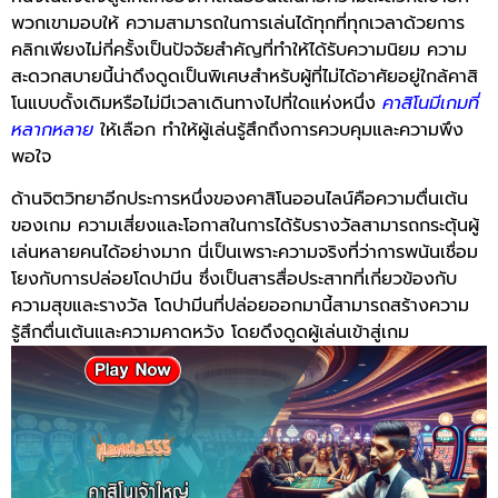
พวกเขามอบให้ ความสามารถในการเล่นได้ทุกที่ทุกเวลาด้วยการ
คลิกเพียงไม่กี่ครั้งเป็นปัจจัยสำคัญที่ทำให้ได้รับความนิยม ความ
สะดวกสบายนี้น่าดึงดูดเป็นพิเศษสำหรับผู้ที่ไม่ได้อาศัยอยู่ใกล้คาสิ
โนแบบดั้งเดิมหรือไม่มีเวลาเดินทางไปที่ใดแห่งหนึ่ง
คาสิโนมีเกมที่
หลากหลาย
ให้เลือก ทำให้ผู้เล่นรู้สึกถึงการควบคุมและความพึง
พอใจ
ด้านจิตวิทยาอีกประการหนึ่งของคาสิโนออนไลน์คือความตื่นเต้น
ของเกม ความเสี่ยงและโอกาสในการได้รับรางวัลสามารถกระตุ้นผู้
เล่นหลายคนได้อย่างมาก นี่เป็นเพราะความจริงที่ว่าการพนันเชื่อม
โยงกับการปล่อยโดปามีน ซึ่งเป็นสารสื่อประสาทที่เกี่ยวข้องกับ
ความสุขและรางวัล โดปามีนที่ปล่อยออกมานี้สามารถสร้างความ
รู้สึกตื่นเต้นและความคาดหวัง โดยดึงดูดผู้เล่นเข้าสู่เกม