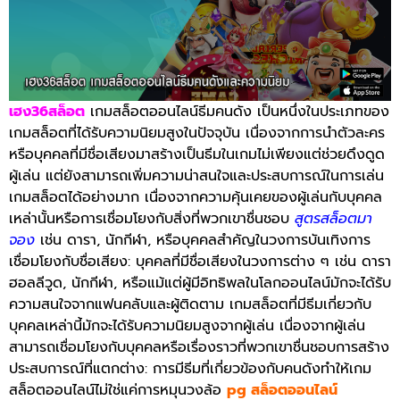
เฮง36สล็อต
เกมสล็อตออนไลน์ธีมคนดัง เป็นหนึ่งในประเภทของ
เกมสล็อตที่ได้รับความนิยมสูงในปัจจุบัน เนื่องจากการนำตัวละคร
หรือบุคคลที่มีชื่อเสียงมาสร้างเป็นธีมในเกมไม่เพียงแต่ช่วยดึงดูด
ผู้เล่น แต่ยังสามารถเพิ่มความน่าสนใจและประสบการณ์ในการเล่น
เกมสล็อตได้อย่างมาก เนื่องจากความคุ้นเคยของผู้เล่นกับบุคคล
เหล่านั้นหรือการเชื่อมโยงกับสิ่งที่พวกเขาชื่นชอบ
สูตรสล็อตมา
จอง
เช่น ดารา, นักกีฬา, หรือบุคคลสำคัญในวงการบันเทิง
การ
เชื่อมโยงกับชื่อเสียง: บุคคลที่มีชื่อเสียงในวงการต่าง ๆ เช่น ดารา
ฮอลลีวูด, นักกีฬา, หรือแม้แต่ผู้มีอิทธิพลในโลกออนไลน์มักจะได้รับ
ความสนใจจากแฟนคลับและผู้ติดตาม เกมสล็อตที่มีธีมเกี่ยวกับ
บุคคลเหล่านี้มักจะได้รับความนิยมสูงจากผู้เล่น เนื่องจากผู้เล่น
สามารถเชื่อมโยงกับบุคคลหรือเรื่องราวที่พวกเขาชื่นชอบ
การสร้าง
ประสบการณ์ที่แตกต่าง: การมีธีมที่เกี่ยวข้องกับคนดังทำให้เกม
สล็อตออนไลน์ไม่ใช่แค่การหมุนวงล้อ
pg สล็อตออนไลน์