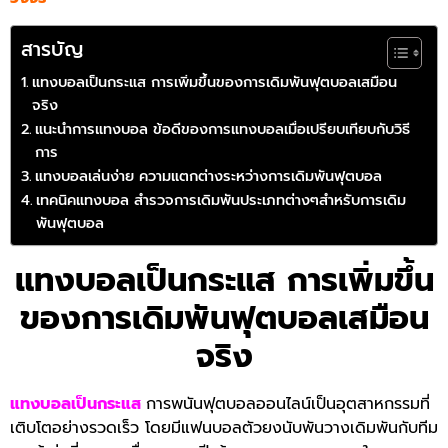
สารบัญ
แทงบอลเป็นกระแส การเพิ่มขึ้นของการเดิมพันฟุตบอลเสมือน
จริง
แนะนำการแทงบอล ข้อดีของการแทงบอลเมื่อเปรียบเทียบกับวิธี
การ
แทงบอลเล่นง่าย ความแตกต่างระหว่างการเดิมพันฟุตบอล
เทคนิคแทงบอล สำรวจการเดิมพันประเภทต่างๆสำหรับการเดิม
พันฟุตบอล
แทงบอลเป็นกระแส การเพิ่มขึ้น
ของการเดิมพันฟุตบอลเสมือน
จริง
แทงบอลเป็นกระแส
การพนันฟุตบอลออนไลน์เป็นอุตสาหกรรมที่
เติบโตอย่างรวดเร็ว โดยมีแฟนบอลตัวยงนับพันวางเดิมพันกับทีม