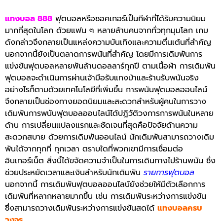
แทงบอล 888
ฟุตบอลหรือซอคเกอร์เป็นกีฬาที่ได้รับความนิยม
มากที่สุดในโลก ด้วยแฟน ๆ หลายล้านคนจากทั่วทุกมุมโลก เกม
ดังกล่าวจึงกลายเป็นแหล่งความบันเทิงและความตื่นเต้นที่สำคัญ
นอกจากนี้ยังเป็นตลาดการพนันที่สำคัญ โดยมีการเดิมพันการ
แข่งขันฟุตบอลหลายพันล้านดอลลาร์ทุกปี ตามเนื้อผ้า การเดิมพัน
ฟุตบอลจะดำเนินการผ่านเจ้ามือรับแทงม้าและร้านรับพนันจริง
อย่างไรก็ตามด้วยเทคโนโลยีที่เพิ่มขึ้น การพนันฟุตบอลออนไลน์
จึงกลายเป็นช่องทางยอดนิยมและสะดวกสำหรับผู้คนในการวาง
เดิมพัน
การพนันฟุตบอลออนไลน์ได้ปฏิวัติวงการการพนันในหลาย
ด้าน การเปลี่ยนแปลงแรกและชัดเจนที่สุดคือปัจจัยด้านความ
สะดวกสบาย ด้วยการเดิมพันออนไลน์ นักเดิมพันสามารถวางเดิม
พันได้จากทุกที่ ทุกเวลา ตราบใดที่พวกเขามีการเชื่อมต่อ
อินเทอร์เน็ต สิ่งนี้ได้ขจัดความจำเป็นในการเดินทางไปร้านพนัน ซึ่ง
ช่วยประหยัดเวลาและเงินสำหรับนักเดิมพัน
รายการฟุตบอล
นอกจากนี้ การเดิมพันฟุตบอลออนไลน์ยังช่วยให้มีตัวเลือกการ
เดิมพันที่หลากหลายมากขึ้น เช่น การเดิมพันระหว่างการแข่งขัน
ซึ่งสามารถวางเดิมพันระหว่างการแข่งขันสดได้
แทงบอลครบ
วงจร