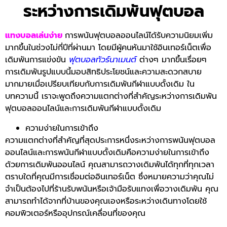
ระหว่างการเดิมพันฟุตบอล
แทงบอลเล่นง่าย
การพนันฟุตบอลออนไลน์ได้รับความนิยมเพิ่ม
มากขึ้นในช่วงไม่กี่ปีที่ผ่านมา โดยมีผู้คนหันมาใช้อินเทอร์เน็ตเพื่อ
เดิมพันการแข่งขัน
ฟุตบอลทัวร์นาเมนต์
ต่างๆ มากขึ้นเรื่อยๆ
การเดิมพันรูปแบบนี้มอบสิทธิประโยชน์และความสะดวกสบาย
มากมายเมื่อเปรียบเทียบกับการเดิมพันกีฬาแบบดั้งเดิม ใน
บทความนี้ เราจะพูดถึงความแตกต่างที่สำคัญระหว่างการเดิมพัน
ฟุตบอลออนไลน์และการเดิมพันกีฬาแบบดั้งเดิม
ความง่ายในการเข้าถึง
ความแตกต่างที่สำคัญที่สุดประการหนึ่งระหว่างการพนันฟุตบอล
ออนไลน์และการพนันกีฬาแบบดั้งเดิมคือความง่ายในการเข้าถึง
ด้วยการเดิมพันออนไลน์ คุณสามารถวางเดิมพันได้ทุกที่ทุกเวลา
ตราบใดที่คุณมีการเชื่อมต่ออินเทอร์เน็ต ซึ่งหมายความว่าคุณไม่
จำเป็นต้องไปที่ร้านรับพนันหรือเจ้ามือรับแทงเพื่อวางเดิมพัน คุณ
สามารถทำได้จากที่บ้านของคุณเองหรือระหว่างเดินทางโดยใช้
คอมพิวเตอร์หรืออุปกรณ์เคลื่อนที่ของคุณ