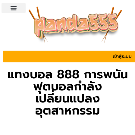
สล็อตทดลอง
นโยบายความเป็นส่วนตัว
เข้าสู่ระบบ
แทงบอล 888 การพนัน
ฟุตบอลกำลัง
เปลี่ยนแปลง
อุตสาหกรรม