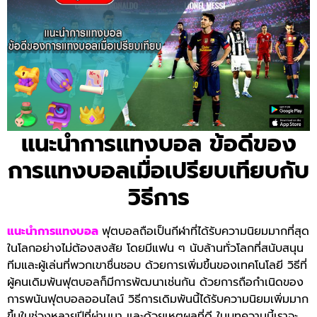
แนะนำการแทงบอล ข้อดีของ
การแทงบอลเมื่อเปรียบเทียบกับ
วิธีการ
แนะนำการแทงบอล
ฟุตบอลถือเป็นกีฬาที่ได้รับความนิยมมากที่สุด
ในโลกอย่างไม่ต้องสงสัย โดยมีแฟน ๆ นับล้านทั่วโลกที่สนับสนุน
ทีมและผู้เล่นที่พวกเขาชื่นชอบ ด้วยการเพิ่มขึ้นของเทคโนโลยี วิธีที่
ผู้คนเดิมพันฟุตบอลก็มีการพัฒนาเช่นกัน ด้วยการถือกำเนิดของ
การพนันฟุตบอลออนไลน์ วิธีการเดิมพันนี้ได้รับความนิยมเพิ่มมาก
ขึ้นในช่วงหลายปีที่ผ่านมา และด้วยเหตุผลที่ดี ในบทความนี้เราจะ