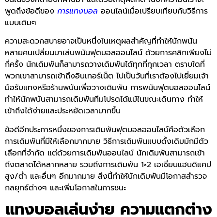
พูดถึงข้อดีของ
การแทงบอล
ออนไลน์เมื่อเปรียบเทียบกับวิธีการ
แบบเดิมๆ
ความสะดวกสบายอาจเป็นหนึ่งในเหตุผลสำคัญที่ทำให้นักพนัน
หลายคนเปลี่ยนมาเล่นพนันฟุตบอลออนไลน์ ด้วยการคลิกเพียงไม่
กี่ครั้ง นักเดิมพันก็สามารถวางเดิมพันได้ทุกที่ทุกเวลา ตราบใดที่
พวกเขาสามารถเข้าถึงอินเทอร์เน็ต ไปเป็นวันที่เราต้องไปเยี่ยมเจ้า
มือรับแทงหรือร้านพนันเพื่อวางเดิมพัน การพนันฟุตบอลออนไลน์
ทำให้นักพนันสามารถเดิมพันทีมโปรดได้แม้ในขณะเดินทาง ทำให้
เข้าถึงได้ง่ายและประหยัดเวลามากขึ้น
ข้อดีอีกประการหนึ่งของการเดิมพันฟุตบอลออนไลน์คือตัวเลือก
การเดิมพันที่มีให้เลือกมากมาย วิธีการเดิมพันแบบดั้งเดิมมักมีตัว
เลือกที่จำกัด แต่ด้วยการเดิมพันออนไลน์ นักเดิมพันสามารถเข้า
ถึงตลาดได้หลากหลาย รวมถึงการเดิมพัน 1×2 เอเชี่ยนแฮนดิแคป
สูง/ต่ำ และอื่นๆ อีกมากมาย สิ่งนี้ทำให้นักเดิมพันมีโอกาสสำรวจ
กลยุทธ์ต่างๆ และเพิ่มโอกาสในการชนะ
แทงบอลเล่นง่าย ความแตกต่าง