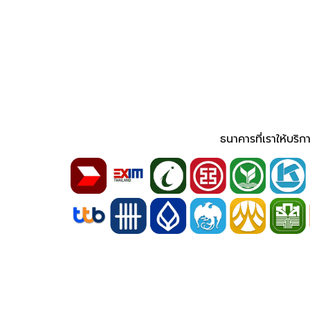
ธนาคารที่เราให้บริก