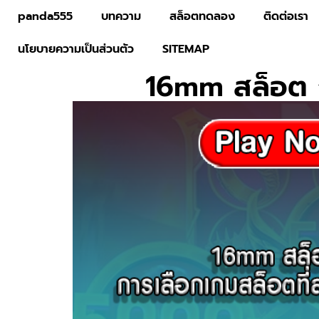
panda555
บทความ
สล็อตทดลอง
ติดต่อเรา
นโยบายความเป็นส่วนตัว
SITEMAP
16mm สล็อต ก