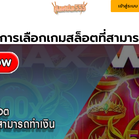
เข้าสู่ระบบ
ารเลือกเกมสล็อตที่สามารถ