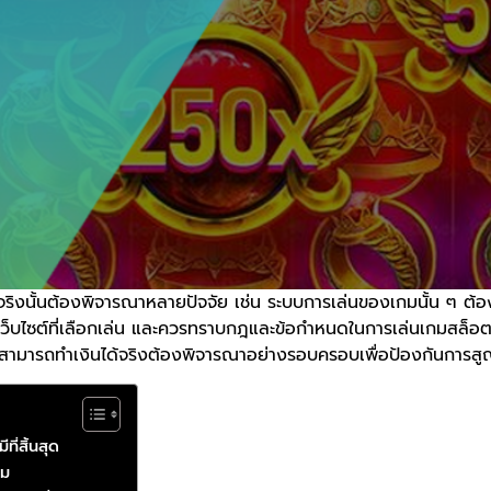
ริงนั้นต้องพิจารณาหลายปัจจัย เช่น ระบบการเล่นของเกมนั้น ๆ ต้องม
งเว็บไซต์ที่เลือกเล่น และควรทราบกฎและข้อกำหนดในการเล่นเกมสล็อต
ตที่สามารถทำเงินได้จริงต้องพิจารณาอย่างรอบครอบเพื่อป้องกันการสูญเ
ี่สิ้นสุด
าม