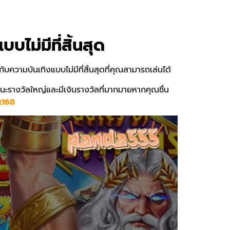
ไม่มีที่สิ้นสุด
วามบันเทิงแบบไม่มีที่สิ้นสุดที่คุณสามารถเล่นได้
ชนะรางวัลใหญ่และมีเงินรางวัลที่มากมายหากคุณชื่น
t168