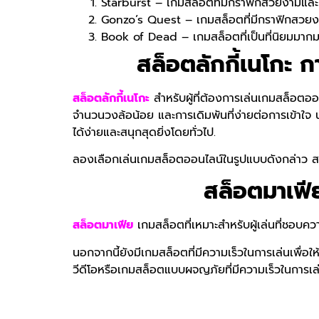
Starburst – เกมสล็อตที่มีกราฟิกสวยงามและเล่
Gonzo’s Quest – เกมสล็อตที่มีกราฟิกสวยงามแ
Book of Dead – เกมสล็อตที่เป็นที่นิยมมากมาย
สล็อตลักกี้เนโกะ ก
สล็อตลักกี้เนโกะ
สำหรับผู้ที่ต้องการเล่นเกมสล็อตออน
จำนวนวงล้อน้อย และการเดิมพันที่ง่ายต่อการเข้าใจ นอก
ได้ง่ายและสนุกสุดยิ่งโดยทั่วไป.
ลองเลือกเล่นเกมสล็อตออนไลน์ในรูปแบบดังกล่าว สาม
สล็อตมาเฟีย
สล็อตมาเฟีย
เกมสล็อตที่เหมาะสำหรับผู้เล่นที่ชอบคว
นอกจากนี้ยังมีเกมสล็อตที่มีความเร็วในการเล่นเพื่อใ
วีดีโอหรือเกมสล็อตแบบผจญภัยที่มีความเร็วในการเ