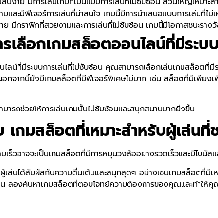
นง่าย มีการเล่นเกมที่เป็นแบบการเล่นที่ไม่ซับซ้อน ส่วนใหญ่เหมาะสำห
ละมีฟีเจอร์การเล่นที่น่าสนใจ เกมนี้มีการนำเสนอแบบการเล่นที่ไม่
 มีกราฟิกที่สวยงามและการเล่นที่ไม่ซับซ้อน เกมนี้มีโอกาสชนะรางวั
ารเลือกเกมสล็อตออนไลน์ที่มีระบบก
ไลน์ที่มีระบบการเล่นที่ไม่ซับซ้อน คุณสามารถเลือกเล่นเกมสล็อตที่ม
จากนี้ยังมีเกมสล็อตที่มีฟีเจอร์พิเศษไม่มาก เช่น สล็อตที่มีเพียงเพี
ารถช่วยให้การเล่นเกมนั้นไม่ซับซ้อนและสนุกสนานมากยิ่งขึ้น
 เกมสล็อตที่เหมาะสำหรับผู้เล่นที
ามเร็วอาจจะเป็นเกมสล็อตที่มีการหมุนวงล้ออย่างรวดเร็วและมีโบนัสแล
ห้ผู้เล่นได้สัมผัสกับความตื่นเต้นและสนุกสุดๆ อย่างเช่นเกมสล็อตที
ล่น ลองค้นหาเกมสล็อตที่ตอบโจทย์ความต้องการของคุณและทำให้คุณเ