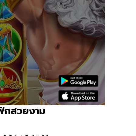
าฟิกสวยงาม