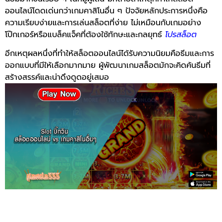
ออนไลน์โดดเด่นกว่าเกมคาสิโนอื่น ๆ ปัจจัยหลักประการหนึ่งคือ
ความเรียบง่ายและการเล่นสล็อตที่ง่าย ไม่เหมือนกับเกมอย่าง
โป๊กเกอร์หรือแบล็คแจ็คที่ต้องใช้ทักษะและกลยุทธ์
โปรสล็อต
อีกเหตุผลหนึ่งที่ทำให้สล็อตออนไลน์ได้รับความนิยมคือธีมและการ
ออกแบบที่มีให้เลือกมากมาย ผู้พัฒนาเกมสล็อตมักจะคิดค้นธีมที่
สร้างสรรค์และน่าดึงดูดอยู่เสมอ