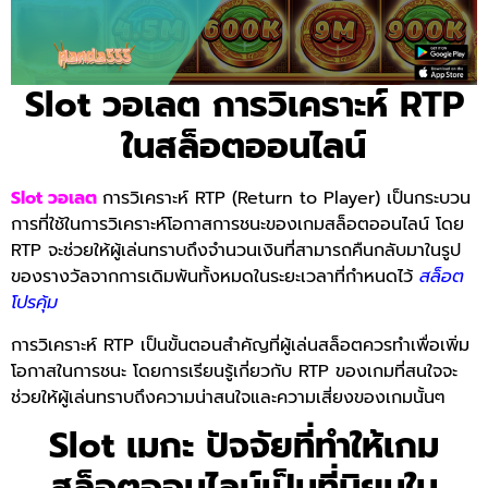
Slot วอเลต การวิเคราะห์ RTP
ในสล็อตออนไลน์
Slot วอเลต
การวิเคราะห์ RTP (Return to Player) เป็นกระบวน
การที่ใช้ในการวิเคราะห์โอกาสการชนะของเกมสล็อตออนไลน์ โดย
RTP จะช่วยให้ผู้เล่นทราบถึงจำนวนเงินที่สามารถคืนกลับมาในรูป
ของรางวัลจากการเดิมพันทั้งหมดในระยะเวลาที่กำหนดไว้
สล็อต
โปรคุ้ม
การวิเคราะห์ RTP เป็นขั้นตอนสำคัญที่ผู้เล่นสล็อตควรทำเพื่อเพิ่ม
โอกาสในการชนะ โดยการเรียนรู้เกี่ยวกับ RTP ของเกมที่สนใจจะ
ช่วยให้ผู้เล่นทราบถึงความน่าสนใจและความเสี่ยงของเกมนั้นๆ
Slot เมกะ ปัจจัยที่ทำให้เกม
สล็อตออนไลน์เป็นที่นิยมใน