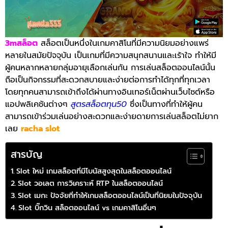
3mสล็อต
สล็อตเป็นหนึ่งในเกมคาสิโนที่มีความนิยมอย่างแพร่
หลายในสมัยปัจจุบัน เป็นเกมที่มีความสนุกสนานและเร้าใจ ทำให้มี
ผู้คนหลากหลายกลุ่มอายุเลือกเล่นกัน การเล่นสล็อตออนไลน์นั้น
ถือเป็นกิจกรรมที่สะดวกสบายและง่ายต่อการทำได้ทุกที่ทุกเวลา
โดยทุกคนสามารถเข้าถึงได้ผ่านทางอินเทอร์เน็ตผ่านเว็บไซต์หรือ
แอปพลิเคชันต่างๆ
สูตรสล็อตทุน50
ซึ่งเป็นทางที่ทำให้ผู้คน
สามารถเข้าร่วมเล่นอย่างสะดวกและง่ายดาย
การเล่นสล็อตไม่ยาก
เลย
racha slot
สารบัญ
Slot ใหม่ เกมสล็อตที่มีโบนัสสูงสุดในสล็อตออนไลน์
Slot วอเลต การวิเคราะห์ RTP ในสล็อตออนไลน์
Slot เมกะ ปัจจัยที่ทำให้เกมสล็อตออนไลน์เป็นที่นิยมในปัจจุบัน
Slot บิ๊กวิน สล็อตออนไลน์ vs เกมคาสิโนอื่นๆ