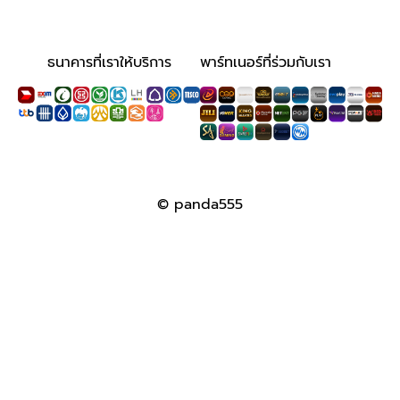
ธนาคารที่เราให้บริการ
พาร์ทเนอร์ที่ร่วมกับเรา
© panda555