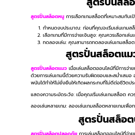
สูตรปั่นสล็
สูตรปั่นสล็อตหนู
การเลือกเกมสล็อตที่เหมาะสมกับเป
กำหนดงบประมาณ: ก่อนที่คุณจะเริ่มเล่นเกมสล็
เลือกเกมที่มีการจ่ายเงินสูง: คุณควรเลือกเล่นเ
ทดลองเล่น: คุณสามารถทดลองเล่นเกมสล็อตฟรีก่อ
สูตรปั่นสล็อตแมว
สูตรปั่นสล็อตแมว
เมื่อเล่นสล็อตออนไลน์ที่มีการจ่
ด้วยการเล่นเกมนี้ด้วยความรับผิดชอบและสม่ำเสมอ อย่
พนันได้ทำให้ไม่ยั่งยืนให้เกิดผลกระทบที่ไม่ดีต่อชีว
แสดงความระมัดระวัง: เมื่อคุณเริ่มเล่นเกมสล็อต ค
ลองเล่นหลายเกม: ลองเล่นเกมสล็อตหลายเกมเพื่อท
สูตรปั่นสล็อต
สูตรปั่นสล็อตปลอดภัย
การเล่นสล็อตออนไลน์ที่จ่าย