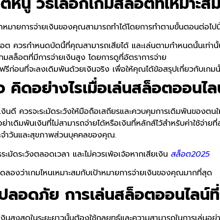
อตหนู วิธีเลือกเกมสล็อตที่เหมาะส
้าหมายการจ่ายเงินของคุณสามารถทำได้โดยการทำตามขั้นตอนต่อไปนี้
อต ควรกำหนดบัดนี้ที่คุณสามารถเสียได้ และเล่นตามกำหนดนั้นเท่านั
กมสล็อตที่มีการจ่ายเงินสูง โดยการดูที่อัตราการจ่าย
นที่จะลงเดิมพันด้วยเงินจริง เพื่อให้คุณได้ข้อสรุปเกี่ยวกับเกมนั
 คิดอย่างไรเมื่อเล่นสล็อตออนไลน์ท
ายเงินดี ควรจะระมัดระวังให้มือถือเสถียรและควบคุมการเดิมพันของต
าเดิมพันเงินที่ไม่สามารถจ่ายได้หรือเงินที่หลักส์ไว้สำหรับค่าใช้จ
ิตประจำวันและสุขภาพส่วนบุคคลของคุณ.
วรระมัดระวังตลอดเวลา และไม่ควรเพ้อเจ้อหากเสียเงิน
สล็อต2025
ดลองว่าเกมไหนเหมาะสมกับเป้าหมายการจ่ายเงินของคุณมากที่สุด
ปลอดภัย การเล่นสล็อตออนไลน์ที่
เงินสูงสุดในระยะยาวนั้นต้องใช้กลยุทธ์และความสามารถในการเล่นอย่า