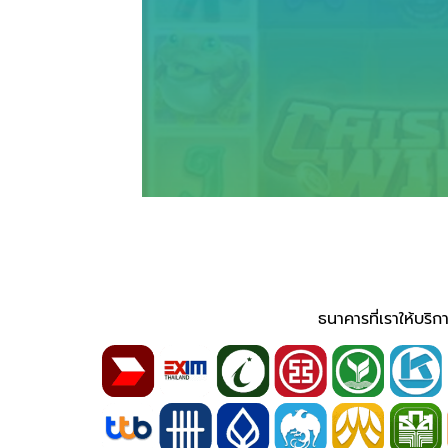
ธนาคารที่เราให้บริก