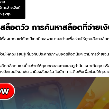
หมาย
ีการจ่ายเงินดี
ินสูงสุด
นสล็อตวัว การค้นหาสล็อตที่จ่ายเงิน
่ใช่เรื่องยาก แต่ต้องมีเทคนิคเฉพาะบางอย่างเพื่อช่วยให้คุณเลือกสล็
รถช่วยให้คุณเรียนรู้เกี่ยวกับประสิทธิภาพของสล็อตนั้นๆ ว่ามีการจ่ายเ
้ผลิตสล็อต แบบนี้จะช่วยให้คุณทดสอบเกมและดูว่ามันเหมาะกับคุณหรือ
งวัลแบบไหน เช่น ว่ามีวงล้อเสริม โบนัส การเดิมพันเพื่อช่วยให้คุณช