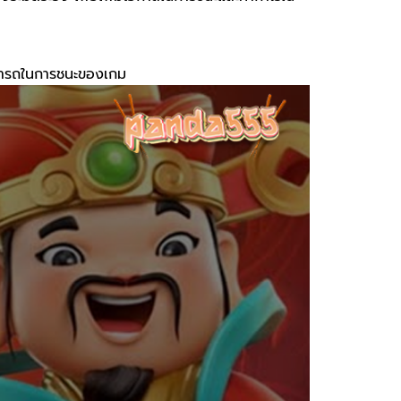
สามารถในการชนะของเกม