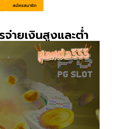
สมัครสมาชิก
จ่ายเงินสูงและต่ำ