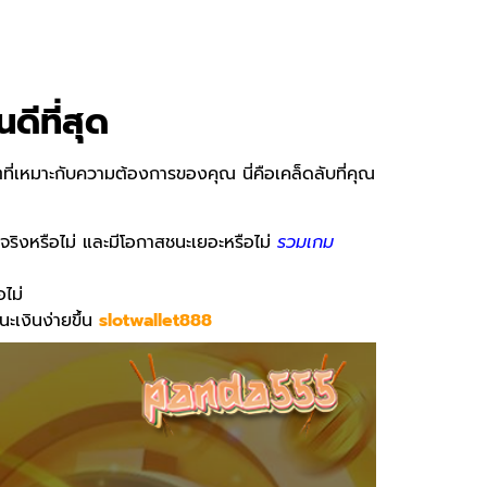
ดีที่สุด
อตที่เหมาะกับความต้องการของคุณ นี่คือเคล็ดลับที่คุณ
งินจริงหรือไม่ และมีโอกาสชนะเยอะหรือไม่
รวมเกม
ไม่
นะเงินง่ายขึ้น
slotwallet888