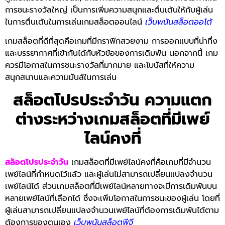
การชนะรางวัลใหญ่ เป็นการเพิ่มความสนุกและตื่นเต้นให้กับผู้เล่น
ในการตื่นเต้นในการเล่นเกมสล็อตออนไลน์
เว็บพนันสล็อตออโต้
เกมสล็อตที่ดีที่สุดคือเกมที่มีกราฟิกสวยงาม การออกแบบที่น่าทึ่ง
และบรรยากาศที่เข้ากันได้กับหัวข้อของการเดิมพัน นอกจากนี้ เกม
ควรมีโอกาสในการชนะรางวัลที่มากมาย และโบนัสที่ให้ความ
สนุกสนานและความมันส์ในการเล่น
สล็อตโปรประจำวัน ความแตก
ต่างระหว่างเกมสล็อตที่มีเพย์
ไลน์คงที่
สล็อตโปรประจำวัน
เกมสล็อตที่มีเพย์ไลน์คงที่คือเกมที่มีจำนวน
เพย์ไลน์ที่กำหนดไว้แล้ว และผู้เล่นไม่สามารถเปลี่ยนแปลงจำนวน
เพย์ไลน์ได้ ส่วนเกมสล็อตที่มีเพย์ไลน์หลายทางจะมีการเดิมพันบน
หลายเพย์ไลน์ที่เลือกได้ ซึ่งจะเพิ่มโอกาสในการชนะของผู้เล่น โดยที่
ผู้เล่นสามารถเปลี่ยนแปลงจำนวนเพย์ไลน์ที่ต้องการเดิมพันได้ตาม
ต้องการของตนเอง
เว็บพนันสล็อตพีจี