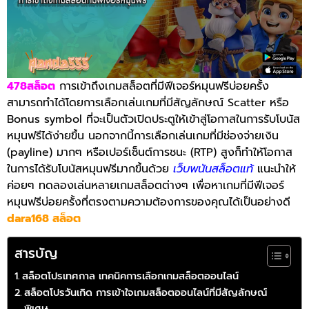
478สล็อต
การเข้าถึงเกมสล็อตที่มีฟีเจอร์หมุนฟรีบ่อยครั้ง
สามารถทำได้โดยการเลือกเล่นเกมที่มีสัญลักษณ์ Scatter หรือ
Bonus symbol ที่จะเป็นตัวเปิดประตูให้เข้าสู่โอกาสในการรับโบนัส
หมุนฟรีได้ง่ายขึ้น นอกจากนี้การเลือกเล่นเกมที่มีช่องจ่ายเงิน
(payline) มากๆ หรือเปอร์เซ็นต์การชนะ (RTP) สูงก็ทำให้โอกาส
ในการได้รับโบนัสหมุนฟรีมากขึ้นด้วย
เว็บพนันสล็อตแท้
แนะนำให้
ค่อยๆ ทดลองเล่นหลายเกมสล็อตต่างๆ เพื่อหาเกมที่มีฟีเจอร์
หมุนฟรีบ่อยครั้งที่ตรงตามความต้องการของคุณได้เป็นอย่างดี
dara168 สล็อต
สารบัญ
สล็อตโปรเทศกาล เทคนิคการเลือกเกมสล็อตออนไลน์
สล็อตโปรวันเกิด การเข้าใจเกมสล็อตออนไลน์ที่มีสัญลักษณ์
พิเศษ