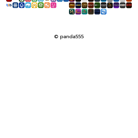
© panda555