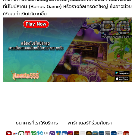
ที่มีโบนัสเกม (Bonus Game) หรือรางวัลเครดิตใหญ่ ซึ่งอาจช่วย
ให้คุณทำเงินได้มากขึ้น
ธนาคารที่เราให้บริการ
พาร์ทเนอร์ที่ร่วมกับเรา