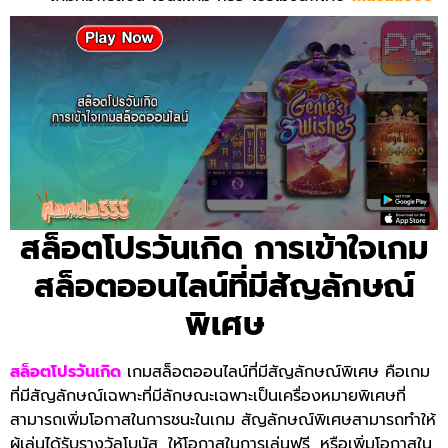
สล็อตโปรวันเกิด การเข้าใจเกม
สล็อตออนไลน์ที่มีสัญลักษณ์
พิเศษ
สล็อตโปรวันเกิด
เกมสล็อตออนไลน์ที่มีสัญลักษณ์พิเศษ คือเกม
ที่มีสัญลักษณ์เฉพาะที่มีลักษณะเฉพาะเป็นเครื่องหมายพิเศษที่
สามารถเพิ่มโอกาสในการชนะในเกม สัญลักษณ์พิเศษสามารถทำให้
ผู้เล่นได้รับรางวัลโบนัส, ให้โอกาสในการเล่นฟรี, หรือเพิ่มโอกาสใน