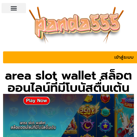
สล็อตทดลอง
นโยบายความเป็นส่วนตัว
เข้าสู่ระบบ
area slot wallet สล็อต
ออนไลน์ที่มีโบนัสตื่นเต้น