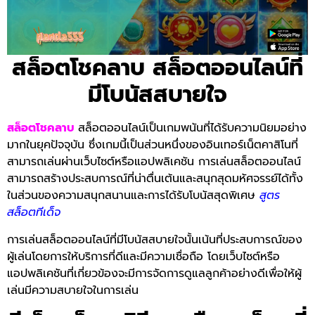
สล็อตโชคลาบ สล็อตออนไลน์ที่
มีโบนัสสบายใจ
สล็อตโชคลาบ
สล็อตออนไลน์เป็นเกมพนันที่ได้รับความนิยมอย่าง
มากในยุคปัจจุบัน ซึ่งเกมนี้เป็นส่วนหนึ่งของอินเทอร์เน็ตคาสิโนที่
สามารถเล่นผ่านเว็บไซต์หรือแอปพลิเคชัน การเล่นสล็อตออนไลน์
สามารถสร้างประสบการณ์ที่น่าตื่นเต้นและสนุกสุดมหัศจรรย์ได้ทั้ง
ในส่วนของความสนุกสนานและการได้รับโบนัสสุดพิเศษ
สูตร
สล็อตทีเด็จ
การเล่นสล็อตออนไลน์ที่มีโบนัสสบายใจนั้นเน้นที่ประสบการณ์ของ
ผู้เล่นโดยการให้บริการที่ดีและมีความเชื่อถือ โดยเว็บไซต์หรือ
แอปพลิเคชันที่เกี่ยวข้องจะมีการจัดการดูแลลูกค้าอย่างดีเพื่อให้ผู้
เล่นมีความสบายใจในการเล่น