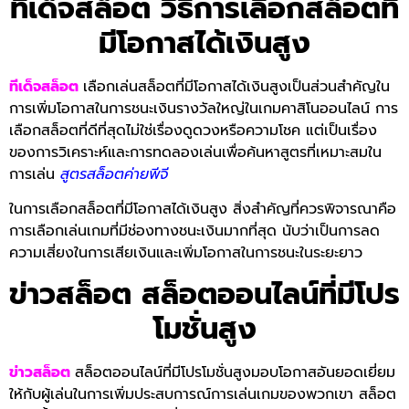
ทีเด็จสล็อต วิธีการเลือกสล็อตที่
มีโอกาสได้เงินสูง
ทีเด็จสล็อต
เลือกเล่นสล็อตที่มีโอกาสได้เงินสูงเป็นส่วนสำคัญใน
การเพิ่มโอกาสในการชนะเงินรางวัลใหญ่ในเกมคาสิโนออนไลน์ การ
เลือกสล็อตที่ดีที่สุดไม่ใช่เรื่องดูดวงหรือความโชค แต่เป็นเรื่อง
ของการวิเคราะห์และการทดลองเล่นเพื่อค้นหาสูตรที่เหมาะสมใน
การเล่น
สูตรสล็อตค่ายพีจี
ในการเลือกสล็อตที่มีโอกาสได้เงินสูง สิ่งสำคัญที่ควรพิจารณาคือ
การเลือกเล่นเกมที่มีช่องทางชนะเงินมากที่สุด นับว่าเป็นการลด
ความเสี่ยงในการเสียเงินและเพิ่มโอกาสในการชนะในระยะยาว
ข่าวสล็อต สล็อตออนไลน์ที่มีโปร
โมชั่นสูง
ข่าวสล็อต
สล็อตออนไลน์ที่มีโปรโมชั่นสูงมอบโอกาสอันยอดเยี่ยม
ให้กับผู้เล่นในการเพิ่มประสบการณ์การเล่นเกมของพวกเขา สล็อต