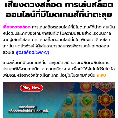
เสี่่ยงดวงสล็อต การเล่นสล็อต
ออนไลน์ที่มีโมดเกมส์ที่น่าตะลุย
เสี่่ยงดวงสล็อต
การเล่นสล็อตออนไลน์ที่มีโมดเกมส์ที่น่าตะลุยเป็น
หนึ่งในประเภทของเกมคาสิโนที่ได้รับความนิยมอย่างแรงบันดาล
จากผู้เล่นทั่วโลก การเล่นสล็อตออนไลน์นั้นไม่เพียงแต่เสี่ยงโชค
เท่านั้น แต่ยังช่วยให้ผู้เล่นสามารถสมทรงพี่อารมณ์และทดลอง
สวมใส้
สูตรสล็อตไม่ผิดกฏ
เกมสล็อตที่มีโมดเกมส์ที่น่าตะลุยมักจะมีความเพลิดเพลินในการ
ประยุกต์ใช้งานเทคนิคและกลยุทธ์ต่าง ๆ เพื่อทำให้ผู้เล่นได้รับโบนัส
เพิ่มเติมหรือรางวัลใหญ่โตที่มักจะมีอยู่ในโมดเกมทั้งนั้น
m98