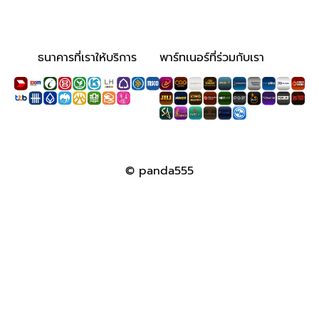
ธนาคารที่เราให้บริการ
พาร์ทเนอร์ที่ร่วมกับเรา
© panda555