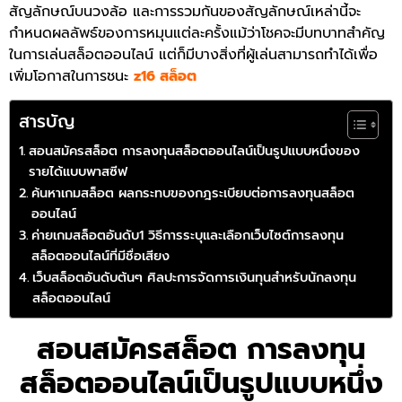
สัญลักษณ์บนวงล้อ และการรวมกันของสัญลักษณ์เหล่านี้จะ
กำหนดผลลัพธ์ของการหมุนแต่ละครั้ง
แม้ว่าโชคจะมีบทบาทสำคัญ
ในการเล่นสล็อตออนไลน์ แต่ก็มีบางสิ่งที่ผู้เล่นสามารถทำได้เพื่อ
เพิ่มโอกาสในการชนะ
z16 สล็อต
สารบัญ
สอนสมัครสล็อต การลงทุนสล็อตออนไลน์เป็นรูปแบบหนึ่งของ
รายได้แบบพาสซีฟ
ค้นหาเกมสล็อต ผลกระทบของกฎระเบียบต่อการลงทุนสล็อต
ออนไลน์
ค่ายเกมสล็อตอันดับ1 วิธีการระบุและเลือกเว็บไซต์การลงทุน
สล็อตออนไลน์ที่มีชื่อเสียง
เว็บสล็อตอันดับต้นๆ ศิลปะการจัดการเงินทุนสำหรับนักลงทุน
สล็อตออนไลน์
สอนสมัครสล็อต การลงทุน
สล็อตออนไลน์เป็นรูปแบบหนึ่ง