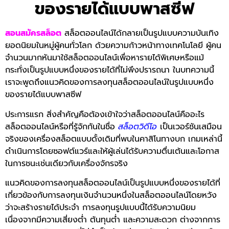
ของรายได้แบบพาสซีฟ
สอนสมัครสล็อต
สล็อตออนไลน์ได้กลายเป็นรูปแบบความบันเทิง
ยอดนิยมในหมู่ผู้คนทั่วโลก ด้วยความก้าวหน้าทางเทคโนโลยี ผู้คน
จำนวนมากหันมาใช้สล็อตออนไลน์เพื่อหารายได้พิเศษหรือแม้
กระทั่งเป็นรูปแบบหนึ่งของรายได้ที่ไม่พึงปรารถนา ในบทความนี้
เราจะพูดถึงแนวคิดของการลงทุนสล็อตออนไลน์ในรูปแบบหนึ่ง
ของรายได้แบบพาสซีฟ
ประการแรก สิ่งสำคัญคือต้องเข้าใจว่าสล็อตออนไลน์คืออะไร
สล็อตออนไลน์หรือที่รู้จักกันในชื่อ
สล็อตวิดีโอ
เป็นเวอร์ชันเสมือน
จริงของเครื่องสล็อตแบบดั้งเดิมที่พบในคาสิโนทางบก เกมเหล่านี้
ดำเนินการโดยซอฟต์แวร์และให้ผู้เล่นได้รับความตื่นเต้นและโอกาส
ในการชนะเช่นเดียวกับเครื่องจักรจริง
แนวคิดของการลงทุนสล็อตออนไลน์เป็นรูปแบบหนึ่งของรายได้ที่
เกี่ยวข้องกับการลงทุนเงินจำนวนหนึ่งในสล็อตออนไลน์โดยหวัง
ว่าจะสร้างรายได้ประจำ การลงทุนรูปแบบนี้ได้รับความนิยม
เนื่องจากมีความเสี่ยงต่ำ ต้นทุนต่ำ และความสะดวก ต่างจากการ